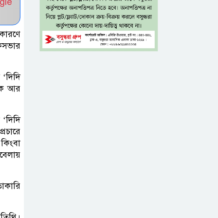
gle
নেতাকর্মীরা
জুলাই
 কারণে
গণঅভ্যুত্থানের
োকসভার
কৃতিত্ব পুরো জাতির:
তথ্যমন্ত্রী
 ‘দিদি
’কে আর
গুরুত্বপূর্ণ ব্যক্তিদের
নিয়ে ‘অপপ্রচারের’
 ‘দিদি
নিন্দা পুলিশের,
্রচারে
গুজবে কান না দেওয়ার আহ্বান
 কিংবা
িবেলায়
শেখ হাসিনার দিল্লির
সংবাদ সম্মেলনের
তোকারি
সঙ্গে ভারত
সরকারের সম্পৃক্ততা নেই: জয়সোয়াল
অতিথি।