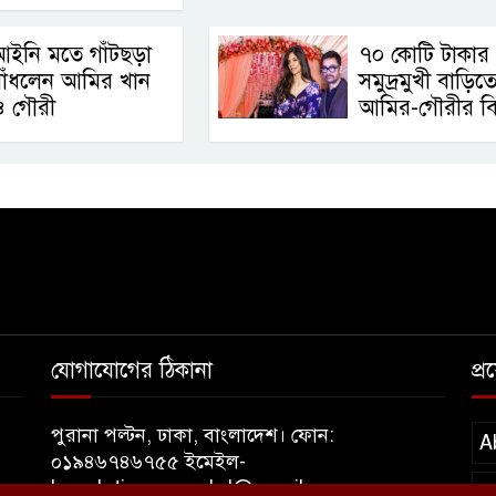
ইনি মতে গাঁটছড়া
৭০ কোটি টাকার
বাঁধলেন আমির খান
সমুদ্রমুখী বাড়িত
ও গৌরী
আমির-গৌরীর বি
যোগাযোগের ঠিকানা
প্
পুরানা পল্টন, ঢাকা, বাংলাদেশ। ফোন:
A
০১৯৪৬৭৪৬৭৫৫ ইমেইল-
banglatimesnewsbd@gmail.com
T