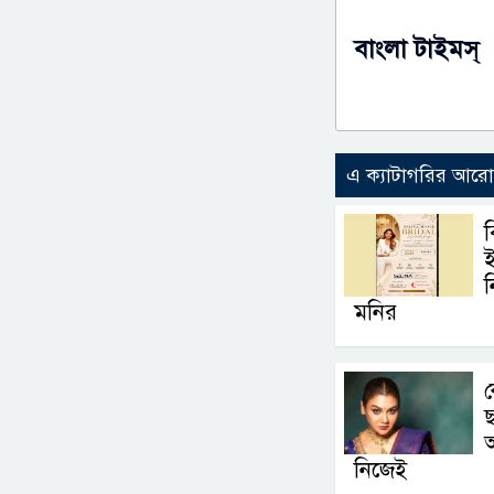
বাংলা টাইমস্
এ ক্যাটাগরির আর
ব
ই
ন
মনির
ছ
নিজেই