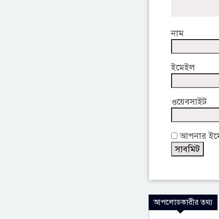
নাম
ইমেইল
ওয়েবসাইট
আপনার ইমেই
আপলোডকারীর তথ্য