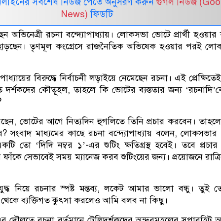
নলাইনের সর্বশেষ নিউজ পেতে অনুসরণ করুন
গুগল নিউজ (Goo
News)
ফিডটি
ছেন অভিনেত্রী রচনা বন্দ্যোপাধ্যায়। লোকসভা ভোটে প্রার্থী হওয়ার
১ ছাড়ছেন। তৃণমূল কংগ্রেসে রাজনৈতিক অভিষেক হওয়ার পরই ল
াধ্যায়ের বিরুদ্ধে নির্বাচনী লড়াইয়ে নেমেছেন রচনা। এই প্রেক্ষিতেই
ত দর্শকদের কৌতূহল, তাহলে কি ভোটের ব্যস্ততার জন্য ‘রচনাদি
?
েন, ভোটের আগে নিত্যদিন হুগলিতে তিনি প্রচার করবেন। তাহলে
ে? সংবাদ মাধ্যমের কাছে রচনা বন্দ্যোপাধ্যায় বলেন, লোকসভার প
কটি তো ‘দিদি নম্বর ১’-এর শুটিং ক্ষতিগ্রস্থ হবেই। তবে প্রচার
 ফাঁকে সেভাবেই সময় ম্যানেজ করব শুটিংয়ের জন্য। প্রয়োজনে রাত্র
যুদ্ধ নিয়ে রচনার স্পষ্ট মন্তব্য, লকেট আমার ভালো বন্ধু। তুই 
ভঙ্গি থেকে ব্যক্তিগত কুৎসা করলেও আমি বলব না কিছু।
-এর দৌলতে রচনা বর্তমানে টেলিদর্শকদের অন্দরমহলের সুপারহিট 