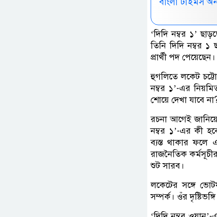
বাংলা টাইমস অ
‘দিদি নম্বর ১’ ছাড়
তিনি দিদি নম্বর 
প্রার্থী পদ পেয়েছেন।
হুগলিতে লকেট চট্টোপ
নম্বর ১’-এর নিয়মি
শোয়ে দেখা যাবে না
রচনা আগেই জানিয়েছ
নম্বর ১’-এর কী হব
ব্যস্ত থাকার ফলে এ
রাজনৈতিক কর্মসূচীর
শুট সারব।
লকেটের সঙ্গে ভোট
সম্পর্ক। ওঁর দৃষ্টি
‘দিদি নম্বর ওয়ান’