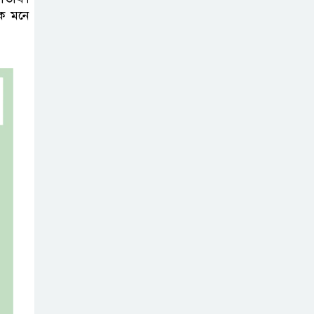
কে মনে
টাঙ্গাইলে নিহত ১৪
বাস-মিনিবাস
মালিকের
পরিবারকে আর্থিক অনুদান ও সম্মাননা
সাড়ে ৩ হাজার
এতিম ও
মাদরাসাশিক্ষার্থীর
খাবারের আয়োজন করলেন প্রতিমন্ত্রী
টুকু
অপ-সাংবাদিকতা
পরিহার করে
দায়িত্বশীল ভূমিকা
রাখতে হবে