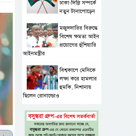
ঢাকা-দিল্লি সম্পর্কে
নতুন টানাপোড়েন
মজুদদারির বিরুদ্ধে
বিশেষ ক্ষমতা আইন
প্রয়োগের হুঁশিয়ারি
আইনমন্ত্রীর
বিশ্বকাপে মেসিকে
লক্ষ্য করে হামলার
হুমকি, নিশানায়
ছিলেন রোনাল্ডোও
প্রধানমন্ত্রীর প্রথম
চট্টগ্রাম সফর,
উচ্ছ্বসিত