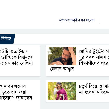
আপলোডকারীর সব সংবাদ
ো নিউজ
িউটি ও ব্রাইডাল
মোদির টুইটের 
ন্ডাস্ট্রিকে বিশ্বমঞ্চে
সুর বদল সালমা
িতে ঢাকায় সেলিনা
শিক্ষার্থীদের ঘরে
ফেরার আহ্বান
কোন বদঅভ্যাস
চতুর্থ বিয়ে, ৫ ম
াড়তে চান জয়া
মা হলেন অভিনেত্
আহসান? জানালেন