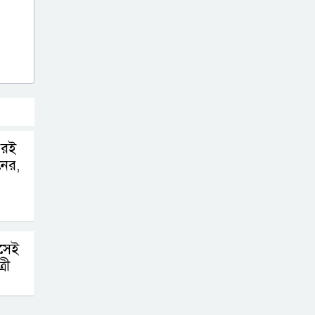
পরই
নের,
াসেই
রী