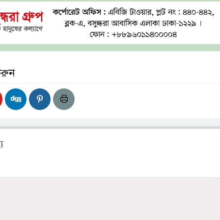
করুন
য