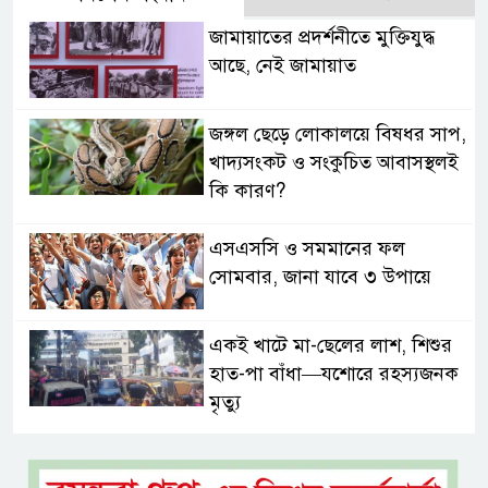
জামায়াতের প্রদর্শনীতে মুক্তিযুদ্ধ
আছে, নেই জামায়াত
জঙ্গল ছেড়ে লোকালয়ে বিষধর সাপ,
খাদ্যসংকট ও সংকুচিত আবাসস্থলই
কি কারণ?
এসএসসি ও সমমানের ফল
সোমবার, জানা যাবে ৩ উপায়ে
একই খাটে মা-ছেলের লাশ, শিশুর
হাত-পা বাঁধা—যশোরে রহস্যজনক
মৃত্যু
মাকে খুঁজতে এসে মিলল পলিথিনে
মোড়ানো মরদেহ, মেলেনি মাথা ও