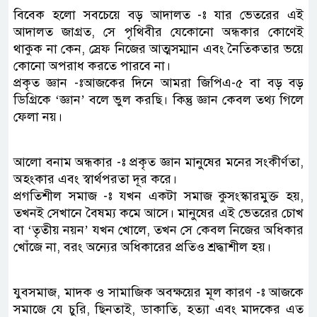
বিবেক হলো সবচেয়ে বড় আদালত -ঃ যার ভেতরের এই
আদালত জাগ্রত, সে পৃথিবীর যেকোনো অন্ধকার কোণেই
থাকুক না কেন, স্রেফ নিজের আত্মসম্মান এবং নৈতিকতার ভয়ে
কোনো অপরাধ করতে পারবে না।​
প্রকৃত জ্ঞান -ঃআজকের দিনে আমরা জিপিএ-৫ বা বড় বড়
ডিগ্রিকে ‘জ্ঞান’ বলে ভুল করছি। কিন্তু জ্ঞান কেবল তথ্য গিলে
ফেলা নয়।
আলো বনাম অন্ধকার -ঃ প্রকৃত জ্ঞান মানুষের মনের সংকীর্ণতা,
অহংকার এবং স্বার্থপরতা দূর করে।
প্রগতিশীল সমাজ -ঃ যখন একটা সমাজ কুসংস্কারমুক্ত হয়,
তখনই সেখানে বৈষম্য কমে আসে। মানুষের এই ভেতরের চোখ
বা ‘তৃতীয় নয়ন’ যখন খোলে, তখন সে কেবল নিজের অধিকার
খোঁজে না, বরং অন্যের অধিকারের প্রতিও শ্রদ্ধাশীল হয়।
যুবসমাজ, মাদক ও সামাজিক অবক্ষয়ের মূল কারণ -ঃ ​আজকে
সমাজে যে চুরি, ছিনতাই, ডাকাতি, হত্যা এবং মাদকের এত