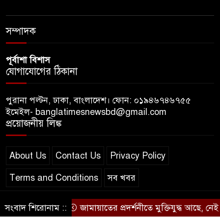
শেখ হাসিনা চাইলেই কি দেশে
ফিরতে পারবেন?
সম্পাদক
পূর্বাশা বিশাস
যোগাযোগের ঠিকানা
পুরানা পল্টন, ঢাকা, বাংলাদেশ। ফোন: ০১৯৪৬৭৪৬৭৫৫
ইমেইল- banglatimesnewsbd@gmail.com
প্রয়োজনীয় লিঙ্ক
About Us
Contact Us
Privacy Policy
Terms and Conditions
সব খবর
সংবাদ শিরোনাম ::
জামায়াতের প্রদর্শনীতে মুক্তিযুদ্ধ আছে, নেই জাম
© স্বত্ব বাংলা-টাইমস ২০২০-২০২৪