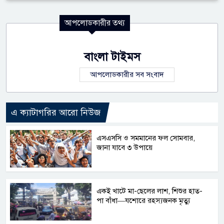
আপলোডকারীর তথ্য
বাংলা টাইমস
আপলোডকারীর সব সংবাদ
এ ক্যাটাগরির আরো নিউজ
এসএসসি ও সমমানের ফল সোমবার,
জানা যাবে ৩ উপায়ে
একই খাটে মা-ছেলের লাশ, শিশুর হাত-
পা বাঁধা—যশোরে রহস্যজনক মৃত্যু