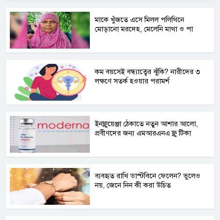
মাকে খুঁজতে এসে মিলল পলিথিনে
মোড়ানো মরদেহ, মেলেনি মাথা ও পা
কম বয়সেই বন্ধ্যাত্বের ঝুঁকি? নারীদের ৩
লক্ষণে সতর্ক হওয়ার পরামর্শ
ইনফ্লুয়েঞ্জা ঠেকাতে নতুন আশার আলো,
প্রবীণদের জন্য এমআরএনএ ফ্লু টিকা
ব্যবহৃত রাখি ডাস্টবিনে ফেলেন? ভুলেও
নয়, জেনে নিন কী করা উচিত