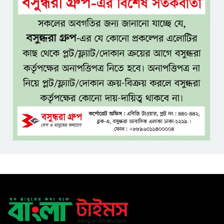
পা
কম বয়সেই বন্ধ্যাত্বের ঝুঁকি?
নারীদের ৩ লক্ষণে সতর্ক হওয়ার
পরামর্শ
ইনফ্লুয়েঞ্জা ঠেকাতে নতুন আশার
আলো, প্রবীণদের জন্য এমআরএনএ
ফ্লু টিকা
ব্যবহৃত রাখি ডাস্টবিনে ফেলেন?
ভুলেও নয়, জেনে নিন কী করা উচিত
বেসরকারি জ্বালানি তেল আমদানিতে
বিশেষ সুবিধার অভিযোগ ভিত্তিহীন:
জ্বালানি বিভাগ