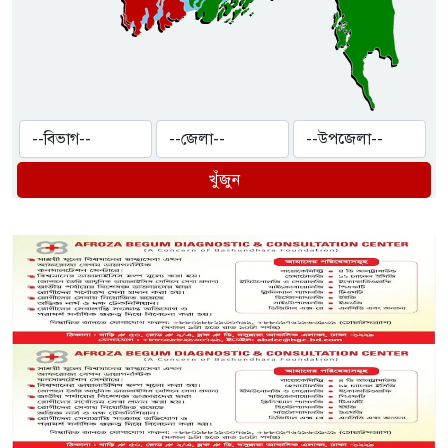
খুঁজুন