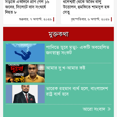
সড়কে একদিনে প্রাণ গেল ১৬
ধলেশ্বরী থেকে অবৈধ বালু
জনের, সিলেটে বাস সংঘর্ষে
উত্তোলন, হুমকিতে শামসুল হক
নিহত ৮
সেতু
শুক্রবার, ৭ অগাস্ট, ২০২৬
বৃহস্পতিবার, ৬ অগাস্ট, ২০২৬
মুক্তকথা
পানিতে ডুবে মৃত্যু- একটি অবহেলিত
জনস্বাস্থ্য সংকট
আমার দু:খ-আমার কষ্ট
তারেক রহমান ব্যর্থ হলে, বাংলাদেশ
রাষ্ট্র ব্যর্থ হবে
আরো সংবাদ