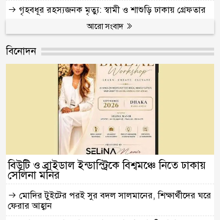
গৃহবধূর রহস্যজনক মৃত্যু: স্বামী ও শাশুড়ি ঢাকায় গ্রেফতার
আরো সংবাদ
বিনোদন
বিউটি ও ব্রাইডাল ইন্ডাস্ট্রিকে বিশ্বমঞ্চে নিতে ঢাকায়
সেলিনা মনির
মোদির টুইটের পরই সুর বদল সালমানের, শিক্ষার্থীদের ঘরে
ফেরার আহ্বান