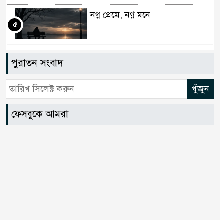
নগ্ন প্রেমে, নগ্ন মনে
৫
ইলিয়াস আলী গুমের ঘটনা পৃথক
পুরাতন সংবাদ
৬
মামলা হিসেবে তদন্তের সিদ্ধান্ত
ট্রাইব্যুনালের
ফেসবুকে আমরা
প্রথম শ্রেণিতে ভর্তি হবে লটারিতে,
৭
দ্বিতীয় থেকে নবম শ্রেণিতে থাকছে
ভর্তি পরীক্ষা
৫ শতাংশ মজুরি বৃদ্ধি প্রত্যাখ্যান,
৮
নতুন মজুরি বোর্ড গঠনের দাবি চা
শ্রমিক ইউনিয়নের