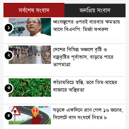
সর্বশেষ সংবাদ
জনপ্রিয় সংবাদ
ধ্বংসস্তূপের ওপরই বারবার ক্ষমতায়
১
আসে বিএনপি: মির্জা ফখরুল
দেশের বিভিন্ন অঞ্চলে বৃষ্টি ও
২
বজ্রবৃষ্টির পূর্বাভাস, বাড়তে পারে
তাপমাত্রা
কাঁচামরিচে স্বস্তি, তবে ডিম-মাছের
৩
বাজারে অস্থিরতা
সড়কে একদিনে প্রাণ গেল ১৬ জনের,
৪
সিলেটে বাস সংঘর্ষে নিহত ৮