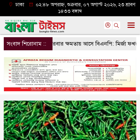
ঢাকা
০২:৪৮ অপরাহ্ন, শুক্রবার, ০৭ অগাস্ট ২০২৬, ২৩ শ্রাবণ
১৪৩৩ বঙ্গাব্দ
রই বারবার ক্ষমতায় আসে বিএনপি: মির্জা ফখরুল
সংবাদ শিরোনাম ::
দেশের বিভিন্ন 