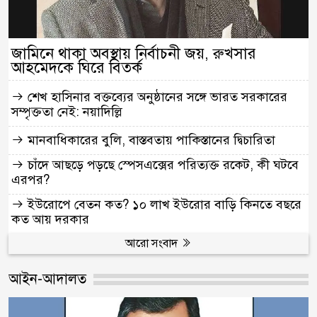
জামিনে থাকা অবস্থায় নির্বাচনী জয়, রুখসার
আহমেদকে ঘিরে বিতর্ক
শেখ হাসিনার বক্তব্যের অনুষ্ঠানের সঙ্গে ভারত সরকারের
সম্পৃক্ততা নেই: নয়াদিল্লি
মানবাধিকারের বুলি, বাস্তবতায় পাকিস্তানের দ্বিচারিতা
চাঁদে আছড়ে পড়ছে স্পেসএক্সের পরিত্যক্ত রকেট, কী ঘটবে
এরপর?
ইউরোপে বেতন কত? ১০ লাখ ইউরোর বাড়ি কিনতে বছরে
কত আয় দরকার
আরো সংবাদ
আইন-আদালত