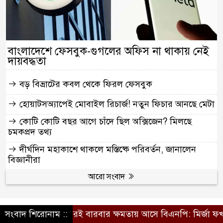
বাংলাদেশে ফেসবুক-গুগলের অফিস না থাকায় নেই
দায়বদ্ধতা
বড় বিভ্রাটের কবল থেকে ফিরল ফেসবুক
হোয়াটসঅ্যাপেই মোবাইল রিচার্জ! নতুন ফিচার আনছে মেটা
কোটি কোটি বছর আগে চাঁদে ছিল অক্সিজেন? মিলছে
চমকপ্রদ তথ্য
দীর্ঘদিন মহাকাশে থাকলে মস্তিষ্কে পরিবর্তন, জানালেন
বিজ্ঞানীরা
আরো সংবাদ
 ওপরই বারবার ক্ষমতায় আসে বিএনপি: মির্জা ফখরুল
সংবাদ শিরোনাম ::
দেশের বিভিন