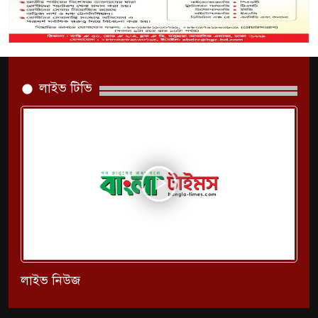
লাইভ টিভি
লাইভ নিউজ