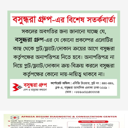
টাঙ্গাইল জেলা পরিষদের উদ্যোগে
৯
২৩ লাখ টাকার আর্থিক অনুদানের
চেক বিতরণ
ধলেশ্বরী থেকে অবৈধ বালু উত্তোলন,
১০
হুমকিতে শামসুল হক সেতু