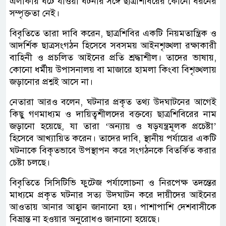
এলাকায় ঘটে যাওয়া ঘটনার সঙ্গে ছাত্রশিবিরের কোনো ধরনের
সম্পৃক্ততা নেই।
বিবৃতিতে তারা দাবি করেন, ছাত্রশিবির একটি নিয়মতান্ত্রিক ও
আদর্শিক ছাত্রসংগঠন হিসেবে সবসময় আইনশৃঙ্খলা রক্ষাকারী
বাহিনী ও প্রচলিত আইনের প্রতি শ্রদ্ধাশীল। তাদের ভাষায়,
কোনো ধর্মীয় উপাসনালয় বা মাজারে হামলা কিংবা বিশৃঙ্খলায়
জড়ানোর প্রশ্নই আসে না।
নেতারা আরও বলেন, ঘটনার প্রকৃত তথ্য উদ্ঘাটনের আগেই
কিছু গণমাধ্যম ও দায়িত্বশীলদের বক্তব্যে ছাত্রশিবিরের নাম
জড়ানো হয়েছে, যা তারা ‘অন্যায় ও ষড়যন্ত্রমূলক প্রচেষ্টা’
হিসেবে আখ্যায়িত করেন। তাদের দাবি, স্থানীয় পর্যায়ের একটি
ঘটনাকে বিকৃতভাবে উপস্থাপন করে সংগঠনকে বিতর্কিত করার
চেষ্টা চলছে।
বিবৃতিতে সিসিটিভি ফুটেজ পর্যালোচনা ও নিরপেক্ষ তদন্তের
মাধ্যমে প্রকৃত ঘটনার সত্য উদঘাটন করে দায়ীদের আইনের
আওতায় আনার আহ্বান জানানো হয়। পাশাপাশি দেশবাসীকে
বিভ্রান্ত না হওয়ার অনুরোধও জানানো হয়েছে।