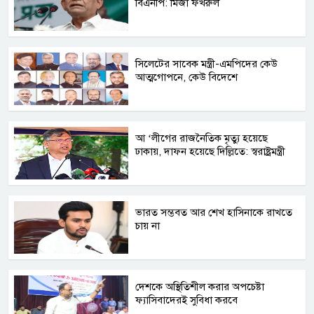
বিএনপি: মির্জা ফখরুল
সিলেটের সাবেক মন্ত্রী-এমপিদের কেউ
আত্মগোপনে, কেউ বিদেশে
আ ‘লীগের রাজনৈতিক মৃত্যু হয়েছে
ঢাকায়, দাফন হয়েছে দিল্লিতে: স্বরাষ্ট্রমন্ত্রী
ভারত সম্ভবত আর শেখ হাসিনাকে রাখতে
চায় না
দেশকে অস্থিতিশীল করার অপচেষ্টা
ফ্যাসিবাদেরই সুবিধা করবে