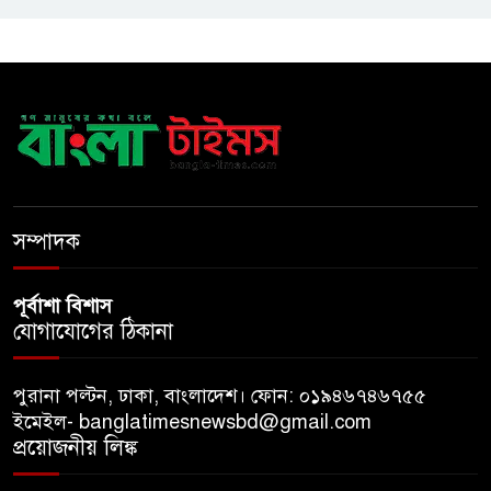
ভর্তি পরীক্ষা
৫ শতাংশ মজুরি বৃদ্ধি প্রত্যাখ্যান,
নতুন মজুরি বোর্ড গঠনের দাবি চা
শ্রমিক ইউনিয়নের
টাঙ্গাইল জেলা পরিষদের উদ্যোগে
২৩ লাখ টাকার আর্থিক অনুদানের
সম্পাদক
চেক বিতরণ
পূর্বাশা বিশাস
যোগাযোগের ঠিকানা
পুরানা পল্টন, ঢাকা, বাংলাদেশ। ফোন: ০১৯৪৬৭৪৬৭৫৫
ইমেইল- banglatimesnewsbd@gmail.com
প্রয়োজনীয় লিঙ্ক