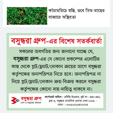
কাঁচামরিচে স্বস্তি, তবে ডিম-মাছের
বাজারে অস্থিরতা
সড়কে একদিনে প্রাণ গেল ১৬
জনের, সিলেটে বাস সংঘর্ষে নিহত ৮
নগ্ন প্রেমে, নগ্ন মনে
ইলিয়াস আলী গুমের ঘটনা পৃথক
মামলা হিসেবে তদন্তের সিদ্ধান্ত
ট্রাইব্যুনালের
প্রথম শ্রেণিতে ভর্তি হবে লটারিতে,
দ্বিতীয় থেকে নবম শ্রেণিতে থাকছে