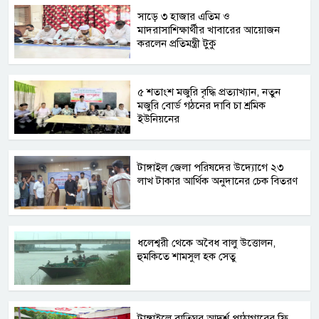
সাড়ে ৩ হাজার এতিম ও
মাদরাসাশিক্ষার্থীর খাবারের আয়োজন
করলেন প্রতিমন্ত্রী টুকু
৫ শতাংশ মজুরি বৃদ্ধি প্রত্যাখ্যান, নতুন
মজুরি বোর্ড গঠনের দাবি চা শ্রমিক
ইউনিয়নের
টাঙ্গাইল জেলা পরিষদের উদ্যোগে ২৩
লাখ টাকার আর্থিক অনুদানের চেক বিতরণ
ধলেশ্বরী থেকে অবৈধ বালু উত্তোলন,
হুমকিতে শামসুল হক সেতু
টাঙ্গাইলে বাতিঘর আদর্শ পাঠাগারের ফ্রি