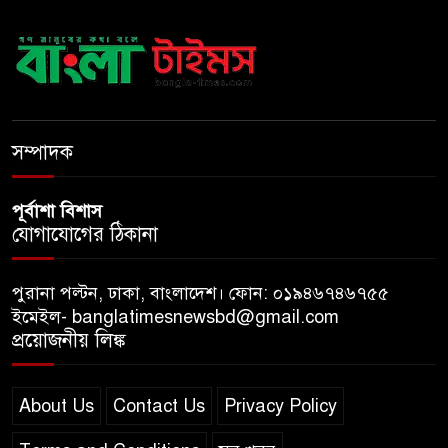
ঢাবি নিয়ে মন্তব্য: ব্যারিস্টার ফুয়াদের
কাছে শত কোটি টাকা ক্ষতিপূরণ
দাবি
ধ্বংসস্তূপের ওপরই বারবার ক্ষমতায়
আসে বিএনপি: মির্জা ফখরুল
সম্পাদক
পূর্বাশা বিশাস
যোগাযোগের ঠিকানা
পুরানা পল্টন, ঢাকা, বাংলাদেশ। ফোন: ০১৯৪৬৭৪৬৭৫৫
ইমেইল- banglatimesnewsbd@gmail.com
প্রয়োজনীয় লিঙ্ক
About Us
Contact Us
Privacy Policy