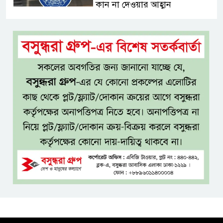
কান না দেওয়ার আহ্বান
শেখ হাসিনার দিল্লির সংবাদ
সম্মেলনের সঙ্গে ভারত সরকারের
সম্পৃক্ততা নেই: জয়সোয়াল
টাঙ্গাইলে নিহত ১৪ বাস-মিনিবাস
মালিকের পরিবারকে আর্থিক অনুদান
ও সম্মাননা
সাড়ে ৩ হাজার এতিম ও
মাদরাসাশিক্ষার্থীর খাবারের
আয়োজন করলেন প্রতিমন্ত্রী টুকু
অপ-সাংবাদিকতা পরিহার করে
দায়িত্বশীল ভূমিকা রাখতে হবে