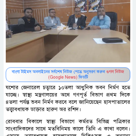
বাংলা টাইমস অনলাইনের সর্বশেষ নিউজ পেতে অনুসরণ করুন
গুগল নিউজ
(Google News)
ফিডটি
যশোর জেনারেল চত্বারে ১০তলা আধুনিক ভবন নির্মণ হতে
যাচ্ছে। স্বাস্থ্য মন্ত্রণালয়ের অথে গণপূর্ত বিভাগ প্রথম দিকে
৪তলা পর্যন্ত ভবন নির্মণ করবে বলে জানিয়েছেন হাসপাতালের
তত্ত্বাবধায়ক ডাক্তার হারুণ অর রশিদ।
রোববার বিকালে স্বাস্থ্য বিভাগে কর্মরত বিভিন্ন পত্রিকার
সাংবাদিকদের সাথে মতবিনিময় কালে তিনি এ কাথা বলেন।