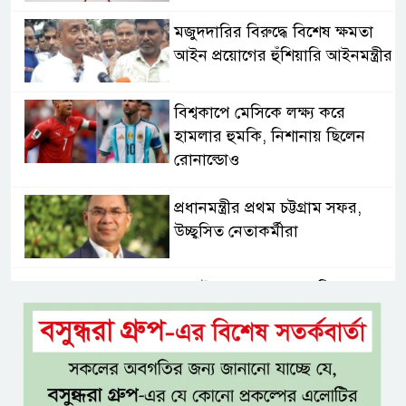
মজুদদারির বিরুদ্ধে বিশেষ ক্ষমতা
আইন প্রয়োগের হুঁশিয়ারি আইনমন্ত্রীর
বিশ্বকাপে মেসিকে লক্ষ্য করে
হামলার হুমকি, নিশানায় ছিলেন
রোনাল্ডোও
প্রধানমন্ত্রীর প্রথম চট্টগ্রাম সফর,
উচ্ছ্বসিত নেতাকর্মীরা
জুলাই গণঅভ্যুত্থানের কৃতিত্ব পুরো
জাতির: তথ্যমন্ত্রী
গুরুত্বপূর্ণ ব্যক্তিদের নিয়ে
‘অপপ্রচারের’ নিন্দা পুলিশের, গুজবে