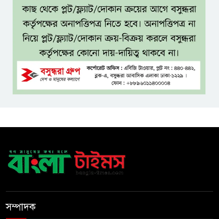
কান না দেওয়ার আহ্বান
শেখ হাসিনার দিল্লির সংবাদ
সম্মেলনের সঙ্গে ভারত সরকারের
সম্পৃক্ততা নেই: জয়সোয়াল
টাঙ্গাইলে নিহত ১৪ বাস-মিনিবাস
মালিকের পরিবারকে আর্থিক অনুদান
ও সম্মাননা
সাড়ে ৩ হাজার এতিম ও
মাদরাসাশিক্ষার্থীর খাবারের
আয়োজন করলেন প্রতিমন্ত্রী টুকু
অপ-সাংবাদিকতা পরিহার করে
দায়িত্বশীল ভূমিকা রাখতে হবে
সম্পাদক