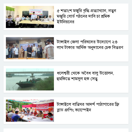
৫ শতাংশ মজুরি বৃদ্ধি প্রত্যাখ্যান, নতুন
মজুরি বোর্ড গঠনের দাবি চা শ্রমিক
ইউনিয়নের
টাঙ্গাইল জেলা পরিষদের উদ্যোগে ২৩
লাখ টাকার আর্থিক অনুদানের চেক বিতরণ
ধলেশ্বরী থেকে অবৈধ বালু উত্তোলন,
হুমকিতে শামসুল হক সেতু
টাঙ্গাইলে বাতিঘর আদর্শ পাঠাগারের ফ্রি
ব্লাড গ্রুপিং ক্যাম্পেইন