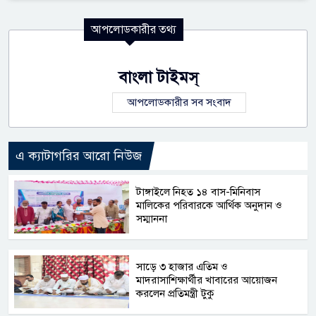
আপলোডকারীর তথ্য
বাংলা টাইমস্
আপলোডকারীর সব সংবাদ
এ ক্যাটাগরির আরো নিউজ
টাঙ্গাইলে নিহত ১৪ বাস-মিনিবাস
মালিকের পরিবারকে আর্থিক অনুদান ও
সম্মাননা
সাড়ে ৩ হাজার এতিম ও
মাদরাসাশিক্ষার্থীর খাবারের আয়োজন
করলেন প্রতিমন্ত্রী টুকু