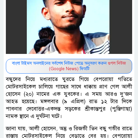
বাংলা টাইমস অনলাইনের সর্বশেষ নিউজ পেতে অনুসরণ করুন
গুগল নিউজ
(Google News)
ফিডটি
বন্ধুদের নিয়ে মধ্যরাতে ঘুরতে গিয়ে বেপরোয়া গতিতে
মোটরসাইকেল চালিয়ে গাছের সাথে ধাক্কায় প্রাণ গেল আলী
হোসেন (২০) নামের এক যুবকের। এ সময় আরও দু’জন
আহত হয়েছে। মঙ্গলবার (৯ এপ্রিল) রাত ১২ টার দিকে
পাবনার দেবোত্তর-একদন্ত সড়কের শ্রীকান্তপুর (পুস্তিগাছা)
নামক স্থানে এ দুর্ঘটনা ঘটে।
জানা যায়, আলী হোসেন, অন্তু ও রিজভী তিন বন্ধু গভীর রাতে
রাস্তায় মোটরসাইকেল নিয়ে বেড়াতে বের হয়। বেপরোয়া