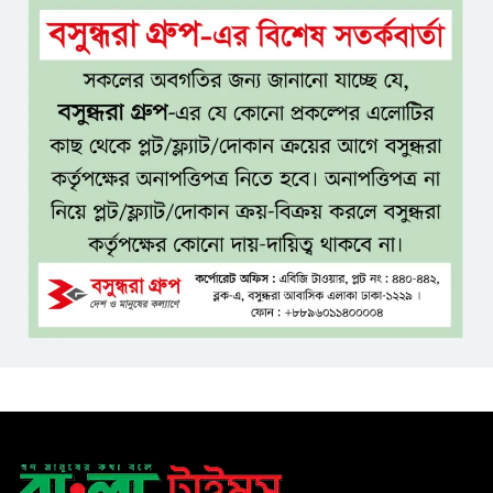
জাতির: তথ্যমন্ত্রী
গুরুত্বপূর্ণ ব্যক্তিদের নিয়ে
‘অপপ্রচারের’ নিন্দা পুলিশের, গুজবে
কান না দেওয়ার আহ্বান
শেখ হাসিনার দিল্লির সংবাদ
সম্মেলনের সঙ্গে ভারত সরকারের
সম্পৃক্ততা নেই: জয়সোয়াল
টাঙ্গাইলে নিহত ১৪ বাস-মিনিবাস
মালিকের পরিবারকে আর্থিক অনুদান
ও সম্মাননা
সাড়ে ৩ হাজার এতিম ও
মাদরাসাশিক্ষার্থীর খাবারের
আয়োজন করলেন প্রতিমন্ত্রী টুকু