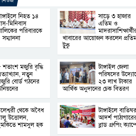
ো নিউজ
াঙ্গাইলে নিহত ১৪
সাড়ে ৩ হাজার
াস-মিনিবাস
এতিম ও
মালিকের পরিবারকে
মাদরাসাশিক্ষার্থী
 সম্মাননা
খাবারের আয়োজন করলেন প্রতিমন্ত
টুকু
 শতাংশ মজুরি বৃদ্ধি
টাঙ্গাইল জেলা
্রত্যাখ্যান, নতুন
পরিষদের উদ্যো
জুরি বোর্ড গঠনের
২৩ লাখ টাকার
উনিয়নের
আর্থিক অনুদানের চেক বিতরণ
লেশ্বরী থেকে অবৈধ
টাঙ্গাইলে বাতিঘ
ালু উত্তোলন,
আদর্শ পাঠাগারের 
ুমকিতে শামসুল হক
ব্লাড গ্রুপিং ক্যাম