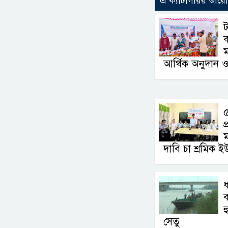
এ ক্যাটাগরির আর
ট
ব
আর্থিক অনুদান ও
৫
প
ম
দাবি চা শ্রমিক ই
ধ
ব
হ
সেতু