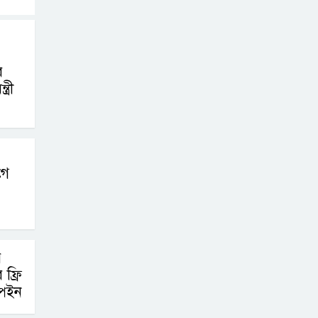
র
্রী
গে
র
ফ্রি
্পেইন