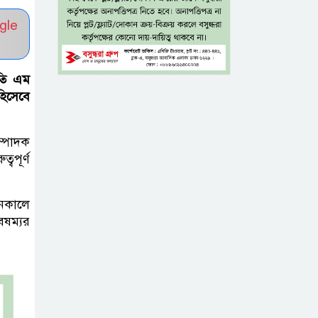
নিন্দা পুলিশের,
গুজবে কান না দেওয়ার আহ্বান
gle
শেখ হাসিনার দিল্লির
তি এম
সংবাদ সম্মেলনের
হিসেবে
সঙ্গে ভারত
সরকারের সম্পৃক্ততা নেই: জয়সোয়াল
্পাদক
বপূর্ণ
টাঙ্গাইলে নিহত ১৪
বাস-মিনিবাস
মালিকের
লনকালে
পরিবারকে আর্থিক অনুদান ও সম্মাননা
ষম্যর
সাড়ে ৩ হাজার
এতিম ও
মাদরাসাশিক্ষার্থীর