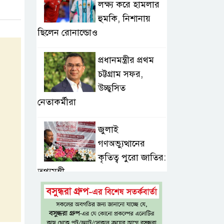
লক্ষ্য করে হামলার
হুমকি, নিশানায়
ছিলেন রোনাল্ডোও
প্রধানমন্ত্রীর প্রথম
চট্টগ্রাম সফর,
উচ্ছ্বসিত
নেতাকর্মীরা
জুলাই
গণঅভ্যুত্থানের
কৃতিত্ব পুরো জাতির:
তথ্যমন্ত্রী
গুরুত্বপূর্ণ ব্যক্তিদের
নিয়ে ‘অপপ্রচারের’