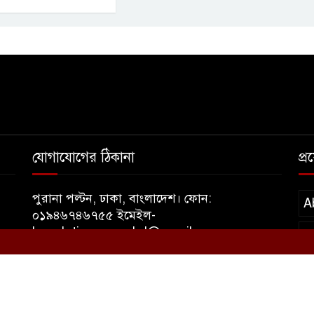
যোগাযোগের ঠিকানা
প্
পুরানা পল্টন, ঢাকা, বাংলাদেশ। ফোন:
A
০১৯৪৬৭৪৬৭৫৫ ইমেইল-
banglatimesnewsbd@gmail.com
T