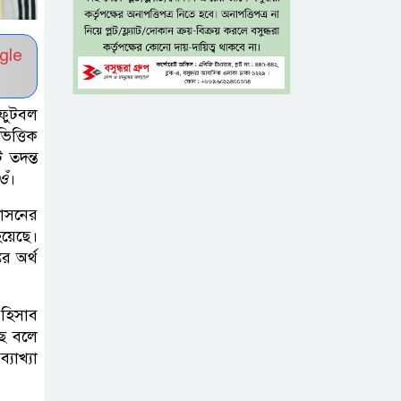
৫ শতাংশ মজুরি
gle
বৃদ্ধি প্রত্যাখ্যান,
নতুন মজুরি বোর্ড
ফুটবল
গঠনের দাবি চা শ্রমিক ইউনিয়নের
িত্তিক
 তদন্ত
টাঙ্গাইল জেলা
ওঁ
।
পরিষদের উদ্যোগে
শাসনের
২৩ লাখ টাকার
য়েছে।
আর্থিক অনুদানের চেক বিতরণ
র অর্থ
ধলেশ্বরী থেকে
 হিসাব
অবৈধ বালু
ছে বলে
উত্তোলন, হুমকিতে
যাখ্যা
শামসুল হক সেতু