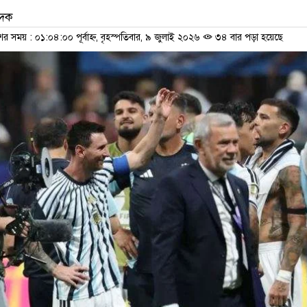
েদক
ের সময় : ০১:০৪:০০ পূর্বাহ্ন, বৃহস্পতিবার, ৯ জুলাই ২০২৬
৩৪ বার পড়া হয়েছে