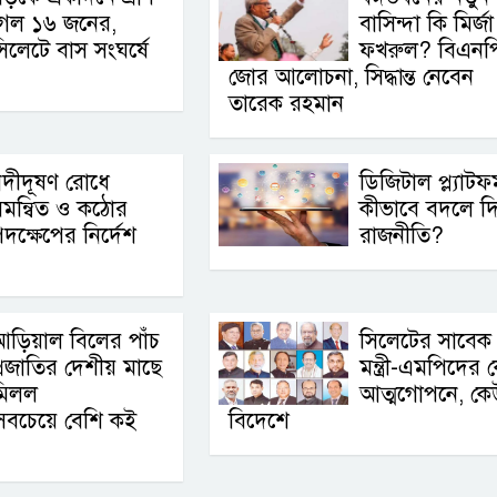
গেল ১৬ জনের,
বাসিন্দা কি মির্জা
িলেটে বাস সংঘর্ষে
ফখরুল? বিএনপ
জোর আলোচনা, সিদ্ধান্ত নেবেন
তারেক রহমান
দীদূষণ রোধে
ডিজিটাল প্ল্যাটফর্
মন্বিত ও কঠোর
কীভাবে বদলে দিচ
দক্ষেপের নির্দেশ
রাজনীতি?
ড়িয়াল বিলের পাঁচ
সিলেটের সাবেক
্রজাতির দেশীয় মাছে
মন্ত্রী-এমপিদের 
মিলল
আত্মগোপনে, কে
, সবচেয়ে বেশি কই
বিদেশে