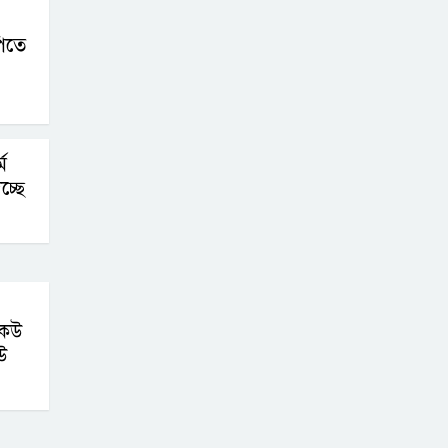
িতে
ম
্ছে
কেউ
উ