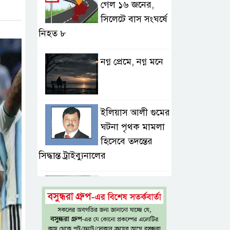
গেল ১৬ জনের,
সিলেটে বাস সংঘর্ষে
নিহত ৮
নগ্ন প্রেমে, নগ্ন মনে
ইলিয়াস আলী গুমের
ঘটনা পৃথক মামলা
হিসেবে তদন্তের
সিদ্ধান্ত ট্রাইব্যুনালের
প্রথম শ্রেণিতে ভর্তি
হবে লটারিতে,
দ্বিতীয় থেকে নবম
শ্রেণিতে থাকছে ভর্তি পরীক্ষা