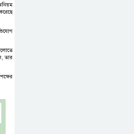
 অনিয়ম
বঙ্গভবনের নতুন
 করেছে
বাসিন্দা কি মির্জা
ফখরুল? বিএনপিতে
জোর আলোচনা, সিদ্ধান্ত নেবেন তারেক
ভিযোগ
রহমান
ষোলোতে
নদীদূষণ রোধে
ন, তার
সমন্বিত ও কঠোর
পদক্ষেপের নির্দেশ
পক্ষের
প্রধানমন্ত্রীর
বাংলাদেশে এলো
থাইল্যান্ডের শীর্ষ
কফি ব্র্যান্ড ‘ক্যাফে
আমাজন