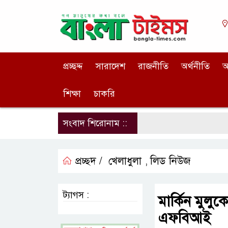
প্রচ্ছদ্দ
সারাদেশ
রাজনীতি
অর্থনীতি
আ
শিক্ষা
চাকরি
সংবাদ শিরোনাম ::
প্রচ্ছদ /
খেলাধুলা
লিড নিউজ
,
ট্যাগস :
মার্কিন মুল
এফবিআই