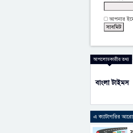
আপনার ইমেই
আপলোডকারীর তথ্য
বাংলা টাইমস
এ ক্যাটাগরির আর
স