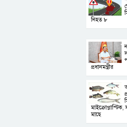
স
নিহত ৮
ন
স
প
প্রধানমন্ত্রীর
আ
প
মাইক্রোপ্লাস্টিক
মাছে