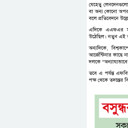
যেহেতু লেনদেনগুলো যু
বা অন্য কোনো অপরা
বলে প্রতিবেদনে উল্ল
এদিকে এএফএর সভা
উঠেছিল। নতুন এই 
অন্যদিকে, বিশ্বকা
আর্জেন্টিনার কাছে
দলকে “অন্যায্যভাবে”
তবে এ পর্যন্ত এফবিআ
পক্ষ থেকে তদন্তের ব