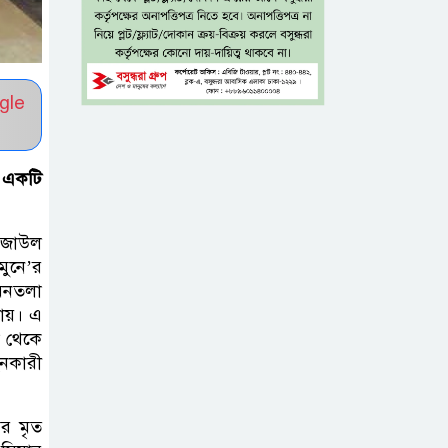
মোড়ানো মরদেহ,
মেলেনি মাথা ও পা
কম বয়সেই
gle
বন্ধ্যাত্বের ঝুঁকি?
নারীদের ৩ লক্ষণে
সতর্ক হওয়ার পরামর্শ
 একটি
ইনফ্লুয়েঞ্জা ঠেকাতে
রেজাউল
নতুন আশার আলো,
মুনে’র
প্রবীণদের জন্য
 মনতলা
এমআরএনএ ফ্লু টিকা
লায়। এ
 থেকে
হনকারী
ব্যবহৃত রাখি
ডাস্টবিনে ফেলেন?
ভুলেও নয়, জেনে
ের মৃত