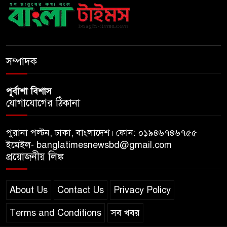
ব্যবহৃত রাখি ডাস্টবিনে ফেলেন?
ভুলেও নয়, জেনে নিন কী করা উচিত
বেসরকারি জ্বালানি তেল আমদানিতে
বিশেষ সুবিধার অভিযোগ ভিত্তিহীন:
সম্পাদক
জ্বালানি বিভাগ
পূর্বাশা বিশাস
যোগাযোগের ঠিকানা
পুরানা পল্টন, ঢাকা, বাংলাদেশ। ফোন: ০১৯৪৬৭৪৬৭৫৫
ইমেইল- banglatimesnewsbd@gmail.com
প্রয়োজনীয় লিঙ্ক
About Us
Contact Us
Privacy Policy
Terms and Conditions
সব খবর