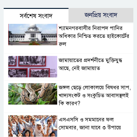
জনপ্রিয় সংবাদ
সর্বশেষ সংবাদ
শ্যামনগরবাসীর নিরাপদ পানির
অধিকার নিশ্চিত করতে হাইকোর্টের
রুল
জামায়াতের প্রদর্শনীতে মুক্তিযুদ্ধ
আছে, নেই জামায়াত
জঙ্গল ছেড়ে লোকালয়ে বিষধর সাপ,
খাদ্যসংকট ও সংকুচিত আবাসস্থলই
কি কারণ?
এসএসসি ও সমমানের ফল
সোমবার, জানা যাবে ৩ উপায়ে