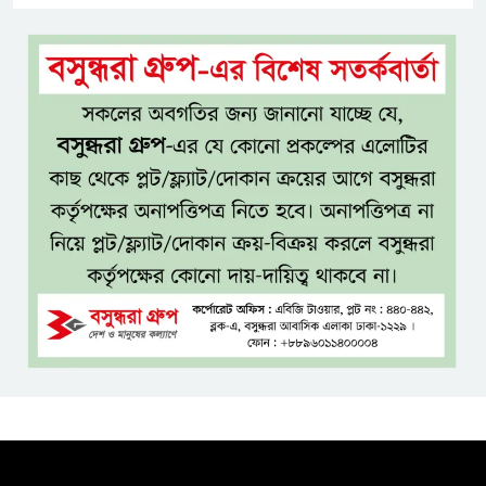
একই খাটে মা-ছেলের লাশ, শিশুর
হাত-পা বাঁধা—যশোরে রহস্যজনক
মৃত্যু
মাকে খুঁজতে এসে মিলল পলিথিনে
মোড়ানো মরদেহ, মেলেনি মাথা ও
পা
কম বয়সেই বন্ধ্যাত্বের ঝুঁকি?
নারীদের ৩ লক্ষণে সতর্ক হওয়ার
পরামর্শ
ইনফ্লুয়েঞ্জা ঠেকাতে নতুন আশার
আলো, প্রবীণদের জন্য এমআরএনএ
ফ্লু টিকা