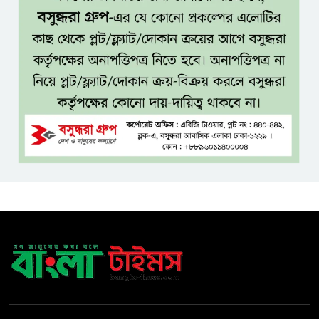
টাঙ্গাইলে নিহত ১৪ বাস-মিনিবাস
মালিকের পরিবারকে আর্থিক অনুদান
ও সম্মাননা
সাড়ে ৩ হাজার এতিম ও
মাদরাসাশিক্ষার্থীর খাবারের
আয়োজন করলেন প্রতিমন্ত্রী টুকু
অপ-সাংবাদিকতা পরিহার করে
দায়িত্বশীল ভূমিকা রাখতে হবে
ঢাবি নিয়ে মন্তব্য: ব্যারিস্টার ফুয়াদের
কাছে শত কোটি টাকা ক্ষতিপূরণ
দাবি
ধ্বংসস্তূপের ওপরই বারবার ক্ষমতায়