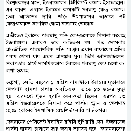
বিশ্লেষকদের মতে, ইজরায়েলের হিটলিস্টে রয়েছে ইসাফাহান।
এর কারণ, এখানে ইরানের কয়েকটি পরমাণু কেন্দ্র রয়েছে।
তেল আভিভের দাবি, শক্তি উৎপাদনের আড়ালে ওই
কেন্দ্রগুলোতে আণবিক বোমা বানাচ্ছে তেহরান।
অতীতেও ইরানের পারমাণু শক্তি কেন্দ্রগুলোকে নিশানা করেছে
ইজরায়েল। এবারও তার ব্যতিক্রম নয়। গত সোমবার
আন্তর্জাতিক পারমাণবিক শক্তি সংস্থার প্রধান রাফায়েল গ্রসির
গলায় শোনা যায় এমন আশঙ্কার সুর। তিনি জানিয়েছিলেন,
নিরাপত্তার স্বার্থে সাময়িকভাবে ইরানের পরমাণু কেন্দ্রগুলো বন্ধ
রাখা হয়েছে।
উল্লেখ্য, চলতি বছরের ১ এপ্রিল দামাস্কাসে ইরানের দূতাবাসে
ক্ষেপণাস্ত্র হামলা চালায় আইডিএফ। তাতে ১৩ জনের মৃত্যু
হয়। এরমধ্যে দুজন ইরানি সেনাকর্তা ছিলেন। এরপর ১৩
এপ্রিল ইজরায়েলকে নিশানা করে পালটা ড্রোন ও ক্ষেপণান্ত্র
ছোড়ে ইরানের ইসলামিক রেভলিউশনারি গার্ড কোর।
তেহরানের প্রেসিডেন্ট ইব্রাহিম রাইসি হুঁশিয়ারি দেন, ইজরায়েল
পালটা হামলা চালালে তার জবাব ভয়াবহ হবে। জায়নবাদে’র