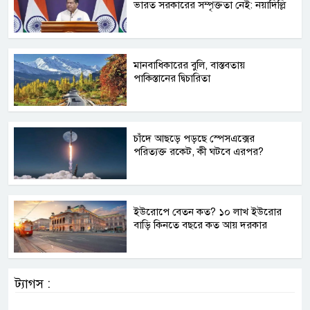
ভারত সরকারের সম্পৃক্ততা নেই: নয়াদিল্লি
মানবাধিকারের বুলি, বাস্তবতায়
পাকিস্তানের দ্বিচারিতা
চাঁদে আছড়ে পড়ছে স্পেসএক্সের
পরিত্যক্ত রকেট, কী ঘটবে এরপর?
ইউরোপে বেতন কত? ১০ লাখ ইউরোর
বাড়ি কিনতে বছরে কত আয় দরকার
ট্যাগস :