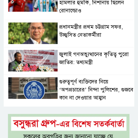
হামলার হুমকি, নিশানায় ছিলেন
রোনাল্ডোও
প্রধানমন্ত্রীর প্রথম চট্টগ্রাম সফর,
উচ্ছ্বসিত নেতাকর্মীরা
জুলাই গণঅভ্যুত্থানের কৃতিত্ব পুরো
জাতির: তথ্যমন্ত্রী
গুরুত্বপূর্ণ ব্যক্তিদের নিয়ে
‘অপপ্রচারের’ নিন্দা পুলিশের, গুজবে
কান না দেওয়ার আহ্বান
শেখ হাসিনার দিল্লির সংবাদ
সম্মেলনের সঙ্গে ভারত সরকারের
সম্পৃক্ততা নেই: জয়সোয়াল