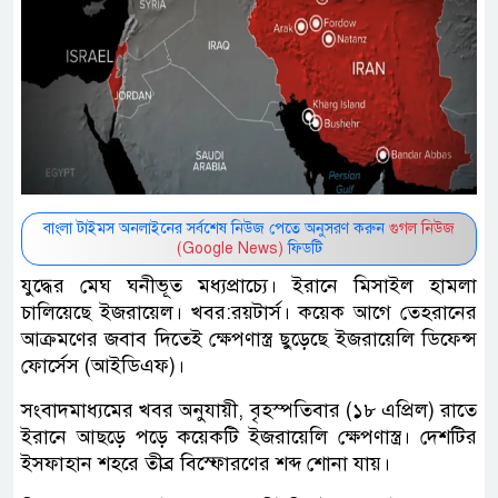
বাংলা টাইমস অনলাইনের সর্বশেষ নিউজ পেতে অনুসরণ করুন
গুগল নিউজ
(Google News)
ফিডটি
যুদ্ধের মেঘ ঘনীভূত মধ্যপ্রাচ্যে। ইরানে মিসাইল হামলা
চালিয়েছে ইজরায়েল। খবর:রয়টার্স। কয়েক আগে তেহরানের
আক্রমণের জবাব দিতেই ক্ষেপণাস্ত্র ছুড়েছে ইজরায়েলি ডিফেন্স
ফোর্সেস (আইডিএফ)।
সংবাদমাধ্যমের খবর অনুযায়ী, বৃহস্পতিবার (১৮ এপ্রিল) রাতে
ইরানে আছড়ে পড়ে কয়েকটি ইজরায়েলি ক্ষেপণাস্ত্র। দেশটির
ইসফাহান শহরে তীব্র বিস্ফোরণের শব্দ শোনা যায়।