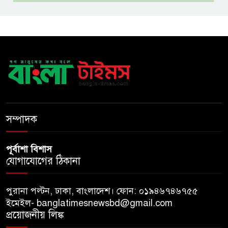
সঙ্গে বন্ধুত্বপূর্ণ সম্পর্ক সম্ভব নয়:
স্বরাষ্ট্রমন্ত্রী
সব বাধা পেরিয়ে বাস্তবতার নিরিখে
দেশকে এগিয়ে নিতে হবে: প্রধানমন্ত্রী
নীরবে এতিম শিশুদের পাশে সায়েম
সোবহান আনভীর
সম্পাদক
পূর্বাশা বিশাস
যোগাযোগের ঠিকানা
পুরানা পল্টন, ঢাকা, বাংলাদেশ। ফোন: ০১৯৪৬৭৪৬৭৫৫
ইমেইল- banglatimesnewsbd@gmail.com
প্রয়োজনীয় লিঙ্ক