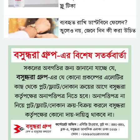
ফ্লু টিকা
ব্যবহৃত রাখি ডাস্টবিনে ফেলেন?
ভুলেও নয়, জেনে নিন কী করা উচিত
বেসরকারি জ্বালানি তেল আমদানিতে
বিশেষ সুবিধার অভিযোগ ভিত্তিহীন:
জ্বালানি বিভাগ
শেখ হাসিনা চাইলেই কি দেশে
ফিরতে পারবেন?
বসুন্ধরায় অ্যামেচার মার্শাল আর্টের
জমজমাট আসর
‘হাসিনা কার্ড’ ব্যবহার করে ভারতের