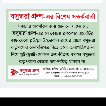
নীরবে এতিম শিশুদের পাশে সায়েম
সোবহান আনভীর
সেবার মানসিকতা ছাড়া
চিকিৎসাব্যবস্থার মানোন্নয়ন সম্ভব
নয়: প্রধানমন্ত্রী
বিদ্যুৎ-জ্বালানি নিয়ে অস্থিতিশীলতা
সৃষ্টিতে সক্রিয় চক্র: প্রধানমন্ত্রী
তনু হত্যা মামলায় সাবেক
সেনাসদস্য হাফিজুর রহমানকে
পুনরায় গ্রেপ্তার
হাসিনাকে ঘিরে ঢাকা-দিল্লি সম্পর্কে
নতুন টানাপোড়েন