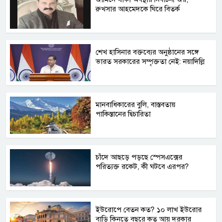
রুখসার আহমেদকে ঘিরে বিতর্ক
শেখ হাসিনার বক্তব্যের অনুষ্ঠানের সঙ্গে
ভারত সরকারের সম্পৃক্ততা নেই: নয়াদিল্লি
মানবাধিকারের বুলি, বাস্তবতায়
পাকিস্তানের দ্বিচারিতা
চাঁদে আছড়ে পড়ছে স্পেসএক্সের
পরিত্যক্ত রকেট, কী ঘটবে এরপর?
ইউরোপে বেতন কত? ১০ লাখ ইউরোর
বাড়ি কিনতে বছরে কত আয় দরকার