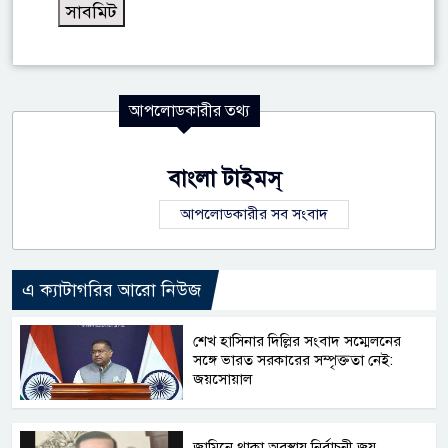
আপলোডকারীর তথ্য
বাংলা টাইমস্
আপলোডকারীর সব সংবাদ
এ ক্যাটাগরির আরো নিউজ
শেখ হাসিনার দিল্লির সংবাদ সম্মেলনের
সঙ্গে ভারত সরকারের সম্পৃক্ততা নেই:
জয়সোয়াল
জামিনে থাকা অবস্থায় নির্বাচনী জয়,