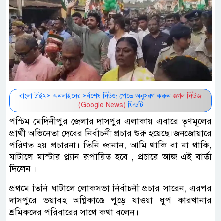
বাংলা টাইমস অনলাইনের সর্বশেষ নিউজ পেতে অনুসরণ করুন
গুগল নিউজ
(Google News)
ফিডটি
পশ্চিম মেদিনীপুর জেলার দাসপুর এলাকায় এবারে তৃণমূলের
প্রার্থী অভিনেতা দেবের নির্বাচনী প্রচার শুরু হয়েছে।জনজোয়ারে
পরিণত হয় প্রচারনা। তিনি জানান, আমি থাকি বা না থাকি,
ঘাটালে মাস্টার প্ল্যান রূপায়িত হবে , প্রচারে আজ এই বার্তা
দিলেন ।
প্রথমে তিনি ঘাটালে লোকসভা নির্বাচনী প্রচার সারেন, এরপর
দাসপুরে ভয়াবহ অগ্নিকাণ্ডে পুড়ে যাওয়া ধুপ কারখানার
শ্রমিকদের পরিবারের সাথে কথা বলেন।