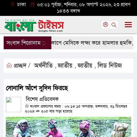
ঢাকা
০৫:০১ পূর্বাহ্ন, শনিবার, ০৮ অগাস্ট ২০২৬, ২৩ শ্রাবণ
১৪৩৩ বঙ্গাব্দ
সংবাদ শিরোনাম ::
বিশ্বকাপে মেসিকে লক্ষ্য করে হামলার হুমকি, নিশান
প্রচ্ছদ /
অর্থনীতি
জাতীয়
জাতীয়
লিড নিউজ
,
,
,
সোনালি আঁশে সুদিন ফিরছে
বিশেষ প্রতিবেদক
সংবাদ প্রকাশের সময় : ০৬:১৪:১৫ অপরাহ্ন, মঙ্গলবার, ৩১ ডিসেম্বর
২০২৪
২০৫ বার পড়া হয়েছে