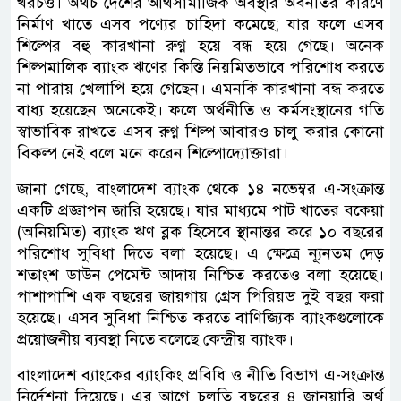
খরচও। অথচ দেশের আর্থসামাজিক অবস্থার অবনতির কারণে
নির্মাণ খাতে এসব পণ্যের চাহিদা কমেছে; যার ফলে এসব
শিল্পের বহু কারখানা রুগ্ন হয়ে বন্ধ হয়ে গেছে। অনেক
শিল্পমালিক ব্যাংক ঋণের কিস্তি নিয়মিতভাবে পরিশোধ করতে
না পারায় খেলাপি হয়ে গেছেন। এমনকি কারখানা বন্ধ করতে
বাধ্য হয়েছেন অনেকেই। ফলে অর্থনীতি ও কর্মসংস্থানের গতি
স্বাভাবিক রাখতে এসব রুগ্ন শিল্প আবারও চালু করার কোনো
বিকল্প নেই বলে মনে করেন শিল্পোদ্যোক্তারা।
জানা গেছে, বাংলাদেশ ব্যাংক থেকে ১৪ নভেম্বর এ-সংক্রান্ত
একটি প্রজ্ঞাপন জারি হয়েছে। যার মাধ্যমে পাট খাতের বকেয়া
(অনিয়মিত) ব্যাংক ঋণ ব্লক হিসেবে স্থানান্তর করে ১০ বছরের
পরিশোধ সুবিধা দিতে বলা হয়েছে। এ ক্ষেত্রে ন্যূনতম দেড়
শতাংশ ডাউন পেমেন্ট আদায় নিশ্চিত করতেও বলা হয়েছে।
পাশাপাশি এক বছরের জায়গায় গ্রেস পিরিয়ড দুই বছর করা
হয়েছে। এসব সুবিধা নিশ্চিত করতে বাণিজ্যিক ব্যাংকগুলোকে
প্রয়োজনীয় ব্যবস্থা নিতে বলেছে কেন্দ্রীয় ব্যাংক।
বাংলাদেশ ব্যাংকের ব্যাংকিং প্রবিধি ও নীতি বিভাগ এ-সংক্রান্ত
নির্দেশনা দিয়েছে। এর আগে চলতি বছরের ৪ জানুয়ারি অর্থ