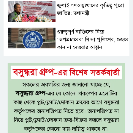
জুলাই গণঅভ্যুত্থানের কৃতিত্ব পুরো
জাতির: তথ্যমন্ত্রী
গুরুত্বপূর্ণ ব্যক্তিদের নিয়ে
‘অপপ্রচারের’ নিন্দা পুলিশের, গুজবে
কান না দেওয়ার আহ্বান
শেখ হাসিনার দিল্লির সংবাদ
সম্মেলনের সঙ্গে ভারত সরকারের
সম্পৃক্ততা নেই: জয়সোয়াল
টাঙ্গাইলে নিহত ১৪ বাস-মিনিবাস
মালিকের পরিবারকে আর্থিক অনুদান
ও সম্মাননা
সাড়ে ৩ হাজার এতিম ও
মাদরাসাশিক্ষার্থীর খাবারের