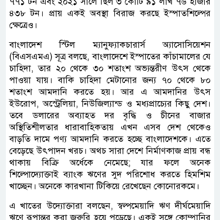
৭৭১ টন এবং ২০২১ সালে ছিল ৩ কোটি ৯১ লাখ ৭৬ হাজার
৪৩৮ টন। প্রায় একই অবস্থা বিরাজ করছে ইস্পাতশিল্পের
ক্ষেত্রেও।
বাংলাদেশ স্টিল ম্যানুফ্যাকচারার্স অ্যাসোসিয়েশন
(বিএসএমএ) সূত্র বলছে, বাংলাদেশে ইস্পাতের কাঁচামালের যে
চাহিদা, তার ২০ থেকে ৩০ শতাংশ অভ্যন্তরীণ উৎস থেকে
পাওয়া যায়। বাকি চাহিদা মেটানোর জন্য ৭০ থেকে ৮০
শতাংশ আমদানি করতে হয়। আর এ আমদানির উৎস
ইউরোপ, অস্ট্রেলিয়া, নিউজিল্যান্ড ও মধ্যপ্রাচ্যের কিছু দেশ।
তবে ডলারের অব্যাহত দর বৃদ্ধি ও চীনের বাজার
অস্থিতিশীলতার ধারাবাহিকতায় এখন এসব দেশ থেকেও
বাড়তি দামে পণ্য আমদানি করতে হচ্ছে বাংলাদেশকে। এতে
বেড়েছে উৎপাদন খরচ। অথচ সারা দেশে নির্মাণকাজ প্রায় বন্ধ
থাকায় বিক্রি অর্ধেকে নেমেছে; যার ফলে অনেক
শিল্পোদ্যোক্তাই ব্যাংক ঋণের সুদ পরিশোধ করতে হিমশিম
খাচ্ছেন। অনেকে কারখানা টিকিয়ে রেখেছেন কোনোরকমে।
এ খাতের উদ্যোক্তারা বলছেন, স্বল্পমেয়াদি ঋণ দীর্ঘমেয়াদি
ঋণে রূপান্তর করা জরুরি হয়ে পড়েছে। একই সঙ্গে কোম্পানির