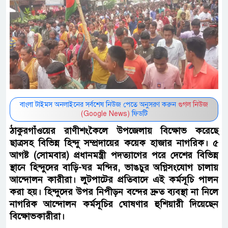
বাংলা টাইমস অনলাইনের সর্বশেষ নিউজ পেতে অনুসরণ করুন
গুগল নিউজ
(Google News)
ফিডটি
ঠাকুরগাঁওয়ের রাণীশংকৈলে উপজেলায় বিক্ষোভ করেছে
ছাত্রসহ বিভিন্ন হিন্দু সম্প্রদায়ের কয়েক হাজার নাগরিক। ৫
আগষ্ট (সোমবার) প্রধানমন্ত্রী পদত্যাগের পরে দেশের বিভিন্ন
স্থানে হিন্দুদের বাড়ি-ঘর মন্দির, ভাঙচুর অগ্নিসংযোগ চালায়
আন্দোলন কারীরা। লুটপাটের প্রতিবাদে এই কর্মসূচি পালন
করা হয়। হিন্দুদের উপর নিপীড়ন বন্দের দ্রুত ব্যবস্থা না নিলে
নাগরিক আন্দোলন কর্মসূচির ঘোষণার হুশিয়ারী দিয়েছেন
বিক্ষোভকারীরা।