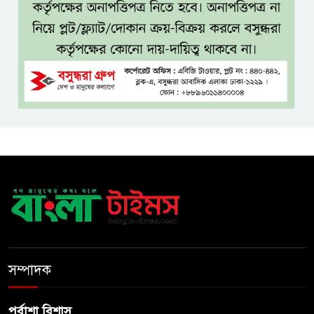
আলোচনা, সিদ্ধান্ত নেবেন তারেক
রহমান
নদীদূষণ রোধে সমন্বিত ও কঠোর
পদক্ষেপের নির্দেশ প্রধানমন্ত্রীর
বাংলাদেশে এলো থাইল্যান্ডের শীর্ষ
কফি ব্র্যান্ড ‘ক্যাফে আমাজন
ডিজিটাল প্ল্যাটফর্ম কীভাবে বদলে
দিচ্ছে রাজনীতি?
খুলে গেল জুলাই জাদুঘর, দিনে
সম্পাদক
প্রবেশ করতে পারবেন ৯০০ দর্শনার্থী
পূর্বাশা বিশাস