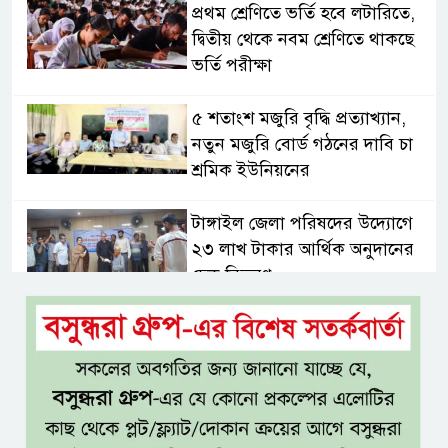
প্রথম শ্রেণিতে ভর্তি হবে লটারিতে,
দ্বিতীয় থেকে নবম শ্রেণিতে থাকছে
ভর্তি পরীক্ষা
৫ শতাংশ মজুরি বৃদ্ধি প্রত্যাখ্যান,
নতুন মজুরি বোর্ড গঠনের দাবি চা
শ্রমিক ইউনিয়নের
টাঙ্গাইল জেলা পরিষদের উদ্যোগে
২৩ লাখ টাকার আর্থিক অনুদানের
চেক বিতরণ
ধলেশ্বরী থেকে অবৈধ বালু উত্তোলন,
হুমকিতে শামসুল হক সেতু
বঙ্গভবনের নতুন বাসিন্দা কি মির্জা
ফখরুল? বিএনপিতে জোর