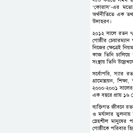
লাভ করতে সমর্থ হ
‘কোরাস’-এর মতো ব্
অর্থনীতিতে এক তথা
উদাহরণ।
২০১২ সালে রতন ৭৫ 
গোষ্ঠীর চেয়ারম্যা
নিজের ক্ষেত্রেই নি
কাজ তিনি চালিয়ে যা
সংস্থায় তিনি উল্লেখ
সর্বোপরি, স্যার রত
গ্রামোন্নয়ন, শিক্ষা
২০০০-২০০১ সালের ম
এক বছরে প্রায় ১৬ ক
ব্যক্তিগত জীবনে র
ও মর্যাদার তুলনায়
স্নেহশীল মানুষের
গোষ্ঠীকে পরিবার হ