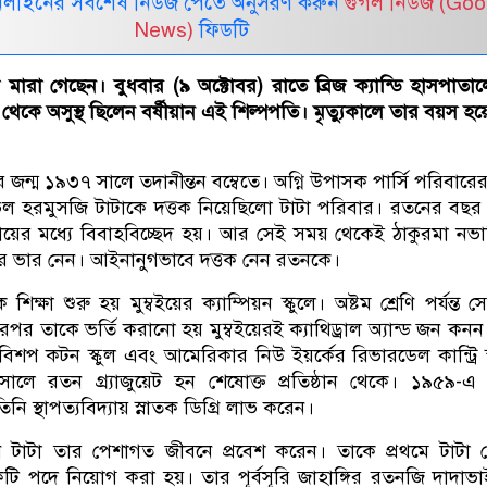
নলাইনের সর্বশেষ নিউজ পেতে অনুসরণ করুন
গুগল নিউজ (Goo
News)
ফিডটি
 মারা গেছেন। বুধবার (৯ অক্টোবর) রাতে ব্রিজ ক্যান্ডি হাসপাতা
 থেকে অসুস্থ ছিলেন বর্ষীয়ান এই শিল্পপতি। মৃত্যুকালে তার বয়স হ
জন্ম ১৯৩৭ সালে তদানীন্তন বম্বেতে। অগ্নি উপাসক পার্সি পরিবারের 
ভল হরমুসজি টাটাকে দত্তক নিয়েছিলো টাটা পরিবার। রতনের বছ
ায়ের মধ্যে বিবাহবিচ্ছেদ হয়। আর সেই সময় থেকেই ঠাকুরমা নভ
র ভার নেন। আইনানুগভাবে দত্তক নেন রতনকে।
শিক্ষা শুরু হয় মুম্বইয়ের ক্যাম্পিয়ন স্কুলে। অষ্টম শ্রেণি পর্যন্ত 
 তাকে ভর্তি করানো হয় মুম্বইয়েরই ক্যাথিড্রাল অ্যান্ড জন কনন স
িশপ কটন স্কুল এবং আমেরিকার নিউ ইয়র্কের রিভারডেল কান্ট্রি স
লে রতন গ্র্যাজুয়েট হন শেষোক্ত প্রতিষ্ঠান থেকে। ১৯৫৯-এ 
িনি স্থাপত্যবিদ্যায় স্নাতক ডিগ্রি লাভ করেন।
 টাটা তার পেশাগত জীবনে প্রবেশ করেন। তাকে প্রথমে টাটা গ
একটি পদে নিয়োগ করা হয়। তার পূর্বসূরি জাহাঙ্গির রতনজি দাদাভা