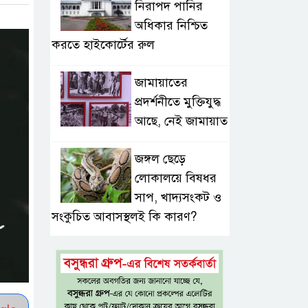
নিরাপদ পানির
অধিকার নিশ্চিত
করতে হাইকোর্টের রুল
জামায়াতের
প্রদর্শনীতে মুক্তিযুদ্ধ
আছে, নেই জামায়াত
জঙ্গল ছেড়ে
লোকালয়ে বিষধর
সাপ, খাদ্যসংকট ও
সংকুচিত আবাসস্থলই কি কারণ?
এসএসসি ও
সমমানের ফল
সোমবার, জানা