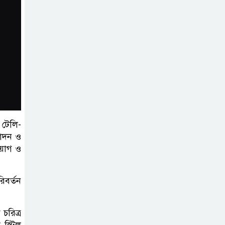
 টেলি-
পাদন ও
িয়োগ ও
িবর্তন
 চরিত্র