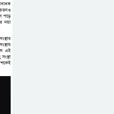
তরসাধক
ইনফ্লুয়েঞ্জা ঠেকাতে
সচেতনও
নতুন আশার আলো,
সে পড়ে
প্রবীণদের জন্য
র নয়া
এমআরএনএ ফ্লু টিকা
ংস্থার
ব্যবহৃত রাখি
ংস্থায়
ডাস্টবিনে ফেলেন?
ছিল এই
সংস্থা
ভুলেও নয়, জেনে
 দশকেই
নিন কী করা উচিত
বেসরকারি জ্বালানি
তেল আমদানিতে
বিশেষ সুবিধার
অভিযোগ ভিত্তিহীন: জ্বালানি বিভাগ