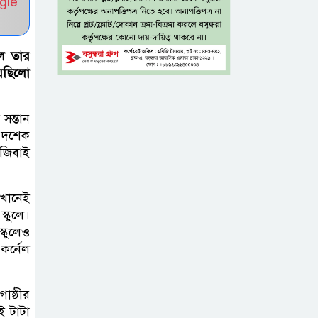
gle
যাবে ৩ উপায়ে
একই খাটে মা-
লে তার
ছেলের লাশ, শিশুর
য়েছিলো
হাত-পা বাঁধা—
যশোরে রহস্যজনক মৃত্যু
সন্তান
র দশেক
মাকে খুঁজতে এসে
াজিবাই
মিলল পলিথিনে
মোড়ানো মরদেহ,
সেখানেই
মেলেনি মাথা ও পা
্কুলে।
্কুলেও
কম বয়সেই
কর্নেল
বন্ধ্যাত্বের ঝুঁকি?
নারীদের ৩ লক্ষণে
োষ্ঠীর
সতর্ক হওয়ার পরামর্শ
ই টাটা