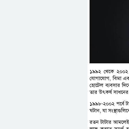
১৯৯২ থেকে ২০০২ প
যোগাযোগ, বিমা এবং
হোটেল ব্যবসার দিকে
তার উৎকর্ষ সাধনের
১৯৯৮-২০০২ পর্বে টা
ঘটান, যা সংস্থাগু
রতন টাটার আমলেই ‘টাট