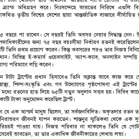
য়। টাটা মোটরস তার আমলেই ‘জাগুয়ার ল্যান্ড রোভার’ বা টাটা
র্যান্ড অধিগ্রহণ করে। নিঃসন্দেহে ভারতের নিরিখে এগুলি বিশ
কথিত তৃতীয় বিশ্বের দেশের ছায়া আন্তর্জাতিক বাজারে দীর্ঘায়িত
বছরে পা রাখেন। সে বছরই তিনি অবসর নেয়ার সিদ্ধান্ত নেন। উল্
ন পদাধিকারীদের জন্য ৭৫ বছর বয়ঃসীমা নির্ধারণ রতনই করেছিলে
য়মটি তিনি প্রথম প্রয়োগ করেন। কিন্তু অবসরের পরও তার নিজস্ব বিন
ন। বিভিন্ন ই-কমার্স ওয়েবসাইট, অ্যাপ-ক্যাব, অনলাইন সম্পত্তি 
যোগ্য পরিমাণে লগ্নি করেন।
ন টাটা ট্রাস্টের প্রধান হিসাবেও তিনি অক্লান্ত ভাবে কাজ করে 
, স্বাস্থ্য, শিল্প-সংস্কৃতি এবং গণ উদ্যোগের পৃষ্ঠপোষণা এই ট্রাস্ট
ধ্যে রতনের হাত দিয়ে ৬৫টি নতুন অনুদান সম্ভব হয়। বিবিধ কা
োটি টাকা অনুমোদন করেছিল ট্রাস্ট।
তন যে এক আশ্চর্য মানুষ ছিলেন, তা সর্বজনবিদিত। অকৃতদার রতন 
 নিরাভরণ জীবনই যাপন করতেন। শান্তনুর স্মৃতিকথা থেকে এক স
 পরিচয়ই পাওয়া যায়। নিজস্ব পরিবার না থাকলেও তিনি যে গোট
িসেবেই ভাবতেন, তা তার একাধিক জীবনীকারের লেখায় লভ্য।