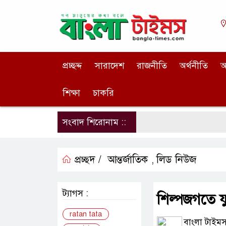
প্রচ্ছদ্দ
সারাদেশ
রাজনীতি
অর্থনীতি
আ
শিক্ষা
চাকরি
সংবাদ শিরোনাম ::
প্রচ্ছদ /
আন্তর্জাতিক
লিড নিউজ
,
ট্যাগস :
শিল্পজগতে য
ratan tata
বাংলা টাইমস 