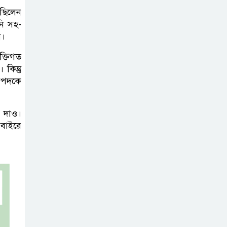
 ছিলেন
নি সহ-
ন।
ক্তিগত
কিন্তু
বিপদকে
ই দাও।
 বাইরে