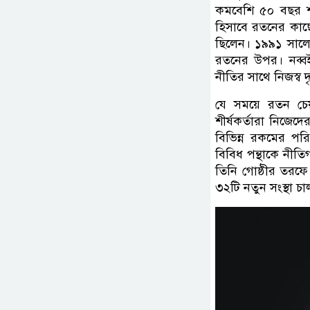
কমবেশি ৫০ বছর শতা
হিসাবে রতনের কাছেও
ছিলেন। ১৯৯১ সালে
রতনের উপর। নব্ব
নীতির সাথে নিজস্ব দৃ
যে সময়ে রতন চেয়া
শীর্ষকর্তারা নিজেদ
বিভিন্ন রকমের পরি
বিবিধ পন্থাকে নীতি
তিনি গোষ্ঠীর তরফে
৩২টি নতুন সংস্থা চ