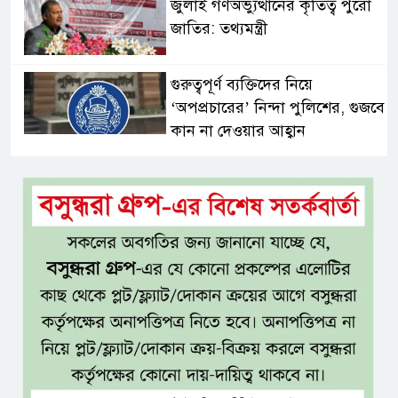
জুলাই গণঅভ্যুত্থানের কৃতিত্ব পুরো
জাতির: তথ্যমন্ত্রী
গুরুত্বপূর্ণ ব্যক্তিদের নিয়ে
‘অপপ্রচারের’ নিন্দা পুলিশের, গুজবে
কান না দেওয়ার আহ্বান
শেখ হাসিনার দিল্লির সংবাদ
সম্মেলনের সঙ্গে ভারত সরকারের
সম্পৃক্ততা নেই: জয়সোয়াল
টাঙ্গাইলে নিহত ১৪ বাস-মিনিবাস
মালিকের পরিবারকে আর্থিক অনুদান
ও সম্মাননা
সাড়ে ৩ হাজার এতিম ও
মাদরাসাশিক্ষার্থীর খাবারের