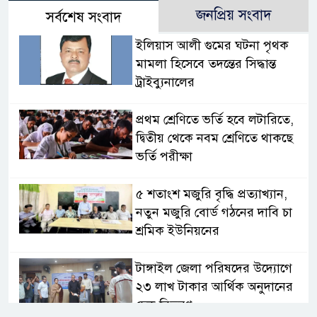
জনপ্রিয় সংবাদ
সর্বশেষ সংবাদ
ইলিয়াস আলী গুমের ঘটনা পৃথক
মামলা হিসেবে তদন্তের সিদ্ধান্ত
ট্রাইব্যুনালের
প্রথম শ্রেণিতে ভর্তি হবে লটারিতে,
দ্বিতীয় থেকে নবম শ্রেণিতে থাকছে
ভর্তি পরীক্ষা
৫ শতাংশ মজুরি বৃদ্ধি প্রত্যাখ্যান,
নতুন মজুরি বোর্ড গঠনের দাবি চা
শ্রমিক ইউনিয়নের
টাঙ্গাইল জেলা পরিষদের উদ্যোগে
২৩ লাখ টাকার আর্থিক অনুদানের
চেক বিতরণ