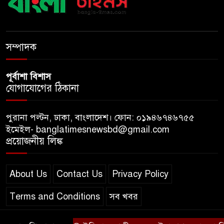
দিচ্ছে রাজনীতি?
খুলে গেল জুলাই জাদুঘর, দিনে
সম্পাদক
প্রবেশ করতে পারবেন ৯০০ দর্শনার্থী
পূর্বাশা বিশাস
যোগাযোগের ঠিকানা
পুরানা পল্টন, ঢাকা, বাংলাদেশ। ফোন: ০১৯৪৬৭৪৬৭৫৫
ইমেইল- banglatimesnewsbd@gmail.com
প্রয়োজনীয় লিঙ্ক
About Us
Contact Us
Privacy Policy
Terms and Conditions
সব খবর