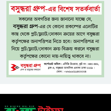
ধলেশ্বরী থেকে অবৈধ বালু উত্তোলন,
হুমকিতে শামসুল হক সেতু
বঙ্গভবনের নতুন বাসিন্দা কি মির্জা
ফখরুল? বিএনপিতে জোর
আলোচনা, সিদ্ধান্ত নেবেন তারেক
রহমান
নদীদূষণ রোধে সমন্বিত ও কঠোর
পদক্ষেপের নির্দেশ প্রধানমন্ত্রীর
বাংলাদেশে এলো থাইল্যান্ডের শীর্ষ
কফি ব্র্যান্ড ‘ক্যাফে আমাজন
ডিজিটাল প্ল্যাটফর্ম কীভাবে বদলে