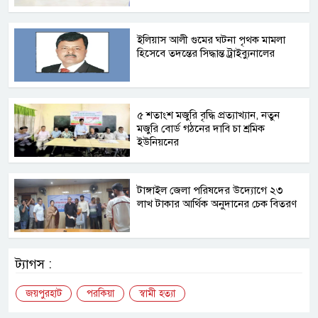
ইলিয়াস আলী গুমের ঘটনা পৃথক মামলা
হিসেবে তদন্তের সিদ্ধান্ত ট্রাইব্যুনালের
৫ শতাংশ মজুরি বৃদ্ধি প্রত্যাখ্যান, নতুন
মজুরি বোর্ড গঠনের দাবি চা শ্রমিক
ইউনিয়নের
টাঙ্গাইল জেলা পরিষদের উদ্যোগে ২৩
লাখ টাকার আর্থিক অনুদানের চেক বিতরণ
ট্যাগস :
জয়পুরহাট
পরকিয়া
স্বামী হত্যা