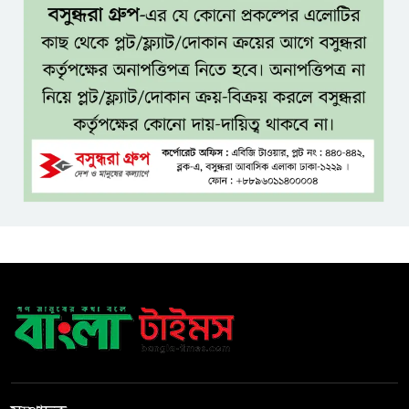
নীরবে এতিম শিশুদের পাশে সায়েম
সোবহান আনভীর
সেবার মানসিকতা ছাড়া
চিকিৎসাব্যবস্থার মানোন্নয়ন সম্ভব
নয়: প্রধানমন্ত্রী
বিদ্যুৎ-জ্বালানি নিয়ে অস্থিতিশীলতা
সৃষ্টিতে সক্রিয় চক্র: প্রধানমন্ত্রী
তনু হত্যা মামলায় সাবেক
সেনাসদস্য হাফিজুর রহমানকে
পুনরায় গ্রেপ্তার
হাসিনাকে ঘিরে ঢাকা-দিল্লি সম্পর্কে
নতুন টানাপোড়েন