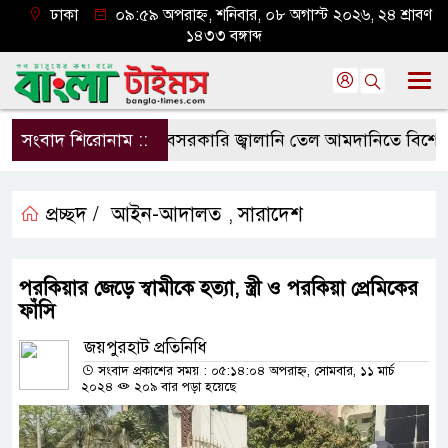
ঢাকা
০৯:৫৯ অপরাহ্ন, শনিবার, ০৮ অগাস্ট ২০২৬, ২৪ শ্রাবণ
১৪৩৩ বঙ্গাব্দ
সংবাদ শিরোনাম ::
বেসরকারি জ্বালানি তেল আমদানিতে বিশেষ সুবিধ
প্রচ্ছদ /
আইন-আদালত
সারাদেশ
,
পরকিয়ার জেড়ে স্বামীকে হত্যা, স্ত্রী ও পরকিয়া প্রেমিকের
ফাঁসি
জয়পুরহাট প্রতিনিধি
সংবাদ প্রকাশের সময় : ০৫:১৪:০৪ অপরাহ্ন, সোমবার, ১১ মার্চ
২০২৪
২০৯ বার পড়া হয়েছে