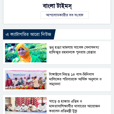
বাংলা টাইমস্
আপলোডকারীর সব সংবাদ
এ ক্যাটাগরির আরো নিউজ
তনু হত্যা মামলায় সাবেক সেনাসদস্য
হাফিজুর রহমানকে পুনরায় গ্রেপ্তার
টাঙ্গাইলে নিহত ১৪ বাস-মিনিবাস
মালিকের পরিবারকে আর্থিক অনুদান ও
সম্মাননা
সাড়ে ৩ হাজার এতিম ও
মাদরাসাশিক্ষার্থীর খাবারের আয়োজন
করলেন প্রতিমন্ত্রী টুকু