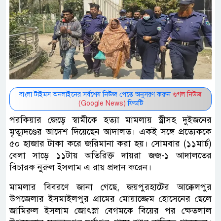
বাংলা টাইমস অনলাইনের সর্বশেষ নিউজ পেতে অনুসরণ করুন
গুগল নিউজ
(Google News)
ফিডটি
পরকিয়ার জেড়ে স্বামীকে হত্যা মামলায় স্ত্রীসহ দুইজনের
মৃত্যুদণ্ডের আদেশ দিয়েছেন আদালত। একই সঙ্গে প্রত্যেককে
৫০ হাজার টাকা করে জরিমানা করা হয়। সোমবার (১১মার্চ)
বেলা সাড়ে ১১টায় অতিরিক্ত দায়রা জজ-১ আদালতের
বিচারক নুরুল ইসলাম এ রায় প্রদান করেন।
মামলার বিবরণে জানা গেছে, জয়পুরহাটের আক্কেলপুর
উপজেলার ইসমাইলপুর গ্রামের মোয়াজ্জেম হোসেনের ছেলে
জামিরুল ইসলাম জোৎস্না বেগমকে বিয়ের পর ক্ষেতলাল