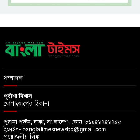
সেনাসদস্য হাফিজুর রহমানকে
পুনরায় গ্রেপ্তার
হাসিনাকে ঘিরে ঢাকা-দিল্লি সম্পর্কে
নতুন টানাপোড়েন
মজুদদারির বিরুদ্ধে বিশেষ ক্ষমতা
আইন প্রয়োগের হুঁশিয়ারি আইনমন্ত্রীর
সম্পাদক
পূর্বাশা বিশাস
যোগাযোগের ঠিকানা
পুরানা পল্টন, ঢাকা, বাংলাদেশ। ফোন: ০১৯৪৬৭৪৬৭৫৫
ইমেইল- banglatimesnewsbd@gmail.com
প্রয়োজনীয় লিঙ্ক