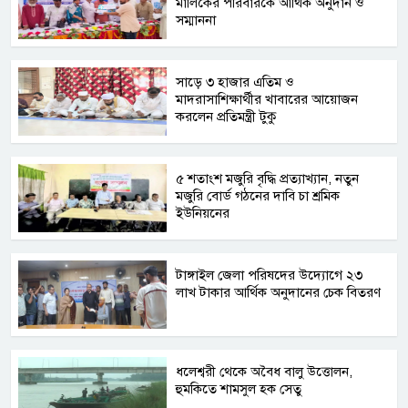
মালিকের পরিবারকে আর্থিক অনুদান ও
সম্মাননা
সাড়ে ৩ হাজার এতিম ও
মাদরাসাশিক্ষার্থীর খাবারের আয়োজন
করলেন প্রতিমন্ত্রী টুকু
৫ শতাংশ মজুরি বৃদ্ধি প্রত্যাখ্যান, নতুন
মজুরি বোর্ড গঠনের দাবি চা শ্রমিক
ইউনিয়নের
টাঙ্গাইল জেলা পরিষদের উদ্যোগে ২৩
লাখ টাকার আর্থিক অনুদানের চেক বিতরণ
ধলেশ্বরী থেকে অবৈধ বালু উত্তোলন,
হুমকিতে শামসুল হক সেতু