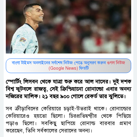
বাংলা টাইমস অনলাইনের সর্বশেষ নিউজ পেতে অনুসরণ করুন
গুগল নিউজ
(Google News)
ফিডটি
স্পোর্টিং লিসবন থেকে যাত্রা শুরু করে আল নাসের। দুই দশক
বিশ্ব ফুটবলে রাজত্ব, সেই ক্রিশ্চিয়ানো রোনাল্ডো এবার অনন্য
নজিরের মালিক। ২১ বছর ৯০০ গোলে রেকর্ড তার ঝুলিতে।
সব ক্রীড়াবিদের কেরিয়ারে চড়াই-উতরাই থাকে। রোনাল্ডোর
কেরিয়ারেও হয়তো ছিলো। চিরপ্রতিদ্বন্দ্বীর থেকে পিছিয়ে
পড়াও ছিলো। সবকিছু ছাপিয়ে রোনাল্ড বারবার প্রমাণ
করেছেন, তিনি সর্বকালের সেরাদের অনন্য।