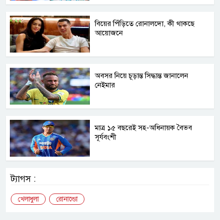
বিয়ের পিঁড়িতে রোনালদো, কী থাকছে
আয়োজনে
অবসর নিয়ে চূড়ান্ত সিদ্ধান্ত জানালেন
নেইমার
মাত্র ১৫ বছরেই সহ-অধিনায়ক বৈভব
সূর্যবংশী
ট্যাগস :
খেলাধুলা
রোনাল্ডো