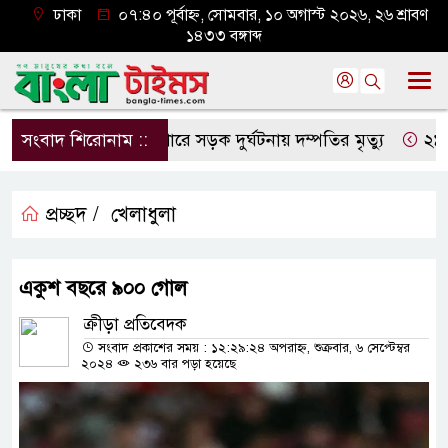
ঢাকা
০৭:৪০ পূর্বাহ্ন, সোমবার, ১০ অগাস্ট ২০২৬, ২৬ শ্রাবণ
১৪৩৩ বঙ্গাব্দ
সংবাদ শিরোনাম ::
যশোরে সড়ক দুর্ঘটনায় দম্পতির মৃত্যু
২৯ বছর পর
প্রচ্ছদ /
খেলাধুলা
একুশ বছরে ৯০০ গোল
ক্রীড়া প্রতিবেদক
সংবাদ প্রকাশের সময় : ১২:২৯:২৪ অপরাহ্ন, শুক্রবার, ৬ সেপ্টেম্বর
২০২৪
২৩৬ বার পড়া হয়েছে