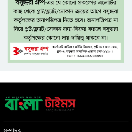
যশোরে ইন্টারন্যাশনাল পিস স্কুল
অ্যান্ড কলেজে বৃক্ষ বিতরণ কর্মসূচি
বিজয়ের মানসিকতা নিয়ে বহুদূর
যেতে চায় বাংলাদেশ অনূর্ধ্ব-২০ দল
দেশের ২৩তম রাষ্ট্রপতি হচ্ছেন মির্জা
ফখরুল!
টাঙ্গাইলে স্ত্রী হত্যায় স্বামীর মৃত্যুদণ্ড
রাষ্ট্রপতি পদে বিএনপির দুই
মনোনয়নপত্র, ১১ দলের প্রার্থী অলি
সম্পাদক