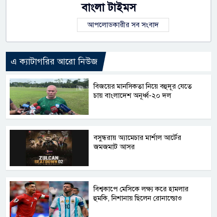
বাংলা টাইমস
আপলোডকারীর সব সংবাদ
এ ক্যাটাগরির আরো নিউজ
বিজয়ের মানসিকতা নিয়ে বহুদূর যেতে
চায় বাংলাদেশ অনূর্ধ্ব-২০ দল
বসুন্ধরায় অ্যামেচার মার্শাল আর্টের
জমজমাট আসর
বিশ্বকাপে মেসিকে লক্ষ্য করে হামলার
হুমকি, নিশানায় ছিলেন রোনাল্ডোও