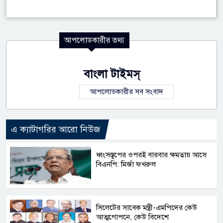
আপলোডকারীর তথ্য
বাংলা টাইমস্
আপলোডকারীর সব সংবাদ
এ ক্যাটাগরির আরো নিউজ
ধ্বংসস্তূপের ওপরই বারবার ক্ষমতায় আসে
বিএনপি: মির্জা ফখরুল
সিলেটের সাবেক মন্ত্রী-এমপিদের কেউ
আত্মগোপনে, কেউ বিদেশে