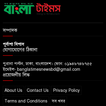
দেশকে এগিয়ে নিতে হবে: প্রধানমন্ত্রী
নীরবে এতিম শিশুদের পাশে সায়েম
সোবহান আনভীর
সম্পাদক
পূর্বাশা বিশাস
যোগাযোগের ঠিকানা
পুরানা পল্টন, ঢাকা, বাংলাদেশ। ফোন: ০১৯৪৬৭৪৬৭৫৫
ইমেইল- banglatimesnewsbd@gmail.com
প্রয়োজনীয় লিঙ্ক
About Us
Contact Us
Privacy Policy
Terms and Conditions
সব খবর