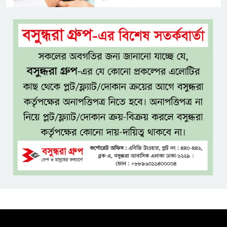
বেসরকারি জ্বালানি তেল আমদানিতে
বিশেষ সুবিধার অভিযোগ ভিত্তিহীন:
জ্বালানি বিভাগ
শেখ হাসিনা চাইলেই কি দেশে
ফিরতে পারবেন?
বসুন্ধরায় অ্যামেচার মার্শাল আর্টের
জমজমাট আসর
‘হাসিনা কার্ড’ ব্যবহার করে ভারতের
সঙ্গে বন্ধুত্বপূর্ণ সম্পর্ক সম্ভব নয়:
স্বরাষ্ট্রমন্ত্রী
সব বাধা পেরিয়ে বাস্তবতার নিরিখে