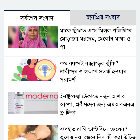
জনপ্রিয় সংবাদ
সর্বশেষ সংবাদ
মাকে খুঁজতে এসে মিলল পলিথিনে
মোড়ানো মরদেহ, মেলেনি মাথা ও
পা
কম বয়সেই বন্ধ্যাত্বের ঝুঁকি?
নারীদের ৩ লক্ষণে সতর্ক হওয়ার
পরামর্শ
ইনফ্লুয়েঞ্জা ঠেকাতে নতুন আশার
আলো, প্রবীণদের জন্য এমআরএনএ
ফ্লু টিকা
ব্যবহৃত রাখি ডাস্টবিনে ফেলেন?
ভুলেও নয়, জেনে নিন কী করা উচিত