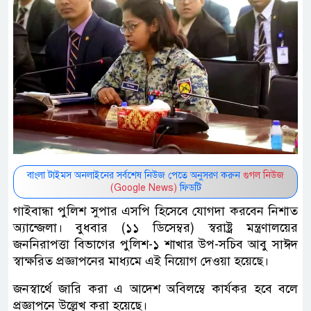
বাংলা টাইমস অনলাইনের সর্বশেষ নিউজ পেতে অনুসরণ করুন
গুগল নিউজ
(Google News)
ফিডটি
গাইবান্ধা পুলিশ সুপার এসপি হিসেবে যোগদা করবেন নিশাত
অ্যান্জেলা। বুধবার (১১ ডিসেম্বর) স্বরাষ্ট্র মন্ত্রণালয়ের
জননিরাপত্তা বিভাগের পুলিশ-১ শাখার উপ-সচিব আবু সাঈদ
স্বাক্ষরিত প্রজ্ঞাপনের মাধ্যমে এই নিয়োগ দেওয়া হয়েছে।
জনস্বার্থে জারি করা এ আদেশ অবিলম্বে কার্যকর হবে বলে
প্রজ্ঞাপনে উল্লেখ করা হয়েছে।