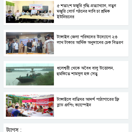
৫ শতাংশ মজুরি বৃদ্ধি প্রত্যাখ্যান, নতুন
মজুরি বোর্ড গঠনের দাবি চা শ্রমিক
ইউনিয়নের
টাঙ্গাইল জেলা পরিষদের উদ্যোগে ২৩
লাখ টাকার আর্থিক অনুদানের চেক বিতরণ
ধলেশ্বরী থেকে অবৈধ বালু উত্তোলন,
হুমকিতে শামসুল হক সেতু
টাঙ্গাইলে বাতিঘর আদর্শ পাঠাগারের ফ্রি
ব্লাড গ্রুপিং ক্যাম্পেইন
ট্যাগস :