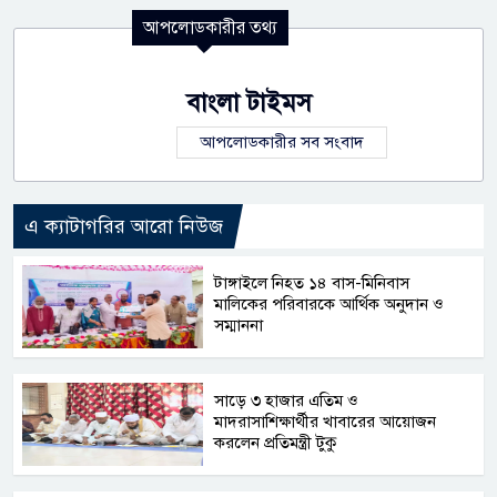
আপলোডকারীর তথ্য
বাংলা টাইমস
আপলোডকারীর সব সংবাদ
এ ক্যাটাগরির আরো নিউজ
টাঙ্গাইলে নিহত ১৪ বাস-মিনিবাস
মালিকের পরিবারকে আর্থিক অনুদান ও
সম্মাননা
সাড়ে ৩ হাজার এতিম ও
মাদরাসাশিক্ষার্থীর খাবারের আয়োজন
করলেন প্রতিমন্ত্রী টুকু