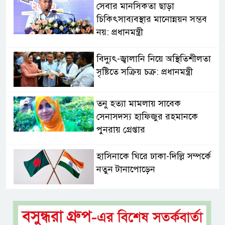
সেবার মানসিকতা ছাড়া
চিকিৎসাব্যবস্থার মানোন্নয়ন সম্ভব
নয়: প্রধানমন্ত্রী
বিদ্যুৎ-জ্বালানি নিয়ে অস্থিতিশীলতা
সৃষ্টিতে সক্রিয় চক্র: প্রধানমন্ত্রী
তনু হত্যা মামলায় সাবেক
সেনাসদস্য হাফিজুর রহমানকে
পুনরায় গ্রেপ্তার
হাসিনাকে ঘিরে ঢাকা-দিল্লি সম্পর্কে
নতুন টানাপোড়েন
মজুদদারির বিরুদ্ধে বিশেষ ক্ষমতা
আইন প্রয়োগের হুঁশিয়ারি আইনমন্ত্রীর