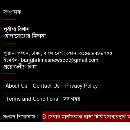
সম্মেলনের সঙ্গে ভারত সরকারের
সম্পৃক্ততা নেই: জয়সোয়াল
সম্পাদক
পূর্বাশা বিশাস
যোগাযোগের ঠিকানা
পুরানা পল্টন, ঢাকা, বাংলাদেশ। ফোন: ০১৯৪৬৭৪৬৭৫৫
ইমেইল- banglatimesnewsbd@gmail.com
প্রয়োজনীয় লিঙ্ক
About Us
Contact Us
Privacy Policy
Terms and Conditions
সব খবর
সংবাদ শিরোনাম ::
সেবার মানসিকতা ছাড়া চিকিৎসাব্যবস্থার মানোন্নয়ন
© স্বত্ব বাংলা-টাইমস ২০২০-২০২৪