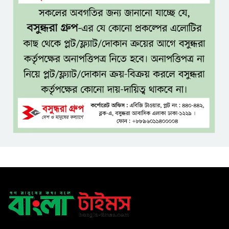
বিশ্বকাপে মেসিকে লক্ষ্য করে
হামলার হুমকি, নিশানায় ছিলেন
রোনাল্ডোও
প্রধানমন্ত্রীর প্রথম চট্টগ্রাম সফর,
উচ্ছ্বসিত নেতাকর্মীরা
জুলাই গণঅভ্যুত্থানের কৃতিত্ব পুরো
জাতির: তথ্যমন্ত্রী
গুরুত্বপূর্ণ ব্যক্তিদের নিয়ে
‘অপপ্রচারের’ নিন্দা পুলিশের, গুজবে
কান না দেওয়ার আহ্বান
শেখ হাসিনার দিল্লির সংবাদ