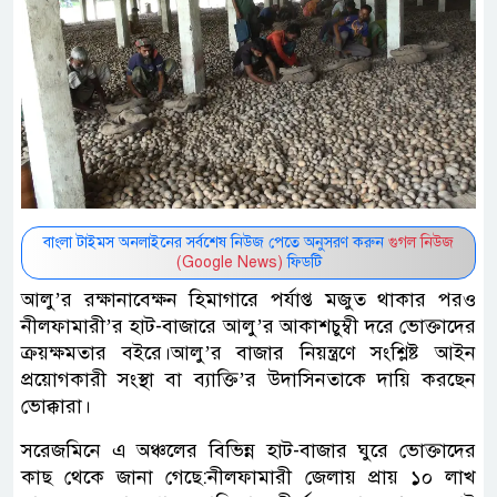
বাংলা টাইমস অনলাইনের সর্বশেষ নিউজ পেতে অনুসরণ করুন
গুগল নিউজ
(Google News)
ফিডটি
আলু’র রক্ষানাবেক্ষন হিমাগারে পর্যাপ্ত মজুত থাকার পরও
নীলফামারী’র হাট-বাজারে আলু’র আকাশচুম্বী দরে ভোক্তাদের
ক্রয়ক্ষমতার বইরে।আলু’র বাজার নিয়ন্ত্রণে সংশ্লিষ্ট আইন
প্রয়োগকারী সংস্থা বা ব্যাক্তি’র উদাসিনতাকে দায়ি করছেন
ভোক্কারা।
সরেজমিনে এ অঞ্চলের বিভিন্ন হাট-বাজার ঘুরে ভোক্তাদের
কাছ থেকে জানা গেছে:নীলফামারী জেলায় প্রায় ১০ লাখ