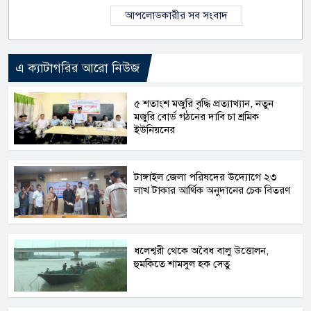
আপলোডকারীর সব সংবাদ
এ ক্যাটাগরির আরো নিউজ
৫ শতাংশ মজুরি বৃদ্ধি প্রত্যাখ্যান, নতুন
মজুরি বোর্ড গঠনের দাবি চা শ্রমিক
ইউনিয়নের
টাঙ্গাইল জেলা পরিষদের উদ্যোগে ২৩
লাখ টাকার আর্থিক অনুদানের চেক বিতরণ
ধলেশ্বরী থেকে অবৈধ বালু উত্তোলন,
হুমকিতে শামসুল হক সেতু