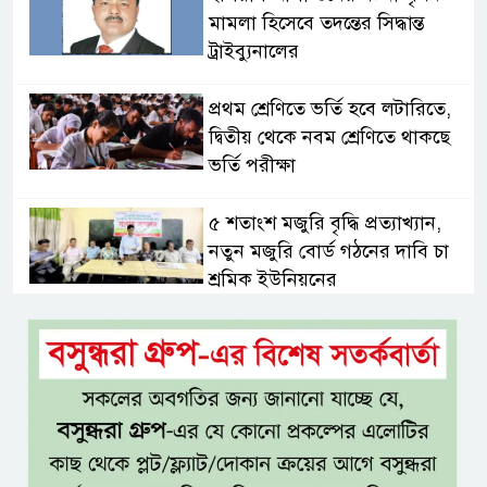
মামলা হিসেবে তদন্তের সিদ্ধান্ত
ট্রাইব্যুনালের
প্রথম শ্রেণিতে ভর্তি হবে লটারিতে,
দ্বিতীয় থেকে নবম শ্রেণিতে থাকছে
ভর্তি পরীক্ষা
৫ শতাংশ মজুরি বৃদ্ধি প্রত্যাখ্যান,
নতুন মজুরি বোর্ড গঠনের দাবি চা
শ্রমিক ইউনিয়নের
টাঙ্গাইল জেলা পরিষদের উদ্যোগে
২৩ লাখ টাকার আর্থিক অনুদানের
চেক বিতরণ
ধলেশ্বরী থেকে অবৈধ বালু উত্তোলন,
হুমকিতে শামসুল হক সেতু