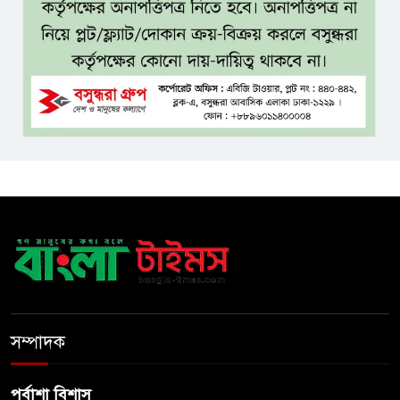
বঙ্গভবনের নতুন বাসিন্দা কি মির্জা
ফখরুল? বিএনপিতে জোর
আলোচনা, সিদ্ধান্ত নেবেন তারেক
রহমান
নদীদূষণ রোধে সমন্বিত ও কঠোর
পদক্ষেপের নির্দেশ প্রধানমন্ত্রীর
বাংলাদেশে এলো থাইল্যান্ডের শীর্ষ
কফি ব্র্যান্ড ‘ক্যাফে আমাজন
ডিজিটাল প্ল্যাটফর্ম কীভাবে বদলে
সম্পাদক
দিচ্ছে রাজনীতি?
পূর্বাশা বিশাস