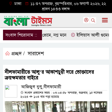
ঢাকা
১১:৩৭ অপরাহ্ন, বৃহস্পতিবার, ০৬ অগাস্ট ২০২৬, ২২
শ্রাবণ ১৪৩৩ বঙ্গাব্দ
সংবাদ শিরোনাম ::
নগ্ন প্রেমে, নগ্ন মনে
ইলিয়াস আলী গুমের ঘটনা পৃ
প্রচ্ছদ /
সারাদেশ
নীলফামারীতে আলু’র আকাশচুম্বী দরে ভোক্তাদের
ক্রয়ক্ষমতার বাইরে
আজিজুল বুলু,নীলফামারী
সংবাদ প্রকাশের সময় : ০৩:০৪:৫৮ অপরাহ্ন, শুক্রবার, ১৫ নভেম্বর
২০২৪
১০৪ বার পড়া হয়েছে