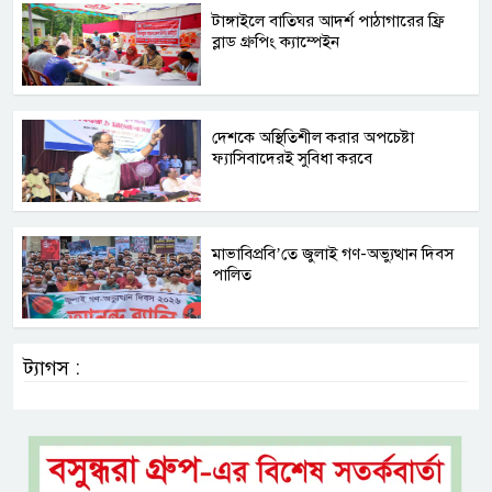
টাঙ্গাইলে বাতিঘর আদর্শ পাঠাগারের ফ্রি
ব্লাড গ্রুপিং ক্যাম্পেইন
দেশকে অস্থিতিশীল করার অপচেষ্টা
ফ্যাসিবাদেরই সুবিধা করবে
মাভাবিপ্রবি’তে জুলাই গণ-অভ্যুত্থান দিবস
পালিত
ট্যাগস :