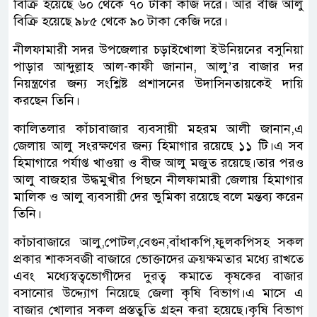
বিক্রি হয়েছে ৬০ থেকে ৭০ টাকা কজি দরে। আর বীজ আলু
বিক্রি হয়েছে ৯৮৫ থেকে ৯০ টাকা কেজি দরে।
নীলফামারী সদর উপজেলার চড়াইখোলা ইউনিয়নের বসুনিয়া
পাড়ার আব্দুল্লাহ আল-কাফী জানান, আলু’র বাজার দর
নিয়ন্ত্রণের জন্য সংশ্লিষ্ট প্রশাসনের উদাসিনতায়কেই দায়ি
করছেন তিনি।
কালিতলার কাঁচাবাজার ব্যবসায়ী মহরম আলী জানান,এ
জেলায় আলু সংরক্ষণের জন্য হিমাগার রয়েছে ১১ টি।এ সব
হিমাগারে পর্যাপ্ত খাওয়া ও বীজ আলু মজুত রয়েছে।তার পরও
আলু বাজহার উদ্ধমুখীর পিছনে নীলফামারী জেলায় হিমাগার
মালিক ও আলু ব্যবসায়ী দের ভুমিকা রয়েছে বলে মন্তব্য করেন
তিনি।
কাঁচাবাজারে আলু,পোটল,বেগুন,বাঁধাকপি,ফুলকপিসহ সকল
প্রকার শাকসবজী বাজারে ভোক্তাদের ক্রয়ক্ষমতার মধ্যে রাখতে
এবং মধ্যেস্বত্বভোগীদের দুরত্ব কমাতে কৃষকের বাজার
বসানোর উদ্দ্যোগ নিয়েছে জেলা কৃষি বিভাগ।এ মাসে এ
বাজার খোলার সকল প্রস্ততুতি গ্রহন করা হয়েছে।কৃষি বিভাগ