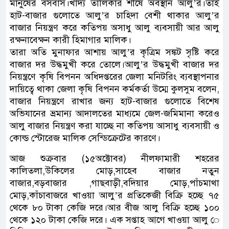
মানুষের বসবাস।খাদ্য তালিকার শীর্ষে অবস্থান আলু’র।তাই
হাট-বাজার গুলোতে আলু’র চাহিদা বেশী থাকার আলু’র
বাজার নিয়ন্ত্রণ করে কতিপয় অসাধু আলু ব্যবসায়ী আর আলু
রক্ষনাবেক্ষন কারী হিমাগার মালিক।
তারা অতি মুনাফার আশায় আলু’র কৃত্রিম সঙ্কট সৃষ্টি করে
বাজার দর উদ্ধমুখী করে তোলে।আলু’র উদ্ধমুখী বাজার দর
নিয়ন্ত্রণে কৃষি বিপনন অধিদপ্তরের জেলা মনিটরিং ব্যবস্থাপনার
দায়িত্বে থাকা জেলা কৃষি বিপনন কর্মকর্তা উম্মে কুলসুম বলেন,
বাজার নিয়ন্ত্রণে রাখার জন্য হাট-বাজার গুলোতে বিশেষ
অভিযানের ভ্রমান্য আদালতের মাধ্যমে জেল-জমিমানা করেও
আলু বাজার নিয়ন্ত্রণ করা যাচ্ছে না কতিপয় আসাধু ব্যবসায়ী ও
কোল্ড স্টোরেজ মালিক সেন্ডিক্রেটের কারণে।
আজ শুক্রবার (১৫অক্টোবর) নীলফামারী শহরের
কালিতলা,উকিলের মোড়,সাহেব বাজার নতুন
বাজার,বড়বাজার ,গাছবাড়ী,বদিয়ার মোড়,পাঁচমাথা
মোড়,কাঁচাবাজরে খাওয়া আলু’র প্রতিকেজী বিক্রি হচ্ছে ৭৫
থেকে ৮০ টাকা কেজি দরে।আর বীজ আলু বিক্রি হচ্ছে ১০০
থেকে ১২০ টাকা কেজি দরে। এক সপ্তাহ আগে খাওয়া আলু ে