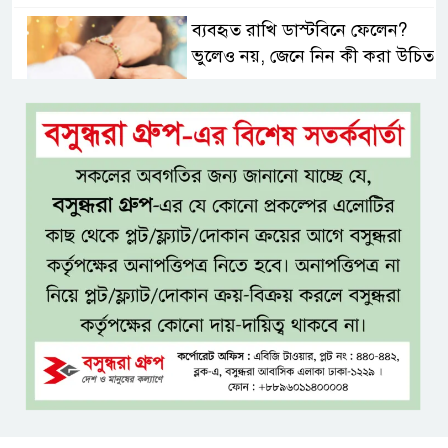
ব্যবহৃত রাখি ডাস্টবিনে ফেলেন?
ভুলেও নয়, জেনে নিন কী করা উচিত
বেসরকারি জ্বালানি তেল আমদানিতে
বিশেষ সুবিধার অভিযোগ ভিত্তিহীন:
জ্বালানি বিভাগ
শেখ হাসিনা চাইলেই কি দেশে
ফিরতে পারবেন?
বসুন্ধরায় অ্যামেচার মার্শাল আর্টের
জমজমাট আসর
‘হাসিনা কার্ড’ ব্যবহার করে ভারতের
সঙ্গে বন্ধুত্বপূর্ণ সম্পর্ক সম্ভব নয়: