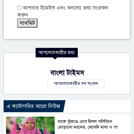
আপনার ইমেইল এবং অন্যান্য তথ্য সংরক্ষন
করুন
আপলোডকারীর তথ্য
বাংলা টাইমস
আপলোডকারীর সব সংবাদ
এ ক্যাটাগরির আরো নিউজ
মাকে খুঁজতে এসে মিলল পলিথিনে
মোড়ানো মরদেহ, মেলেনি মাথা ও পা