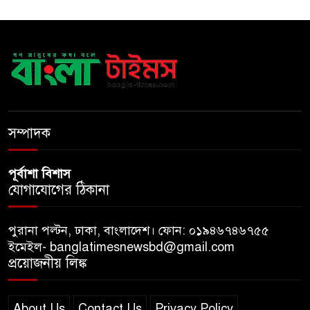
স্বরাষ্ট্রমন্ত্রী
সব বাধা পেরিয়ে বাস্তবতার নিরিখে
দেশকে এগিয়ে নিতে হবে: প্রধানমন্ত্রী
নীরবে এতিম শিশুদের পাশে সায়েম
সোবহান আনভীর
সম্পাদক
পূর্বাশা বিশাস
যোগাযোগের ঠিকানা
পুরানা পল্টন, ঢাকা, বাংলাদেশ। ফোন: ০১৯৪৬৭৪৬৭৫৫
ইমেইল- banglatimesnewsbd@gmail.com
প্রয়োজনীয় লিঙ্ক
About Us
Contact Us
Privacy Policy