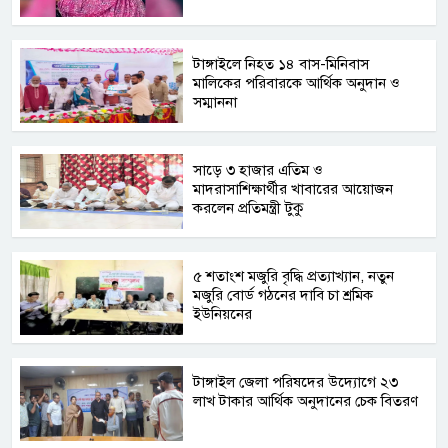
টাঙ্গাইলে নিহত ১৪ বাস-মিনিবাস
মালিকের পরিবারকে আর্থিক অনুদান ও
সম্মাননা
সাড়ে ৩ হাজার এতিম ও
মাদরাসাশিক্ষার্থীর খাবারের আয়োজন
করলেন প্রতিমন্ত্রী টুকু
৫ শতাংশ মজুরি বৃদ্ধি প্রত্যাখ্যান, নতুন
মজুরি বোর্ড গঠনের দাবি চা শ্রমিক
ইউনিয়নের
টাঙ্গাইল জেলা পরিষদের উদ্যোগে ২৩
লাখ টাকার আর্থিক অনুদানের চেক বিতরণ