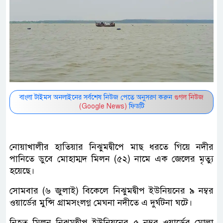
বাংলা টাইমস অনলাইনের সর্বশেষ নিউজ পেতে অনুসরণ করুন
গুগল নিউজ
(Google News)
ফিডটি
নোয়াখালীর হাতিয়ার নিঝুমদ্বীপে মাছ ধরতে গিয়ে নদীর
পানিতে ডুবে মোহাম্মদ মিলন (৫২) নামে এক জেলের মৃত্যু
হয়েছে।
সোমবার (৬ জুলাই) বিকেলে নিঝুমদ্বীপ ইউনিয়নের ৯ নম্বর
ওয়ার্ডের মুন্সি গ্রামসংলগ্ন মেঘনা নদীতে এ দুর্ঘটনা ঘটে।
নিহত মিলন নিঝুমদ্বীপ ইউনিয়নের ৫ নম্বর ওয়ার্ডের মোল্লা