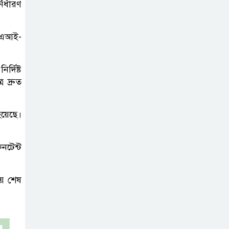
খাবারের আয়োজন করলেন প্রতিমন্ত্রী
র্ধারণ
টুকু
ে এআই-
অপ-সাংবাদিকতা
পরিহার করে
র্দিষ্ট
দায়িত্বশীল ভূমিকা
 দ্রুত
রাখতে হবে
য়েছে।
ঢাবি নিয়ে মন্তব্য:
ব্যারিস্টার ফুয়াদের
কাছে শত কোটি
নটেন্ট
টাকা ক্ষতিপূরণ দাবি
য় শেষ
ধ্বংসস্তূপের ওপরই
বারবার ক্ষমতায়
আসে বিএনপি: