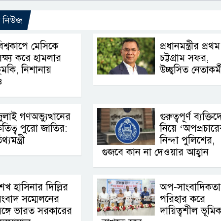
ো নিউজ
িশ্বকাপে মেসিকে
প্রধানমন্ত্রীর প্রথম
ক্ষ্য করে হামলার
চট্টগ্রাম সফর,
ুমকি, নিশানায়
উচ্ছ্বসিত নেতাকর্ম
ও
ুলাই গণঅভ্যুত্থানের
গুরুত্বপূর্ণ ব্যক্তি
ৃতিত্ব পুরো জাতির:
নিয়ে ‘অপপ্রচারে
থ্যমন্ত্রী
নিন্দা পুলিশের,
গুজবে কান না দেওয়ার আহ্বান
েখ হাসিনার দিল্লির
অপ-সাংবাদিকতা
ংবাদ সম্মেলনের
পরিহার করে
ঙ্গে ভারত সরকারের
দায়িত্বশীল ভূমিক