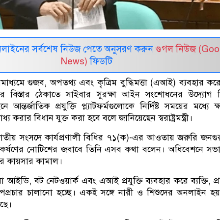
নলাইনের সর্বশেষ নিউজ পেতে অনুসরণ করুন
গুগল নিউজ (Goo
News)
ফিডটি
ধ্যমে গুজব, অপতথ্য এবং কৃত্রিম বুদ্ধিমত্তা (এআই) ব্যবহার কর
ন্টের বিস্তার ঠেকাতে সাইবার সুরক্ষা আইন সংশোধনের উদ্যোগ ন
্তর্জাতিক প্রযুক্তি প্ল্যাটফর্মগুলোকে নির্দিষ্ট সময়ের মধ্যে ক
য করার বিধান যুক্ত করা হবে বলে জানিয়েছেন স্বরাষ্ট্রমন্ত্রী।
ীয় সংসদে কার্যপ্রণালী বিধির ৭১(ক)-এর আওতায় জরুরি জনগুরুত্
র্ষণের নোটিশের জবাবে তিনি এসব কথা বলেন। অধিবেশনে সভাপ
ার কায়সার কামাল।
ন, ভুয়া আইডি, বট নেটওয়ার্ক এবং এআই প্রযুক্তি ব্যবহার করে ব্যক্তি, প্র
ধে অপপ্রচার চালানো হচ্ছে। একই সঙ্গে নারী ও শিশুদের অনলাইন হয
়ছে।