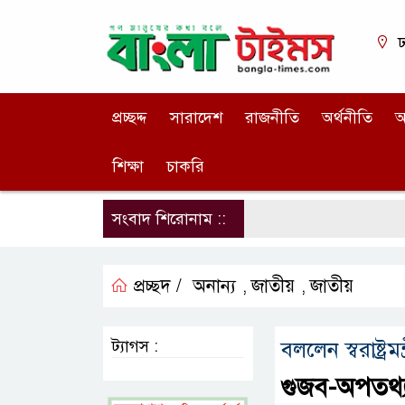
ঢ
প্রচ্ছদ্দ
সারাদেশ
রাজনীতি
অর্থনীতি
আ
শিক্ষা
চাকরি
সংবাদ শিরোনাম ::
প্রচ্ছদ /
অনান্য
জাতীয়
জাতীয়
,
,
ট্যাগস :
বললেন স্বরাষ্ট্রমন্ত
গুজব-অপতথ্য