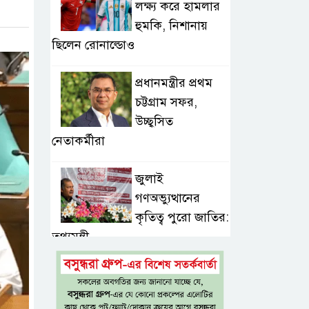
লক্ষ্য করে হামলার
হুমকি, নিশানায়
ছিলেন রোনাল্ডোও
প্রধানমন্ত্রীর প্রথম
চট্টগ্রাম সফর,
উচ্ছ্বসিত
নেতাকর্মীরা
জুলাই
গণঅভ্যুত্থানের
কৃতিত্ব পুরো জাতির:
তথ্যমন্ত্রী
গুরুত্বপূর্ণ ব্যক্তিদের
নিয়ে ‘অপপ্রচারের’