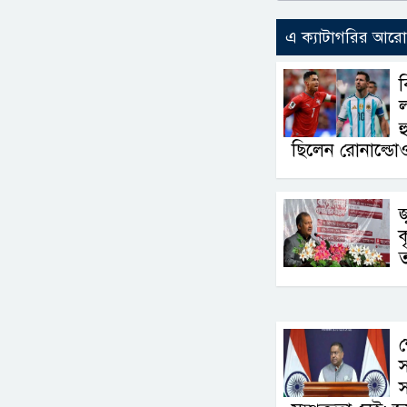
এ ক্যাটাগরির আর
ব
ল
হ
ছিলেন রোনাল্ডো
জ
ক
ত
শ
স
স