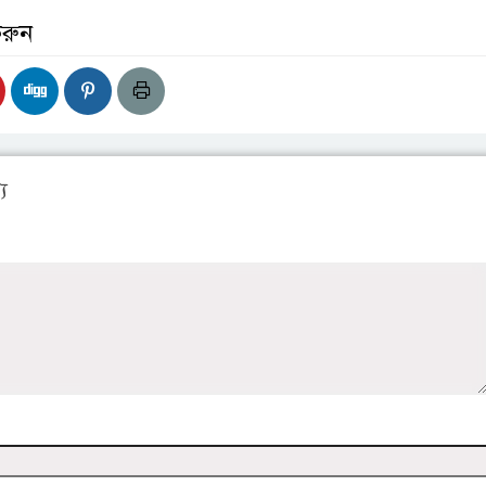
করুন
য