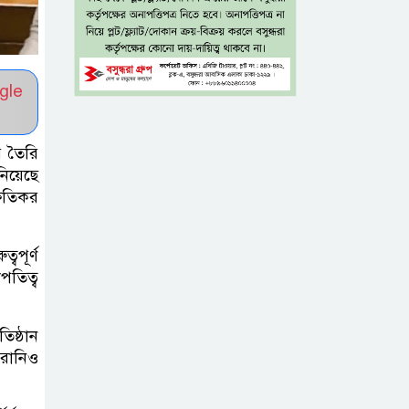
নিন্দা পুলিশের,
গুজবে কান না দেওয়ার আহ্বান
শেখ হাসিনার দিল্লির
gle
সংবাদ সম্মেলনের
সঙ্গে ভারত
ে তৈরি
সরকারের সম্পৃক্ততা নেই: জয়সোয়াল
িয়েছে
্ষতিকর
টাঙ্গাইলে নিহত ১৪
বাস-মিনিবাস
বপূর্ণ
মালিকের
তিত্ব
পরিবারকে আর্থিক অনুদান ও সম্মাননা
সাড়ে ৩ হাজার
তিষ্ঠান
়রানিও
এতিম ও
মাদরাসাশিক্ষার্থীর