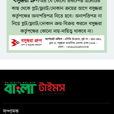
ধলেশ্বরী থেকে অবৈধ বালু উত্তোলন,
হুমকিতে শামসুল হক সেতু
বঙ্গভবনের নতুন বাসিন্দা কি মির্জা
ফখরুল? বিএনপিতে জোর
আলোচনা, সিদ্ধান্ত নেবেন তারেক
রহমান
নদীদূষণ রোধে সমন্বিত ও কঠোর
পদক্ষেপের নির্দেশ প্রধানমন্ত্রীর
বাংলাদেশে এলো থাইল্যান্ডের শীর্ষ
কফি ব্র্যান্ড ‘ক্যাফে আমাজন
ডিজিটাল প্ল্যাটফর্ম কীভাবে বদলে
সম্পাদক
দিচ্ছে রাজনীতি?