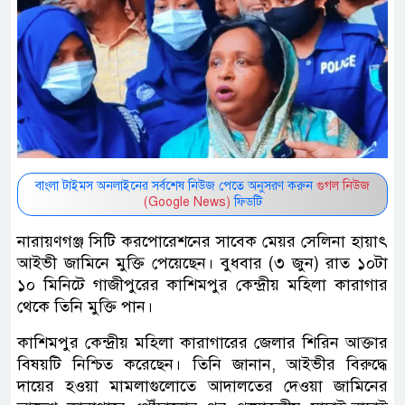
বাংলা টাইমস অনলাইনের সর্বশেষ নিউজ পেতে অনুসরণ করুন
গুগল নিউজ
(Google News)
ফিডটি
নারায়ণগঞ্জ সিটি করপোরেশনের সাবেক মেয়র সেলিনা হায়াৎ
আইভী জামিনে মুক্তি পেয়েছেন। বুধবার (৩ জুন) রাত ১০টা
১০ মিনিটে গাজীপুরের কাশিমপুর কেন্দ্রীয় মহিলা কারাগার
থেকে তিনি মুক্তি পান।
কাশিমপুর কেন্দ্রীয় মহিলা কারাগারের জেলার শিরিন আক্তার
বিষয়টি নিশ্চিত করেছেন। তিনি জানান, আইভীর বিরুদ্ধে
দায়ের হওয়া মামলাগুলোতে আদালতের দেওয়া জামিনের