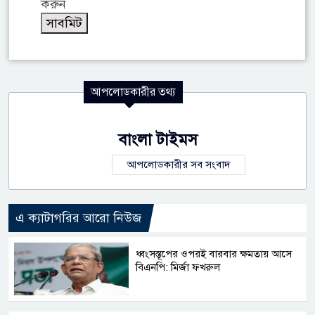
করুন
আপলোডকারীর তথ্য
বাংলা টাইমস
আপলোডকারীর সব সংবাদ
এ ক্যাটাগরির আরো নিউজ
ধ্বংসস্তূপের ওপরই বারবার ক্ষমতায় আসে
বিএনপি: মির্জা ফখরুল