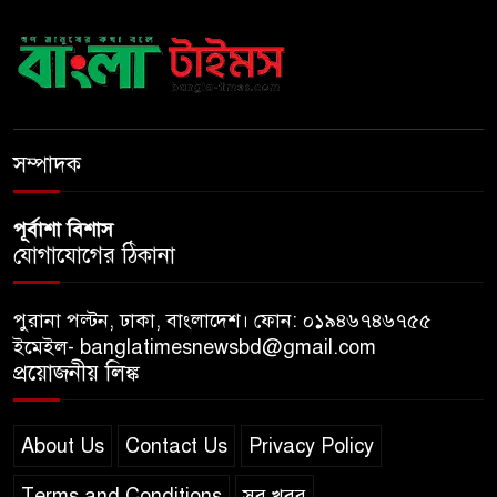
২৩ লাখ টাকার আর্থিক অনুদানের
চেক বিতরণ
ধলেশ্বরী থেকে অবৈধ বালু উত্তোলন,
হুমকিতে শামসুল হক সেতু
সম্পাদক
পূর্বাশা বিশাস
যোগাযোগের ঠিকানা
পুরানা পল্টন, ঢাকা, বাংলাদেশ। ফোন: ০১৯৪৬৭৪৬৭৫৫
ইমেইল- banglatimesnewsbd@gmail.com
প্রয়োজনীয় লিঙ্ক
About Us
Contact Us
Privacy Policy
Terms and Conditions
সব খবর