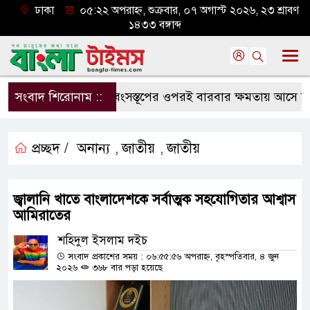
ঢাকা
০৫:২২ অপরাহ্ন, শুক্রবার, ০৭ অগাস্ট ২০২৬, ২৩ শ্রাবণ
১৪৩৩ বঙ্গাব্দ
সংবাদ শিরোনাম ::
ধ্বংসস্তূপের ওপরই বারবার ক্ষমতায় আসে বিএনপি
প্রচ্ছদ /
অনান্য
জাতীয়
জাতীয়
,
,
জ্বালানি খাতে বাংলাদেশকে সর্বাত্মক সহযোগিতার আশ্বাস
আমিরাতের
শহিদুল ইসলাম দইচ
সংবাদ প্রকাশের সময় : ০৬:৫৫:৫৬ অপরাহ্ন, বৃহস্পতিবার, ৪ জুন
২০২৬
৩৬৮ বার পড়া হয়েছে