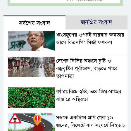
জনপ্রিয় সংবাদ
সর্বশেষ সংবাদ
ধ্বংসস্তূপের ওপরই বারবার ক্ষমতায়
আসে বিএনপি: মির্জা ফখরুল
দেশের বিভিন্ন অঞ্চলে বৃষ্টি ও
বজ্রবৃষ্টির পূর্বাভাস, বাড়তে পারে
তাপমাত্রা
কাঁচামরিচে স্বস্তি, তবে ডিম-মাছের
বাজারে অস্থিরতা
সড়কে একদিনে প্রাণ গেল ১৬
জনের, সিলেটে বাস সংঘর্ষে নিহত ৮