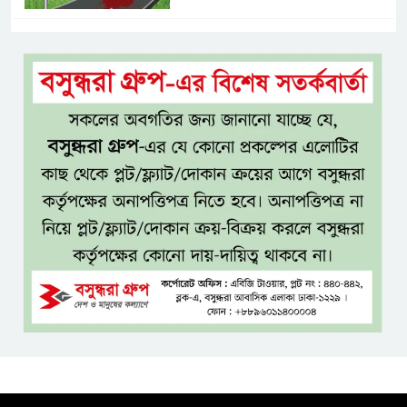
নগ্ন প্রেমে, নগ্ন মনে
ইলিয়াস আলী গুমের ঘটনা পৃথক
মামলা হিসেবে তদন্তের সিদ্ধান্ত
ট্রাইব্যুনালের
প্রথম শ্রেণিতে ভর্তি হবে লটারিতে,
দ্বিতীয় থেকে নবম শ্রেণিতে থাকছে
ভর্তি পরীক্ষা
৫ শতাংশ মজুরি বৃদ্ধি প্রত্যাখ্যান,
নতুন মজুরি বোর্ড গঠনের দাবি চা
শ্রমিক ইউনিয়নের
টাঙ্গাইল জেলা পরিষদের উদ্যোগে