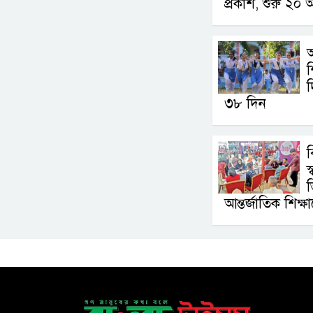
প্রকাশ, শুরু ২০ 
আ
শ
দ
৩৮ দিন
ব
স
আন্তর্জাতিক শিক্ষ