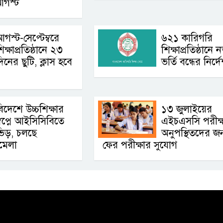
আগস্ট
গস্ট-সেপ্টেম্বরে
৬২১ কারিগরি
িক্ষাপ্রতিষ্ঠানে ২৩
শিক্ষাপ্রতিষ্ঠানে 
িনের ছুটি, ক্লাস হবে
ভর্তি বন্ধের নির্দ
িদেশে উচ্চশিক্ষার
১৩ জুলাইয়ের
্বপ্নে আইসিসিবিতে
এইচএসসি পরীক্
ভিড়, চলছে
অনুপস্থিতদের জন
ামেলা
ফের পরীক্ষার সুযোগ