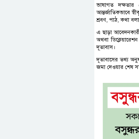
ভাষাগত দক্ষতার 
আন্তর্জাতিকভাবে স্বী
শ্রবণ, পাঠ, কথা বল
এ ছাড়া আবেদনকার
অথবা ডিক্লেয়ারেশ
দূতাবাস।
দূতাবাসের তথ্য অনুযা
জমা দেওয়ার শেষ স