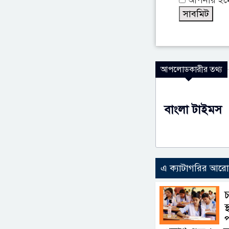
আপলোডকারীর তথ্য
বাংলা টাইমস
এ ক্যাটাগরির আর
চ
স
প