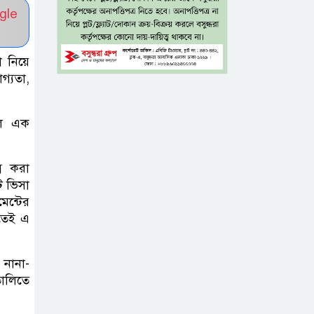
ফ্রি ব্লাড গ্রুপিং
gle
ক্যাম্পেইন
 নিয়ে
বাংলাদেশে চালু
গ্যতা,
হচ্ছে বিশ্বখ্যাত থাই
কফি চেইন ‘ক্যাফে
আমাজন’
বাল এক
আ ‘লীগের
্ন করা
রাজনৈতিক মৃত্যু
ট ভিসা
হয়েছে ঢাকায়,
েন্টের
াতেই এ
দাফন হয়েছে দিল্লিতে: স্বরাষ্ট্রমন্ত্রী
ভারত সম্ভবত আর
 নানা-
শেখ হাসিনাকে
ালিতে
রাখতে চায় না