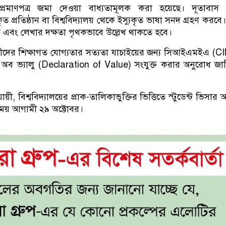
প্রমাণপত্র জমা দেওয়া বাধ্যতামূলক করা হয়েছে। দূতাবাস
কৃত প্রতিষ্ঠান বা বিশ্ববিদ্যালয় থেকে ইস্যুকৃত ভাষা সনদ গ্রহণ করব
া এবং লেখার দক্ষতা পৃথকভাবে উল্লেখ থাকতে হবে।
ীদের শিক্ষাগত যোগ্যতার সত্যতা যাচাইয়ের জন্য সিআইএমইএ (
ন অব ভ্যালু (Declaration of Value) সংযুক্ত করার অনুরোধ জান
য়ী, বিশ্ববিদ্যালয়ের প্রাক-তালিকাভুক্তির ভিত্তিতে স্টুডেন্ট ভিসা
ময় আগামী ২৯ অক্টোবর।