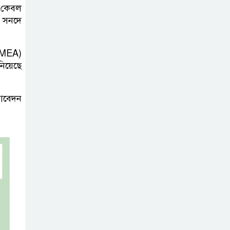
 কেবল
বাংলাদেশ আর
ে। সনদে
কখনো ‘ক্লায়েন্ট
স্টেট’ হবে না:
CIMEA)
পররাষ্ট্রমন্ত্রী
িয়েছে
দেশকে অস্থিতিশীল
র আবেদন
করার অপচেষ্টা
ফ্যাসিবাদেরই সুবিধা
করবে
​ম্যানুফ্যাকচারিং ও
ডিজিটাল
অর্থনীতিতে ভর করে
৫ ট্রিলিয়ন ডলারের পথে ভারত