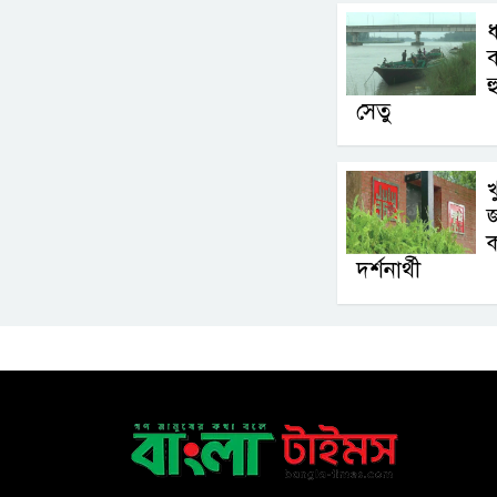
ধ
ব
হ
সেতু
খ
জ
দর্শনার্থী