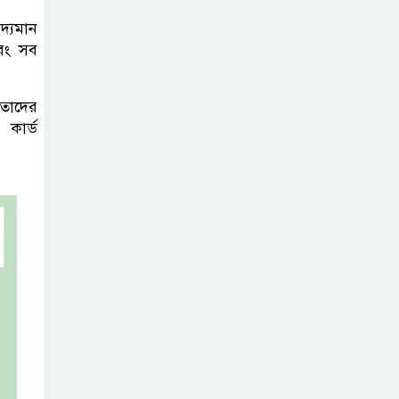
অবৈধ বালু
দ্যমান
উত্তোলন, হুমকিতে
এবং সব
শামসুল হক সেতু
বঙ্গভবনের নতুন
 তাদের
 কার্ড
বাসিন্দা কি মির্জা
ফখরুল? বিএনপিতে
জোর আলোচনা, সিদ্ধান্ত নেবেন তারেক
রহমান
নদীদূষণ রোধে
সমন্বিত ও কঠোর
পদক্ষেপের নির্দেশ
প্রধানমন্ত্রীর