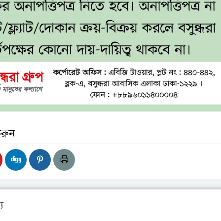
করুন
য