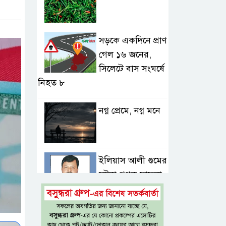
সড়কে একদিনে প্রাণ
গেল ১৬ জনের,
সিলেটে বাস সংঘর্ষে
নিহত ৮
নগ্ন প্রেমে, নগ্ন মনে
ইলিয়াস আলী গুমের
ঘটনা পৃথক মামলা
হিসেবে তদন্তের
সিদ্ধান্ত ট্রাইব্যুনালের