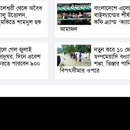
লেশ্বরী থেকে অবৈধ
বাংলাদেশে এল
ালু উত্তোলন,
থাইল্যান্ডের শীর্ষ
ুমকিতে শামসুল হক
কফি ব্র্যান্ড ‘ক্যা
আমাজন
ুলে গেল জুলাই
নতুন করে ১০ জে
াদুঘর, দিনে প্রবেশ
স্বল্পমেয়াদি বন্য
করতে পারবেন ৯০০
শঙ্কা, তিস্তার পান
বিপৎসীমার ওপরে