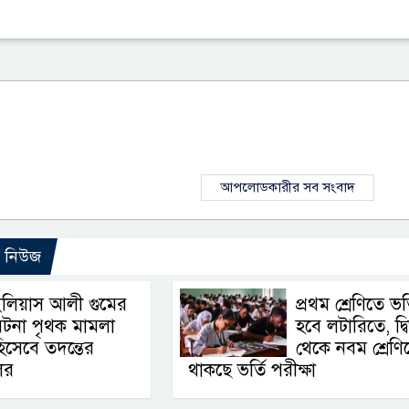
আপলোডকারীর সব সংবাদ
ো নিউজ
লিয়াস আলী গুমের
প্রথম শ্রেণিতে ভর্
টনা পৃথক মামলা
হবে লটারিতে, দ্বি
িসেবে তদন্তের
থেকে নবম শ্রেণি
লের
থাকছে ভর্তি পরীক্ষা