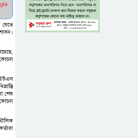
প্রথম শ্রেণিতে ভর্তি
gle
হবে লটারিতে,
দ্বিতীয় থেকে নবম
রে যেতে
শ্রেণিতে থাকছে ভর্তি পরীক্ষা
রশাসন।
৫ শতাংশ মজুরি
িয়েছে,
বৃদ্ধি প্রত্যাখ্যান,
র কোনো
নতুন মজুরি বোর্ড
গঠনের দাবি চা শ্রমিক ইউনিয়নের
 ইউএস
রান্তি
টাঙ্গাইল জেলা
়া শেষ
পরিষদের উদ্যোগে
ষ কোনো
২৩ লাখ টাকার
আর্থিক অনুদানের চেক বিতরণ
মৌলিক
র্তারা
ধলেশ্বরী থেকে