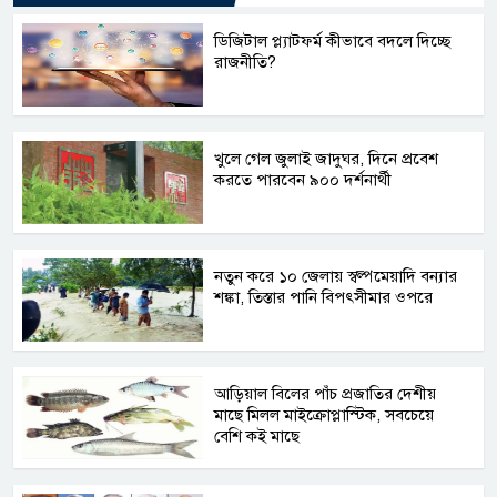
ডিজিটাল প্ল্যাটফর্ম কীভাবে বদলে দিচ্ছে
রাজনীতি?
খুলে গেল জুলাই জাদুঘর, দিনে প্রবেশ
করতে পারবেন ৯০০ দর্শনার্থী
নতুন করে ১০ জেলায় স্বল্পমেয়াদি বন্যার
শঙ্কা, তিস্তার পানি বিপৎসীমার ওপরে
আড়িয়াল বিলের পাঁচ প্রজাতির দেশীয়
মাছে মিলল মাইক্রোপ্লাস্টিক, সবচেয়ে
বেশি কই মাছে