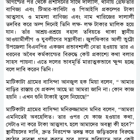
আগস্টের পর থেকে প্রশাসনের সাথে দালালি, থানায় গ্রেফতার
বাণিজ্য এবং টিআর-কাবিটা ও পিআইসি প্রকল্পের টাকা
আত্মসাৎ ও মামলা বাণিজ্য এবং নাম খারিজের দালালী
তদবির করে অল্প দিনেই তিনি লক্ষ- লক্ষ টাকার মালিক হয়ে
যান। তাঁর আশ্রয়-প্রশ্রয়ে বহাল তবিয়তে থাকা স্থানীয়
আওয়ামীলীগ ও যুবলীগের সন্ত্রাসীরা। জুলফিকার আলী ভুট্টো
উপজেলা বিএনপির একজন প্রভাবশালী নেতা হওয়ায় তার এ
ধরনের অবৈধ কর্মকান্ডের বিরুদ্ধে কেউ প্রকাশ্যে কথা বলার
সাহস পায়না। এতে দলের ভাবমূর্তি মারাত্মকভাবে ক্ষুণ্ন হচ্ছে
বলে দাবি করেন তিনি।
মাটিকাটা গ্রামের বাসিন্দা আনজুল হক মিয়া বলেন, “ আমার
বাড়ির রাস্তায় যে প্রকল্প আছে তা আমরা জানি না। কোন কাজ
হয়নি । এখন শুনি টাকাই তুলে নিয়েছে!”
মাটিকাটা গ্রামের বাসিন্দা মনিরুজ্জামান মনির বলেন, “আমরা
এমনিতেই অবহেলিত। তার ওপর যে কাজ হওয়ার কথা,
সেটাও না করে টাকা আত্মসাৎ হলে আমাদের অবস্থা কী হবে?”
স্থানীয়দের দাবি, দ্রুত নিরপেক্ষ তদন্ত করে জড়িতদের বিরুদ্ধে
কঠোর ব্যবস্থা গ্রহণ করতে হবে, যাতে ভবিষ্যতে আর কেউ