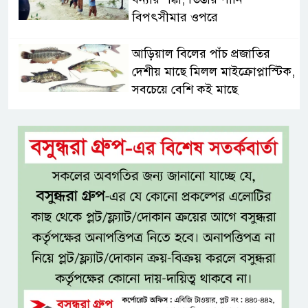
বিপৎসীমার ওপরে
আড়িয়াল বিলের পাঁচ প্রজাতির
দেশীয় মাছে মিলল মাইক্রোপ্লাস্টিক,
সবচেয়ে বেশি কই মাছে
সিলেটের সাবেক মন্ত্রী-এমপিদের
কেউ আত্মগোপনে, কেউ বিদেশে
দিল্লিতে শেখ হাসিনার সংবাদমাধ্যমে
বক্তব্যে তীব্র ক্ষোভ বাংলাদেশের
জামিনে থাকা অবস্থায় নির্বাচনী জয়,
রুখসার আহমেদকে ঘিরে বিতর্ক