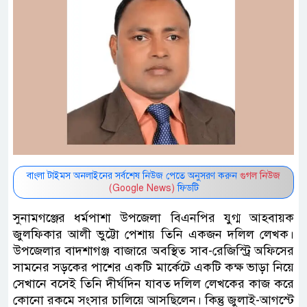
বাংলা টাইমস অনলাইনের সর্বশেষ নিউজ পেতে অনুসরণ করুন
গুগল নিউজ
(Google News)
ফিডটি
সুনামগঞ্জের ধর্মপাশা উপজেলা বিএনপির যুগ্ম আহবায়ক
জুলফিকার আলী ভুট্টো পেশায় তিনি একজন দলিল লেখক।
উপজেলার বাদশাগঞ্জ বাজারে অবস্থিত সাব-রেজিস্ট্রি অফিসের
সামনের সড়কের পাশের একটি মার্কেটে একটি কক্ষ ভাড়া নিয়ে
সেখানে বসেই তিনি দীর্ঘদিন যাবত দলিল লেখকের কাজ করে
কোনো রকমে সংসার চালিয়ে আসছিলেন। কিন্তু জুলাই-আগস্টে