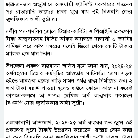
ছাত্র-জনতার অভ্যুথানে আওয়ামী ফ্যাসিস্ট সরকারের পতনের
পর রাতারাতি ভাগ্যের চাকা ঘুরে যায় ওই বিএনপি নেতা
জুলফিকার আলী ভুট্টোর।
দলীয় পদ-পদবির জোরে টিআর-কাবিটা ও পিআইসি প্রকল্পের
টাকা আত্মসাতসহ বিভিন্ন অফিস অদালতে দালালী ও তদবির
বাণিজ্য করে অল্প সময়ের মধ্যেই জিরো থেকে কোটি টাকার
মালিক হয়ে যান তিনি।
উপজেলা প্রকল্প বাস্তবায়ন অফিস সূত্রে জানা যায়, ২০২৪-২৫
অর্থবছরের টিআর কর্মসূচির আওতায় মাটিকাটা জেলা সড়ক
হইতে আনজুল হকের বাড়ি সামন পর্যন্ত রাস্তা নির্মাণের জন্য ২
লাখ টাকা বরাদ্দ পাওয়া হলেও বাস্তবে কোনো কাজ না করেই
কাগজে-কলমে তা সম্পন্ন দেখিয়ে অর্থ আত্মসাৎ করেছেন
বিএনপি নেতা জুলফিকার আলী ভুট্টো।
এলাকাবাসী অভিযোগ, ২০২৪-২৫ অর্থ বছরের গত জুনে ওই
প্রকল্পের পুরো টাকাই উত্তোলন করেছেন। রাস্তায় কোন কাজ
না করে বিএনপি নেতা জুলফিকার আলী ভুট্টো সাকল্য টাকা