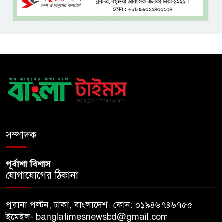
টাঙ্গাইলে বাতিঘর আদর্শ পাঠাগারের
ফ্রি ব্লাড গ্রুপিং ক্যাম্পেইন
বাংলাদেশে চালু হচ্ছে বিশ্বখ্যাত থাই
কফি চেইন ‘ক্যাফে আমাজন’
আ ‘লীগের রাজনৈতিক মৃত্যু হয়েছে
ঢাকায়, দাফন হয়েছে দিল্লিতে:
স্বরাষ্ট্রমন্ত্রী
সম্পাদক
পূর্বাশা বিশাস
যোগাযোগের ঠিকানা
পুরানা পল্টন, ঢাকা, বাংলাদেশ। ফোন: ০১৯৪৬৭৪৬৭৫৫
ইমেইল- banglatimesnewsbd@gmail.com