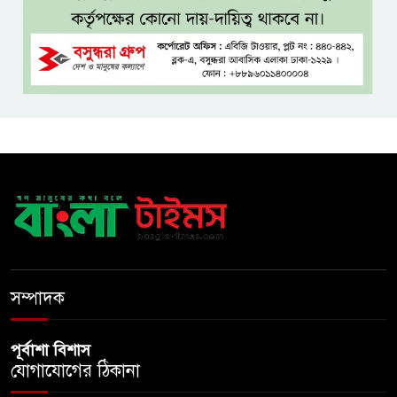
বঙ্গভবনের নতুন বাসিন্দা কি মির্জা
ফখরুল? বিএনপিতে জোর
আলোচনা, সিদ্ধান্ত নেবেন তারেক
রহমান
নদীদূষণ রোধে সমন্বিত ও কঠোর
পদক্ষেপের নির্দেশ প্রধানমন্ত্রীর
বাংলাদেশে এলো থাইল্যান্ডের শীর্ষ
কফি ব্র্যান্ড ‘ক্যাফে আমাজন
ডিজিটাল প্ল্যাটফর্ম কীভাবে বদলে
সম্পাদক
দিচ্ছে রাজনীতি?
পূর্বাশা বিশাস
যোগাযোগের ঠিকানা