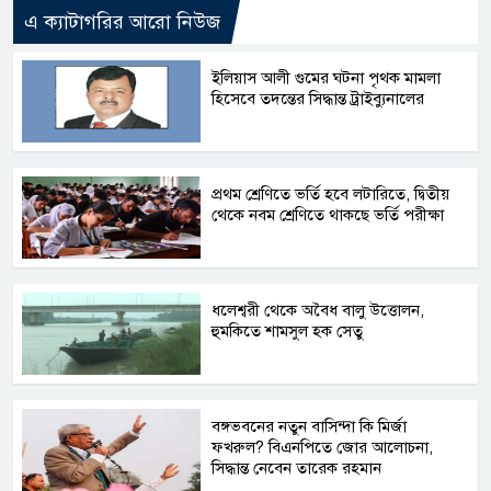
এ ক্যাটাগরির আরো নিউজ
ইলিয়াস আলী গুমের ঘটনা পৃথক মামলা
হিসেবে তদন্তের সিদ্ধান্ত ট্রাইব্যুনালের
প্রথম শ্রেণিতে ভর্তি হবে লটারিতে, দ্বিতীয়
থেকে নবম শ্রেণিতে থাকছে ভর্তি পরীক্ষা
ধলেশ্বরী থেকে অবৈধ বালু উত্তোলন,
হুমকিতে শামসুল হক সেতু
বঙ্গভবনের নতুন বাসিন্দা কি মির্জা
ফখরুল? বিএনপিতে জোর আলোচনা,
সিদ্ধান্ত নেবেন তারেক রহমান