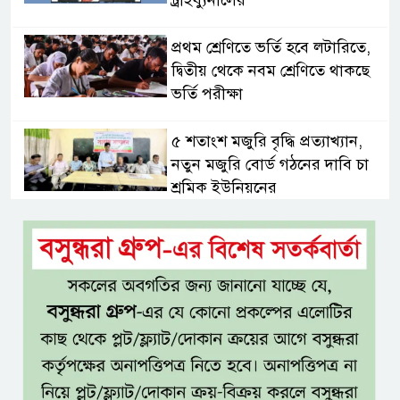
প্রথম শ্রেণিতে ভর্তি হবে লটারিতে,
দ্বিতীয় থেকে নবম শ্রেণিতে থাকছে
ভর্তি পরীক্ষা
৫ শতাংশ মজুরি বৃদ্ধি প্রত্যাখ্যান,
নতুন মজুরি বোর্ড গঠনের দাবি চা
শ্রমিক ইউনিয়নের
টাঙ্গাইল জেলা পরিষদের উদ্যোগে
২৩ লাখ টাকার আর্থিক অনুদানের
চেক বিতরণ
ধলেশ্বরী থেকে অবৈধ বালু উত্তোলন,
হুমকিতে শামসুল হক সেতু