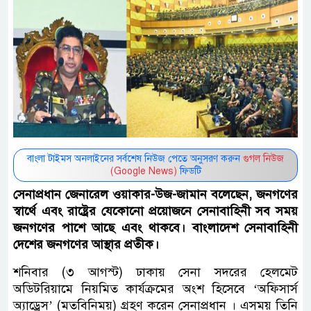
বাংলা টাইমস অনলাইনের সর্বশেষ নিউজ পেতে অনুসরণ করুন
গুগল নিউজ
(Google News)
ফিডটি
সেনাপ্রধান জেনারেল ওয়াকার-উজ-জামান বলেছেন, জনগণের
স্বার্থে এবং রাষ্ট্রের যেকোনো প্রয়োজনে সেনাবাহিনী সব সময়
জনগণের পাশে আছে এবং থাকবে। বাংলাদেশ সেনাবাহিনী
দেশের জনগণের আস্থার প্রতীক।
শনিবার (৩ আগস্ট) ঢাকায় সেনা সদরের হেলমেট
অডিটরিয়ামে নিয়মিত কার্যক্রমের অংশ হিসেবে ‘অফিসার্স
অ্যাড্রেস’ (মতবিনিময়) গ্রহণ করেন সেনাপ্রধান । এসময় তিনি