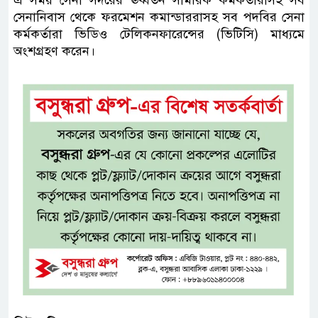
এ সময় সেনা সদরের ঊর্ধ্বতন সামরিক কর্মকর্তারাসহ সব
সেনানিবাস থেকে ফরমেশন কমান্ডাররাসহ সব পদবির সেনা
কর্মকর্তারা ভিডিও টেলিকনফারেন্সের (ভিটিসি) মাধ্যমে
অংশগ্রহণ করেন।