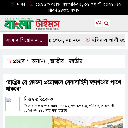
ঢাকা
১১:৪১ অপরাহ্ন, বৃহস্পতিবার, ০৬ অগাস্ট ২০২৬, ২২
শ্রাবণ ১৪৩৩ বঙ্গাব্দ
সংবাদ শিরোনাম ::
নগ্ন প্রেমে, নগ্ন মনে
ইলিয়াস আলী গুমের ঘটনা 
প্রচ্ছদ /
অনান্য
জাতীয়
জাতীয়
,
,
‘রাষ্ট্রের যে কোনো প্রয়োজনে সেনাবাহিনী জনগণের পাশে
থাকবে’
নিজস্ব প্রতিবেদক
সংবাদ প্রকাশের সময় : ১১:৫২:০৫ অপরাহ্ন, শনিবার, ৩ অগাস্ট
২০২৪
১৯০ বার পড়া হয়েছে