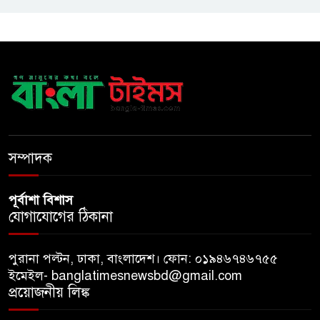
নদীদূষণ রোধে সমন্বিত ও কঠোর
পদক্ষেপের নির্দেশ প্রধানমন্ত্রীর
বাংলাদেশে এলো থাইল্যান্ডের শীর্ষ
কফি ব্র্যান্ড ‘ক্যাফে আমাজন
ডিজিটাল প্ল্যাটফর্ম কীভাবে বদলে
সম্পাদক
দিচ্ছে রাজনীতি?
পূর্বাশা বিশাস
যোগাযোগের ঠিকানা
পুরানা পল্টন, ঢাকা, বাংলাদেশ। ফোন: ০১৯৪৬৭৪৬৭৫৫
ইমেইল- banglatimesnewsbd@gmail.com
প্রয়োজনীয় লিঙ্ক