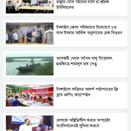
মজুরি বোর্ড গঠনের দাবি চা শ্রমিক
ইউনিয়নের
টাঙ্গাইল জেলা পরিষদের উদ্যোগে ২৩
লাখ টাকার আর্থিক অনুদানের চেক বিতরণ
ধলেশ্বরী থেকে অবৈধ বালু উত্তোলন,
হুমকিতে শামসুল হক সেতু
টাঙ্গাইলে বাতিঘর আদর্শ পাঠাগারের ফ্রি
ব্লাড গ্রুপিং ক্যাম্পেইন
দেশকে অস্থিতিশীল করার অপচেষ্টা
ফ্যাসিবাদেরই সুবিধা করবে