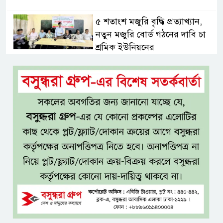
৫ শতাংশ মজুরি বৃদ্ধি প্রত্যাখ্যান,
নতুন মজুরি বোর্ড গঠনের দাবি চা
শ্রমিক ইউনিয়নের
টাঙ্গাইল জেলা পরিষদের উদ্যোগে
২৩ লাখ টাকার আর্থিক অনুদানের
চেক বিতরণ
ধলেশ্বরী থেকে অবৈধ বালু উত্তোলন,
হুমকিতে শামসুল হক সেতু
বঙ্গভবনের নতুন বাসিন্দা কি মির্জা
ফখরুল? বিএনপিতে জোর
আলোচনা, সিদ্ধান্ত নেবেন তারেক
রহমান