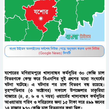
বাংলা টাইমস অনলাইনের সর্বশেষ নিউজ পেতে অনুসরণ করুন
গুগল নিউজ
(Google News)
ফিডটি
যশোরের মণিরামপুরে খাদ্যবান্ধব কর্মসূচির ৩০ কেজি চাল
বিতরণকে কেন্দ্র করে বিএনপির দুই গ্রুপের মধ্যে সংঘর্ষের
ঘটনা ঘটেছে। এ ঘটনার পর চাল বিতরণ বন্ধ রয়েছে।
বৃহস্পতিবার (৩ অক্টোবর) সকালে উপজেলার ঢাকুরিয়া
বাজারে (৪, ৫, ৬ ও ৭ নম্বর) ওয়ার্ডের খাদ্যবান্ধব কর্মসূচির
আওয়াতায় গরিব ও দরিদ্রদের জন্য ১৫ টাকা দরে ৪৯৯ জনের
১৪ হাজার ৯৭০ কেজি চাল বিতরণের কথা ছিল।