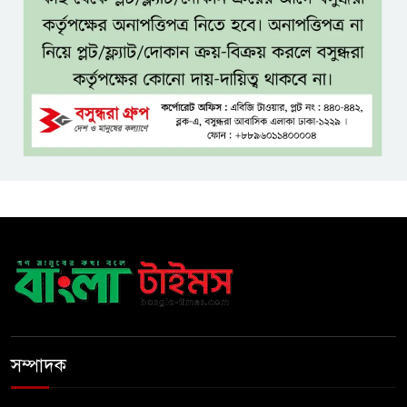
চেক বিতরণ
ধলেশ্বরী থেকে অবৈধ বালু উত্তোলন,
হুমকিতে শামসুল হক সেতু
বঙ্গভবনের নতুন বাসিন্দা কি মির্জা
ফখরুল? বিএনপিতে জোর
আলোচনা, সিদ্ধান্ত নেবেন তারেক
রহমান
নদীদূষণ রোধে সমন্বিত ও কঠোর
পদক্ষেপের নির্দেশ প্রধানমন্ত্রীর
বাংলাদেশে এলো থাইল্যান্ডের শীর্ষ
সম্পাদক
কফি ব্র্যান্ড ‘ক্যাফে আমাজন