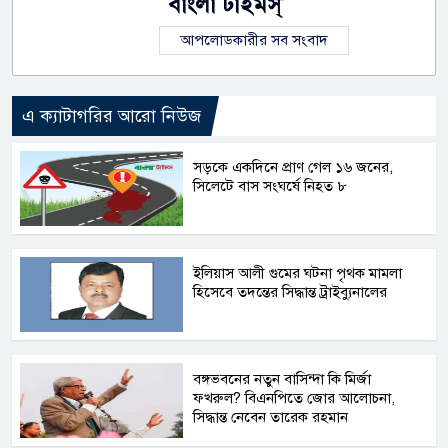
বাংলা টাইমস্
আপলোডকারীর সব সংবাদ
এ ক্যাটাগরির আরো নিউজ
সড়কে একদিনে প্রাণ গেল ১৬ জনের,
সিলেটে বাস সংঘর্ষে নিহত ৮
ইলিয়াস আলী গুমের ঘটনা পৃথক মামলা
হিসেবে তদন্তের সিদ্ধান্ত ট্রাইব্যুনালের
বঙ্গভবনের নতুন বাসিন্দা কি মির্জা
ফখরুল? বিএনপিতে জোর আলোচনা,
সিদ্ধান্ত নেবেন তারেক রহমান