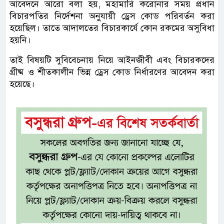
আবেদনে আরো বলা হয়, মহামারি করোনার সময় প্রধান
বিচারপতির নির্দেশনা অনুযায়ী ড্রেস কোড পরিবর্তন করা
হয়েছিল। তাতে আদালতের বিচারকার্যে কোন রকমের অসুবিধা
হয়নি।
তাই বিষয়টি সুবিবেচনায় নিয়ে আইনজীবী এবং বিচারকদের
গ্রীষ্ম ও শীতকালীন ভিন্ন ড্রেস কোড নির্ধারণের আবেদন করা
হয়েছে।