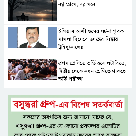
নগ্ন প্রেমে, নগ্ন মনে
ইলিয়াস আলী গুমের ঘটনা পৃথক
মামলা হিসেবে তদন্তের সিদ্ধান্ত
ট্রাইব্যুনালের
প্রথম শ্রেণিতে ভর্তি হবে লটারিতে,
দ্বিতীয় থেকে নবম শ্রেণিতে থাকছে
ভর্তি পরীক্ষা
৫ শতাংশ মজুরি বৃদ্ধি প্রত্যাখ্যান,
নতুন মজুরি বোর্ড গঠনের দাবি চা
শ্রমিক ইউনিয়নের
টাঙ্গাইল জেলা পরিষদের উদ্যোগে
২৩ লাখ টাকার আর্থিক অনুদানের