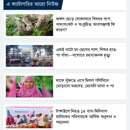
এ ক্যাটাগরির আরো নিউজ
জঙ্গল ছেড়ে লোকালয়ে বিষধর সাপ,
খাদ্যসংকট ও সংকুচিত আবাসস্থলই কি
কারণ?
একই খাটে মা-ছেলের লাশ, শিশুর হাত-
পা বাঁধা—যশোরে রহস্যজনক মৃত্যু
মাকে খুঁজতে এসে মিলল পলিথিনে
মোড়ানো মরদেহ, মেলেনি মাথা ও পা
টাঙ্গাইলে নিহত ১৪ বাস-মিনিবাস
মালিকের পরিবারকে আর্থিক অনুদান ও
সম্মাননা