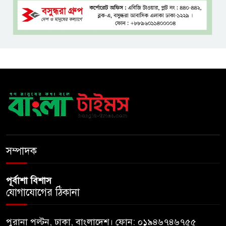
পরামর্শ
ইনফ্লুয়েঞ্জা ঠেকাতে নতুন আশার
আলো, প্রবীণদের জন্য এমআরএনএ
ফ্লু টিকা
ব্যবহৃত রাখি ডাস্টবিনে ফেলেন?
ভুলেও নয়, জেনে নিন কী করা উচিত
বেসরকারি জ্বালানি তেল আমদানিতে
বিশেষ সুবিধার অভিযোগ ভিত্তিহীন:
সম্পাদক
জ্বালানি বিভাগ
পূর্বাশা বিশাস
যোগাযোগের ঠিকানা
পুরানা পল্টন, ঢাকা, বাংলাদেশ। ফোন: ০১৯৪৬৭৪৬৭৫৫