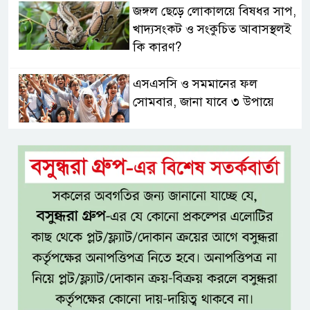
জঙ্গল ছেড়ে লোকালয়ে বিষধর সাপ,
খাদ্যসংকট ও সংকুচিত আবাসস্থলই
কি কারণ?
এসএসসি ও সমমানের ফল
সোমবার, জানা যাবে ৩ উপায়ে
একই খাটে মা-ছেলের লাশ, শিশুর
হাত-পা বাঁধা—যশোরে রহস্যজনক
মৃত্যু
মাকে খুঁজতে এসে মিলল পলিথিনে
মোড়ানো মরদেহ, মেলেনি মাথা ও
পা
কম বয়সেই বন্ধ্যাত্বের ঝুঁকি?
নারীদের ৩ লক্ষণে সতর্ক হওয়ার