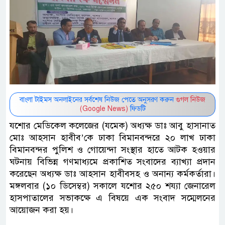
বাংলা টাইমস অনলাইনের সর্বশেষ নিউজ পেতে অনুসরণ করুন
গুগল নিউজ
(Google News)
ফিডটি
যশোর মেডিকেল কলেজের (যমেক) অধ্যক্ষ ডাঃ আবু হাসানাত
মোঃ আহসান হাবীব’কে ঢাকা বিমানবন্দরে ২০ লাখ ঢাকা
বিমানবন্দর পুলিশ ও গোয়েন্দা সংস্থার হাতে আটক হওয়ার
ঘটনায় বিভিন্ন গণমাধ্যমে প্রকাশিত সংবাদের ব্যাখ্যা প্রদান
করেছেন অধ্যক্ষ ডাঃ আহসান হাবীবসহ ও অনান্য কর্মকর্তারা।
মঙ্গলবার (১০ ডিসেম্বর) সকালে যশোর ২৫০ শয্যা জেনারেল
হাসপাতালের সভাকক্ষে এ বিষয়ে এক সংবাদ সম্মেলনের
আয়োজন করা হয়।