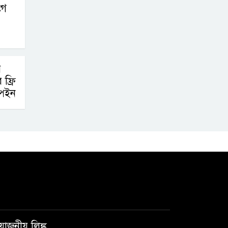
গে
র
ফ্রি
্পেইন
রয়োজনীয় লিঙ্ক