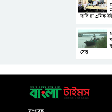
প
ম
দাবি চা শ্রমিক ই
ধ
ব
হ
সেতু
সম্পাদক