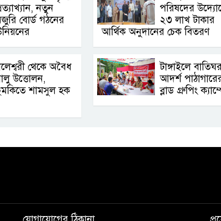
্রত্যাখ্যান, নতুন
পরিষদের উদ্যো
জুরি বোর্ড গঠনের
২৩ লাখ টাকার
উনিয়নের
আর্থিক অনুদানের চেক বিতরণ
লেশ্বরী থেকে অবৈধ
টাঙ্গাইলে বাতিঘ
ালু উত্তোলন,
আদর্শ পাঠাগারের 
ুমকিতে শামসুল হক
ব্লাড গ্রুপিং ক্যাম
যোগাযোগের ঠিকানা
প্