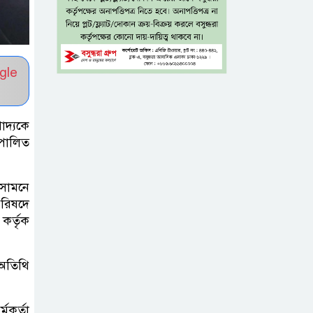
নেতাকর্মীরা
জুলাই
গণঅভ্যুত্থানের
gle
কৃতিত্ব পুরো জাতির:
তথ্যমন্ত্রী
াদ্যকে
গুরুত্বপূর্ণ ব্যক্তিদের
 পালিত
নিয়ে ‘অপপ্রচারের’
নিন্দা পুলিশের,
সামনে
গুজবে কান না দেওয়ার আহ্বান
পরিষদে
কর্তৃক
শেখ হাসিনার দিল্লির
সংবাদ সম্মেলনের
 অতিথি
সঙ্গে ভারত
সরকারের সম্পৃক্ততা নেই: জয়সোয়াল
মকর্তা