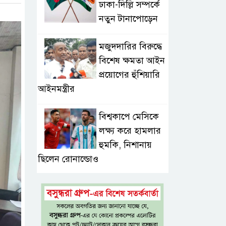
ঢাকা-দিল্লি সম্পর্কে
নতুন টানাপোড়েন
মজুদদারির বিরুদ্ধে
বিশেষ ক্ষমতা আইন
প্রয়োগের হুঁশিয়ারি
আইনমন্ত্রীর
বিশ্বকাপে মেসিকে
লক্ষ্য করে হামলার
হুমকি, নিশানায়
ছিলেন রোনাল্ডোও
প্রধানমন্ত্রীর প্রথম
চট্টগ্রাম সফর,
উচ্ছ্বসিত