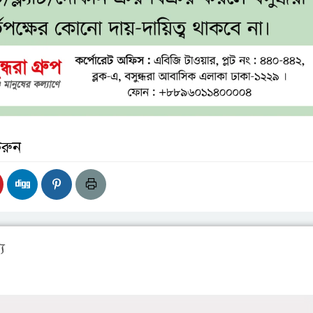
করুন
য