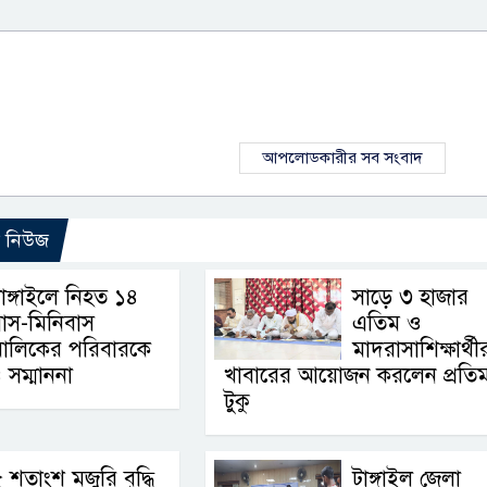
আপলোডকারীর সব সংবাদ
ো নিউজ
াঙ্গাইলে নিহত ১৪
সাড়ে ৩ হাজার
াস-মিনিবাস
এতিম ও
মালিকের পরিবারকে
মাদরাসাশিক্ষার্থী
 সম্মাননা
খাবারের আয়োজন করলেন প্রতিমন্ত
টুকু
 শতাংশ মজুরি বৃদ্ধি
টাঙ্গাইল জেলা