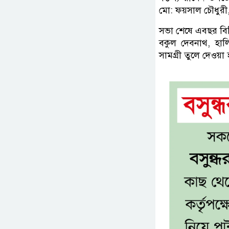
মো: ফয়সাল চৌধুরী,
সভা শেষে এবছর বিভি
বকুল দেবনাথ, হালি
সামগ্রী তুলে দেওয়া