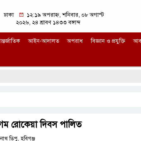
ঢাকা
১২:১৯ অপরাহ্ন, শনিবার, ০৮ অগাস্ট
২০২৬, ২৪ শ্রাবণ ১৪৩৩ বঙ্গাব্দ
ন্তর্জাতিক
আইন-আদালত
অপরাধ
বিজ্ঞান ও প্রযুক্তি
আব
েগম রোকেয়া দিবস পালিত
বনাথ তিপু, হবিগঞ্জ