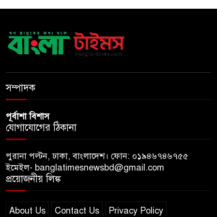
টাঙ্গাইলে স্ত্রী হত্যায় স্বামীর মৃত্যুদণ্ড
রাষ্ট্রপতি পদে বিএনপির দুই
মনোনয়নপত্র, ১১ দলের প্রার্থী অলি
সম্পাদক
পূর্বাশা বিশাস
যোগাযোগের ঠিকানা
পুরানা পল্টন, ঢাকা, বাংলাদেশ। ফোন: ০১৯৪৬৭৪৬৭৫৫
ইমেইল- banglatimesnewsbd@gmail.com
প্রয়োজনীয় লিঙ্ক
About Us
Contact Us
Privacy Policy