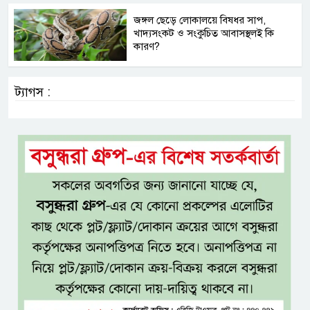
জঙ্গল ছেড়ে লোকালয়ে বিষধর সাপ,
খাদ্যসংকট ও সংকুচিত আবাসস্থলই কি
কারণ?
ট্যাগস :