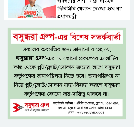
জনগণের ভাগ্য নিয়ে কাউকে
ছিনিমিনি খেলতে দেওয়া হবে না:
প্রধানমন্ত্রী
শ্রীমঙ্গলে বর্ণাঢ্য আয়োজনে
আন্তর্জাতিক আদিবাসী দিবস পালিত
যশোরে ইন্টারন্যাশনাল পিস স্কুল
অ্যান্ড কলেজে বৃক্ষ বিতরণ কর্মসূচি
বিজয়ের মানসিকতা নিয়ে বহুদূর
যেতে চায় বাংলাদেশ অনূর্ধ্ব-২০ দল
দেশের ২৩তম রাষ্ট্রপতি হচ্ছেন মির্জা
ফখরুল!