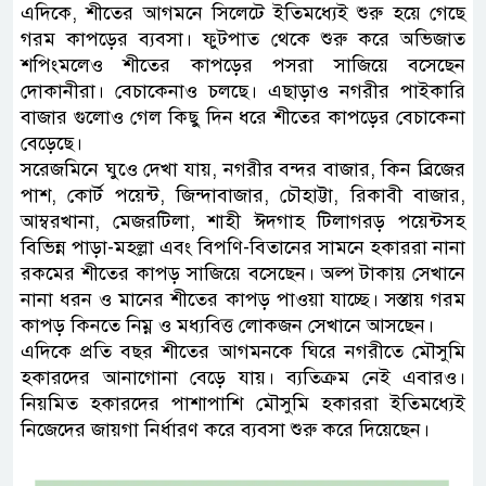
এদিকে, শীতের আগমনে সিলেটে ইতিমধ্যেই শুরু হয়ে গেছে
গরম কাপড়ের ব্যবসা। ফুটপাত থেকে শুরু করে অভিজাত
শপিংমলেও শীতের কাপড়ের পসরা সাজিয়ে বসেছেন
দোকানীরা। বেচাকেনাও চলছে। এছাড়াও নগরীর পাইকারি
বাজার গুলোও গেল কিছু দিন ধরে শীতের কাপড়ের বেচাকেনা
বেড়েছে।
সরেজমিনে ঘুওে দেখা যায়, নগরীর বন্দর বাজার, কিন ব্রিজের
পাশ, কোর্ট পয়েন্ট, জিন্দাবাজার, চৌহাট্টা, রিকাবী বাজার,
আম্বরখানা, মেজরটিলা, শাহী ঈদগাহ টিলাগরড় পয়েন্টসহ
বিভিন্ন পাড়া-মহল্লা এবং বিপণি-বিতানের সামনে হকাররা নানা
রকমের শীতের কাপড় সাজিয়ে বসেছেন। অল্প টাকায় সেখানে
নানা ধরন ও মানের শীতের কাপড় পাওয়া যাচ্ছে। সস্তায় গরম
কাপড় কিনতে নিম্ন ও মধ্যবিত্ত লোকজন সেখানে আসছেন।
এদিকে প্রতি বছর শীতের আগমনকে ঘিরে নগরীতে মৌসুমি
হকারদের আনাগোনা বেড়ে যায়। ব্যতিক্রম নেই এবারও।
নিয়মিত হকারদের পাশাপাশি মৌসুমি হকাররা ইতিমধ্যেই
নিজেদের জায়গা নির্ধারণ করে ব্যবসা শুরু করে দিয়েছেন।