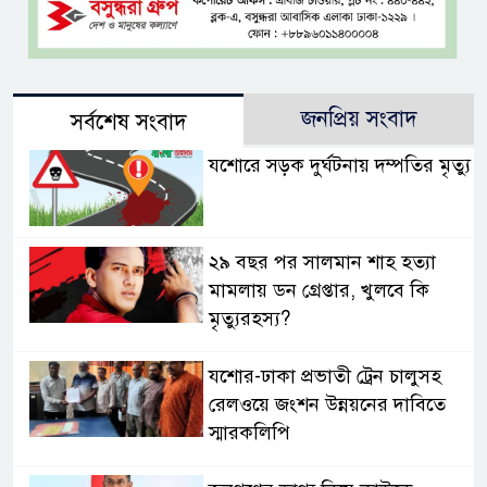
জনপ্রিয় সংবাদ
সর্বশেষ সংবাদ
যশোরে সড়ক দুর্ঘটনায় দম্পতির মৃত্যু
২৯ বছর পর সালমান শাহ হত্যা
মামলায় ডন গ্রেপ্তার, খুলবে কি
মৃত্যুরহস্য?
যশোর-ঢাকা প্রভাতী ট্রেন চালুসহ
রেলওয়ে জংশন উন্নয়নের দাবিতে
স্মারকলিপি