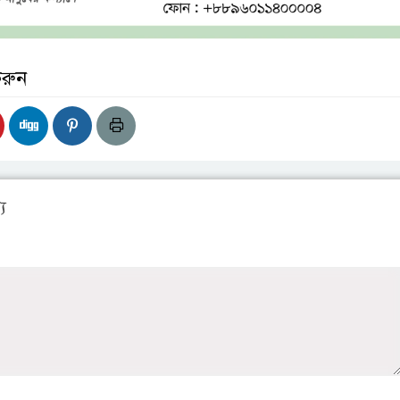
করুন
য