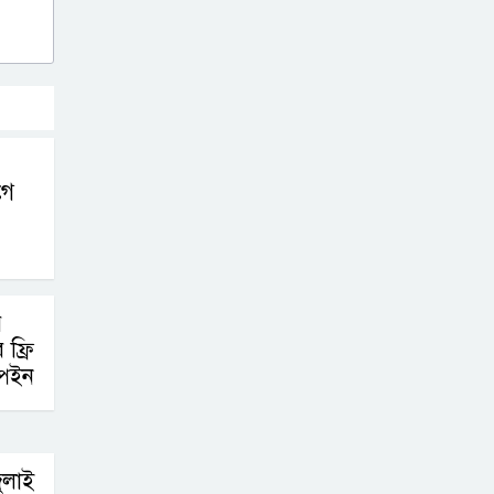
গে
র
ফ্রি
্পেইন
ুলাই