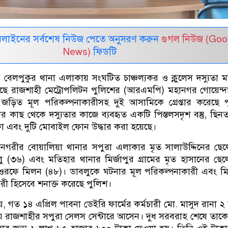
নলাইনের সর্বশেষ নিউজ পেতে অনুসরণ করুন
গুগল নিউজ (Goo
News)
ফিডটি
বেলপুকুর থানা এলাকায় সংঘটিত চাঞ্চল্যকর ও ক্লুলেস দস্যুতা 
েছে রাজশাহী মেট্রোপলিটন পুলিশের (আরএমপি) মহানগর গোয়েন্দ
জড়িত মূল পরিকল্পনাকারীসহ দুই আসামিকে গ্রেপ্তার করেছে 
দের কাছ থেকে দস্যুতার কাজে ব্যবহৃত একটি পিস্তলসদৃশ বস্তু, ছিন
া এবং দুটি মোবাইল ফোন উদ্ধার করা হয়েছে।
েন নগরীর বোয়ালিয়া থানার সপুরা এলাকার মৃত সালাউদ্দিনের ছে
ু (৩৬) এবং মতিহার থানার মির্জাপুর গ্রামের মৃত হাসানের ছে
ওরফে মিলন (৪৮)। ডাবলুকে ঘটনার মূল পরিকল্পনাকারী এবং ম
রী হিসেবে শনাক্ত করেছে পুলিশ।
ায়, গত ১৪ এপ্রিল পাবনা ডেইরি ফার্মের কর্মচারী মো. মাসুদ রানা ২
ে রাজশাহীর সপুরা সেলস সেন্টারে আসেন। দুধ সরবরাহ শেষে তাকে 