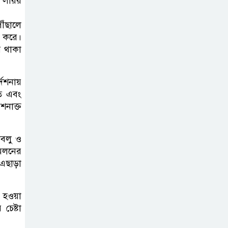
া লরির
নদীদূষণ রোধে
ঁছালে
ধ করে।
সমন্বিত ও কঠোর
ে থাকা
পদক্ষেপের নির্দেশ
প্রধানমন্ত্রীর
েশনায়
বাংলাদেশে এলো
তে এবং
শনাক্ত
থাইল্যান্ডের শীর্ষ
কফি ব্র্যান্ড ‘ক্যাফে
আমাজন
াবলু ও
মিলনের
 এছাড়া
ডিজিটাল প্ল্যাটফর্ম
কীভাবে বদলে দিচ্ছে
রাজনীতি?
ই হওয়া
চেষ্টা