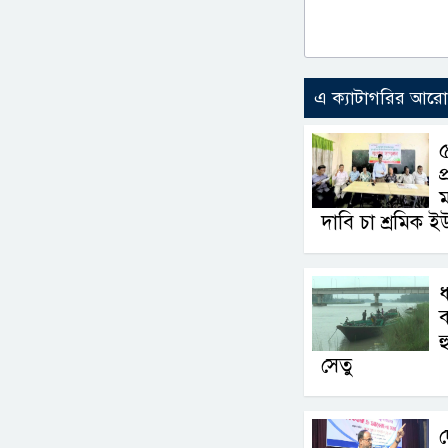
এ ক্যাটাগরির আর
৫
প
ম
দাবি চা শ্রমিক ই
ধ
ব
হ
সেতু
দ