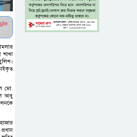
টাঙ্গাইল জেলা
gle
পরিষদের উদ্যোগে
২৩ লাখ টাকার
আর্থিক অনুদানের চেক বিতরণ
মামলার
া শাখা
ধলেশ্বরী থেকে
পুলিশ।
অবৈধ বালু
তাইকৃত
উত্তোলন, হুমকিতে
শামসুল হক সেতু
লে মো.
লে আবু
বঙ্গভবনের নতুন
িলনকে
বাসিন্দা কি মির্জা
ফখরুল? বিএনপিতে
 হাজার
জোর আলোচনা, সিদ্ধান্ত নেবেন তারেক
প্রধান
রহমান