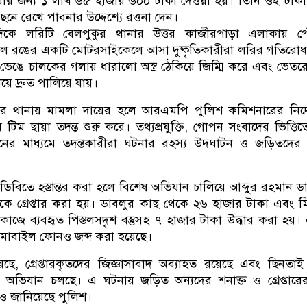
ওয়ার জন্য ১ লাখ ৬৫ হাজার ৬০০ টাকা দেওয়া হয়। তিনি ওই টাক
ে রেখে পাবনার উদ্দেশ্যে রওনা দেন।
িকে লরিটি বেলপুকুর থানার উত্তর কাজীরপাড়া এলাকায় পৌ
 নীল রঙের একটি মোটরসাইকেলে আসা দুষ্কৃতিকারীরা লরির গতিরো
 ভেঙে চালকের গলায় ধারালো অস্ত্র ঠেকিয়ে জিম্মি করে এবং ভেতর
য়ে দ্রুত পালিয়ে যায়।
ুর থানায় মামলা দায়ের হলে আরএমপি পুলিশ কমিশনারের নির্দ
টিম ছায়া তদন্ত শুরু করে। তথ্যপ্রযুক্তি, গোপন সংবাদের ভিত্তি
ানের মাধ্যমে তদন্তকারীরা ঘটনার রহস্য উদ্ঘাটন ও জড়িতদের 
ডিবিতে হস্তান্তর করা হলে বিশেষ অভিযান চালিয়ে আব্দুর রহমান ড
ে গ্রেপ্তার করা হয়। ডাবলুর কাছ থেকে ২৬ হাজার টাকা এবং 
কাজে ব্যবহৃত পিস্তলসদৃশ বস্তুসহ ৭ হাজার টাকা উদ্ধার করা হয়।
ি মোবাইল ফোনও জব্দ করা হয়েছে।
ছে, গ্রেপ্তারকৃতদের জিজ্ঞাসাবাদ অব্যাহত রয়েছে এবং ছিনতা
ারে অভিযান চলছে। এ ঘটনায় জড়িত অন্যদের শনাক্ত ও গ্রেপ্তারের 
ও জানিয়েছে পুলিশ।