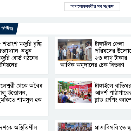
আপলোডকারীর সব সংবাদ
ো নিউজ
 শতাংশ মজুরি বৃদ্ধি
টাঙ্গাইল জেলা
্রত্যাখ্যান, নতুন
পরিষদের উদ্যো
জুরি বোর্ড গঠনের
২৩ লাখ টাকার
উনিয়নের
আর্থিক অনুদানের চেক বিতরণ
লেশ্বরী থেকে অবৈধ
টাঙ্গাইলে বাতিঘ
ালু উত্তোলন,
আদর্শ পাঠাগারের 
ুমকিতে শামসুল হক
ব্লাড গ্রুপিং ক্যাম
েশকে অস্থিতিশীল
মাভাবিপ্রবি’তে জ