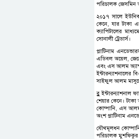
পরিচালক জেসমিন আর
২০১৭ সালে ইউনিক্
কেনে, যার টাকা এস
ক্যাপিটালের মাধ্
সোনালী ট্রেডার্স।
প্লাটিনাম এনডেভ
এডিবল অয়েল, জেনেস
এবং এস আলম অ্যান্
ইন্টারন্যাশনালের ব
সাইফুল আলম মাসুদে
ব্লু ইন্টারন্যাশনাল 
শেয়ার কেনে। টাকা 
কোম্পানি, এস আলম 
অংশ প্লাটিনাম এন
যৌথমূলধন কোম্পানি ও
পরিচালক মুশফিকুর