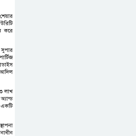
 শেয়ার
িউরিটি
য়ন করে
সুপার
ার্টিজ
রাডাইস
হ আদিল
 ২৩ লাখ
্যান্ড
র একটি
্থাপনা
ানাধীন