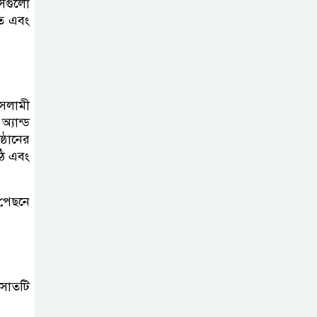
সেগুলো
গিত এবং
ইসলামী
্যান্ড
্ঠানের
ঠি এবং
 পেছনে
 সাতটি