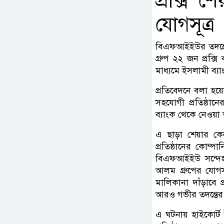
প্রক্সি শ
যোগসূত্র
বিএফআইইউর তদন্তে 
গ্রুপ ২২ জন প্রক্স
মাধ্যমে ইসলামী ব্য
প্রতিবেদনে বলা হয়
সহযোগী প্রতিষ্ঠা
ব্যাংক থেকে নেওয়া
এ ছাড়া শেয়ার কেন
প্রতিষ্ঠানের কোম্প
বিএফআইইউ সন্দেহ 
আলম গ্রুপের যোগসূ
মালিকানা দাঁড়াবে 
আরও গভীর তদন্তের স
এ ঘটনায় হাইকোর্ট