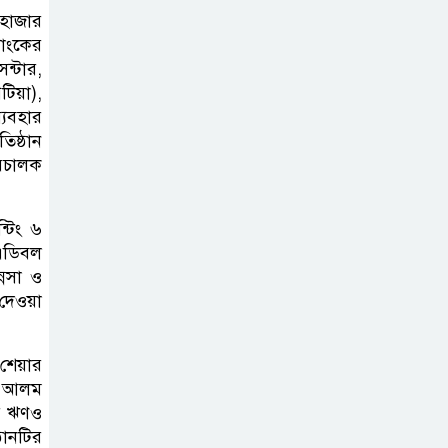
 হাজার
যাংকের
ন্টার,
টিয়া),
্যবহার
িষ্ঠান
রিচালক
ন্টিং ৬
এডিবল
নেসা ও
 দেওয়া
 শেয়ার
স আলম
ের ঋণও
ঠানটির