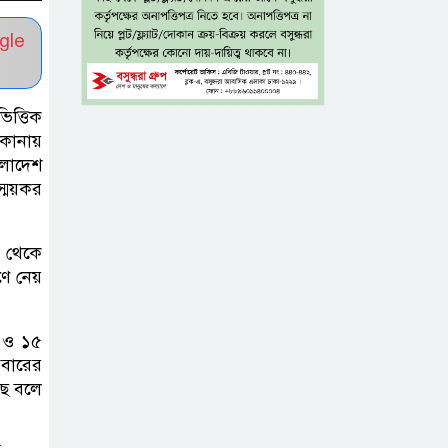
যশোরে রহস্যজনক মৃত্যু
gle
মাকে খুঁজতে এসে
মিলল পলিথিনে
মোড়ানো মরদেহ,
িত্তিক
িকানায়
মেলেনি মাথা ও পা
ংলাদেশ
স্ময়কর
কম বয়সেই
বন্ধ্যাত্বের ঝুঁকি?
ন থেকে
নারীদের ৩ লক্ষণে
ণে নেয়
সতর্ক হওয়ার পরামর্শ
ইনফ্লুয়েঞ্জা ঠেকাতে
 ও ১৫
িবারের
নতুন আশার আলো,
ছে বলে
প্রবীণদের জন্য
এমআরএনএ ফ্লু টিকা