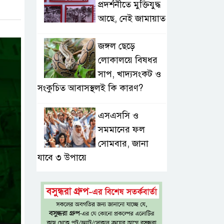
প্রদর্শনীতে মুক্তিযুদ্ধ
আছে, নেই জামায়াত
জঙ্গল ছেড়ে
লোকালয়ে বিষধর
সাপ, খাদ্যসংকট ও
সংকুচিত আবাসস্থলই কি কারণ?
এসএসসি ও
সমমানের ফল
সোমবার, জানা
যাবে ৩ উপায়ে
একই খাটে মা-
ছেলের লাশ, শিশুর
হাত-পা বাঁধা—