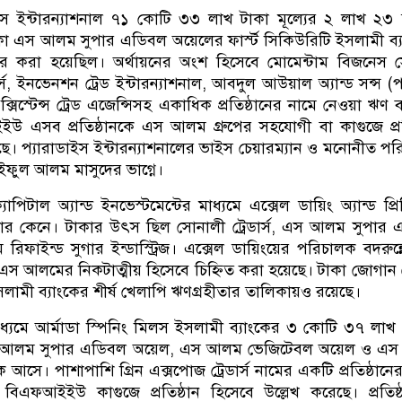
াইস ইন্টারন্যাশনাল ৭১ কোটি ৩৩ লাখ টাকা মূল্যের ২ লাখ ২৩
া এস আলম সুপার এডিবল অয়েলের ফার্স্ট সিকিউরিটি ইসলামী ব্
ন্তর করা হয়েছিল। অর্থায়নের অংশ হিসেবে মোমেন্টাম বিজনেস সে
র্স, ইনভেনশন ট্রেড ইন্টারন্যাশনাল, আবদুল আউয়াল অ্যান্ড সন্স (প
্সিস্টেন্স ট্রেড এজেন্সিসহ একাধিক প্রতিষ্ঠানের নামে নেওয়া ঋণ ব
 এসব প্রতিষ্ঠানকে এস আলম গ্রুপের সহযোগী বা কাগুজে প্রত
েছে। প্যারাডাইস ইন্টারন্যাশনালের ভাইস চেয়ারম্যান ও মনোনীত প
ফুল আলম মাসুদের ভাগ্নে।
্যাপিটাল অ্যান্ড ইনভেস্টমেন্টের মাধ্যমে এক্সেল ডায়িং অ্যান্ড প্রি
র কেনে। টাকার উৎস ছিল সোনালী ট্রেডার্স, এস আলম সুপার 
াইন্ড সুগার ইন্ডাস্ট্রিজ। এক্সেল ডায়িংয়ের পরিচালক বদরুন্
স আলমের নিকটাত্মীয় হিসেবে চিহ্নিত করা হয়েছে। টাকা জোগান
ইসলামী ব্যাংকের শীর্ষ খেলাপি ঋণগ্রহীতার তালিকায়ও রয়েছে।
মাধ্যমে আর্মাডা স্পিনিং মিলস ইসলামী ব্যাংকের ৩ কোটি ৩৭ লাখ
স আলম সুপার এডিবল অয়েল, এস আলম ভেজিটেবল অয়েল ও এ
ে আসে। পাশাপাশি গ্রিন এক্সপোজ ট্রেডার্স নামের একটি প্রতিষ্ঠান
বিএফআইইউ কাগুজে প্রতিষ্ঠান হিসেবে উল্লেখ করেছে। প্রতিষ্