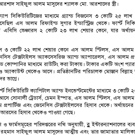
শাদ সাইফুল আলম মাসুদের শ্যালক মো. আরশাদের স্ত্রী।
যাপ সিকিউরিটিজের মাধ্যমে গ্র্যান্ড বিজনেস ৩ কোটি ২৫ লাখ
েছিল এস আলম রিফাইন্ড সুগার ইন্ডাস্ট্রিজ থেকে। ফার্স্ট সিক
যমে এবিসি ভেঞ্চারস ২ কোটি ২৩ লাখ শেয়ার কেনে, যার অর্থা
ারস ৩ কোটি ২২ লাখ শেয়ার কেনে এস আলম স্টিলস, এস আলম 
িস টেক্সটাইলস অ্যাকসেসরিজ অ্যান্ড অ্যাপারেলস, এস আলম প্রপ
ড কোম্পানির মাধ্যমে রাউটিং করা টাকায়। টাকার একটি অংশ প্যা
িও অ্যাকাউন্ট থেকেও আসে। প্রতিষ্ঠানটির পরিচালক মোস্তান বিল্লা
র ভাগ্নে।
ফার্স্ট সিকিউরিটি ক্যাপিটাল অ্যান্ড ইনভেস্টমেন্টের মাধ্যমে ৩ কোটি
আসে সোনালী ট্রেডার্স, চেমন ইস্পাত, এস আলম স্টিলস, এস আলম অ
প্রপার্টিজ এবং জেনেসিস টেক্সটাইলসের হিসাব থেকে। অর্থায়নে
ডেভারসের হিসাব থেকেও পাওয়া গেছে।
 ফার্মসমূহের পরিদপ্তরের নথি অনুযায়ী, ব্লু ইন্টারন্যাশনালের ব্যবস
 রহমান সাইফুল আলম মাসুদের আত্মীয় এবং তার জামাতার মালিক