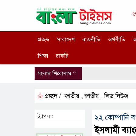
প্রচ্ছদ্দ
সারাদেশ
রাজনীতি
অর্থনীতি
আ
শিক্ষা
চাকরি
সংবাদ শিরোনাম ::
প্রচ্ছদ /
জাতীয়
জাতীয়
লিড নিউজ
,
,
ট্যাগস :
২২ কোম্পানি ব
ইসলামী ব্যা