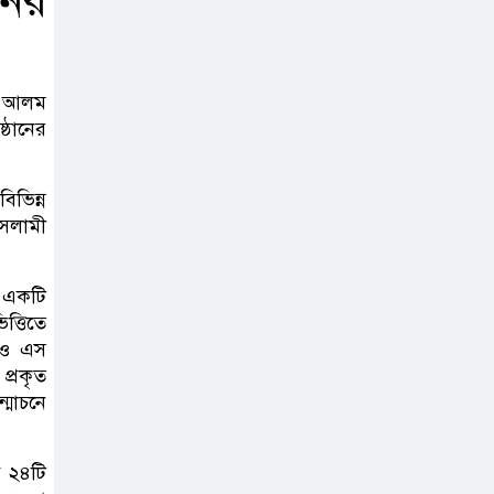
নের
এস আলম
্ঠানের
িভিন্ন
ইসলামী
র একটি
ত্তিতে
নেও এস
প্রকৃত
্মোচনে
ে ২৪টি