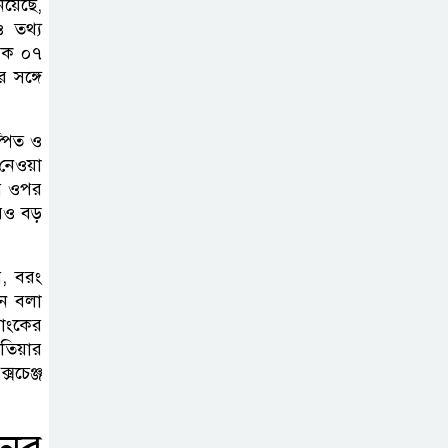
য়েছে,
ও তথ্য
ব্যবহৃত রাখি
মিক ০৭
ডাস্টবিনে ফেলেন?
র সঙ্গে
ভুলেও নয়, জেনে
নিন কী করা উচিত
্পিত ও
 নেওয়া
বেসরকারি জ্বালানি
ির ওপর
তেল আমদানিতে
 আরও বড়
বিশেষ সুবিধার
অভিযোগ ভিত্তিহীন: জ্বালানি বিভাগ
, বরং
নে বলা
শেখ হাসিনা চাইলেই
যাংকের
কি দেশে ফিরতে
াতিয়ার
পারবেন?
সচেঞ্জ