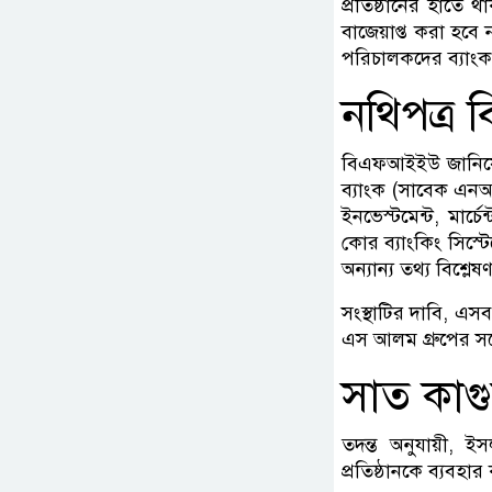
প্রতিষ্ঠানের হাতে
বাজেয়াপ্ত করা হবে ন
পরিচালকদের ব্যাংক 
নথিপত্র 
বিএফআইইউ জানিয়েছে
ব্যাংক (সাবেক এনআরব
ইনভেস্টমেন্ট, মার্
কোর ব্যাংকিং সিস্
অন্যান্য তথ্য বিশ্লে
সংস্থাটির দাবি, এসব
এস আলম গ্রুপের সঙ্গে 
সাত কাগুজ
তদন্ত অনুযায়ী, ই
প্রতিষ্ঠানকে ব্যবহার