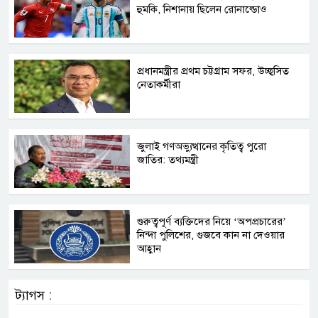
হুমকি, নিশানায় ছিলেন রোনাল্ডোও
প্রধানমন্ত্রীর প্রথম চট্টগ্রাম সফর, উচ্ছ্বসিত
নেতাকর্মীরা
জুলাই গণঅভ্যুত্থানের কৃতিত্ব পুরো
জাতির: তথ্যমন্ত্রী
গুরুত্বপূর্ণ ব্যক্তিদের নিয়ে ‘অপপ্রচারের’
নিন্দা পুলিশের, গুজবে কান না দেওয়ার
আহ্বান
ট্যাগস :