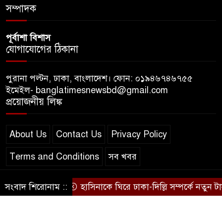
সম্পাদক
পূর্বাশা বিশাস
যোগাযোগের ঠিকানা
পুরানা পল্টন, ঢাকা, বাংলাদেশ। ফোন: ০১৯৪৬৭৪৬৭৫৫
ইমেইল- banglatimesnewsbd@gmail.com
প্রয়োজনীয় লিঙ্ক
About Us
Contact Us
Privacy Policy
Terms and Conditions
সব খবর
সংবাদ শিরোনাম ::
হাসিনাকে ঘিরে ঢাকা-দিল্লি সম্পর্কে নতুন টানাপ
© স্বত্ব বাংলা-টাইমস ২০২০-২০২৪