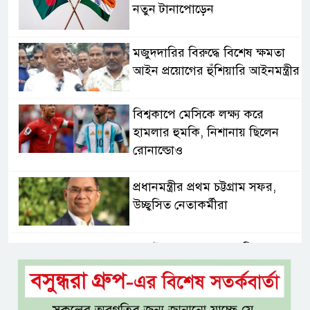
নতুন টানাপোড়েন
মজুদদারির বিরুদ্ধে বিশেষ ক্ষমতা
আইন প্রয়োগের হুঁশিয়ারি আইনমন্ত্রীর
বিশ্বকাপে মেসিকে লক্ষ্য করে
হামলার হুমকি, নিশানায় ছিলেন
রোনাল্ডোও
প্রধানমন্ত্রীর প্রথম চট্টগ্রাম সফর,
উচ্ছ্বসিত নেতাকর্মীরা
জুলাই গণঅভ্যুত্থানের কৃতিত্ব পুরো
জাতির: তথ্যমন্ত্রী