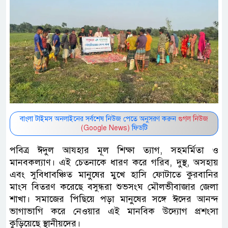
বাংলা টাইমস অনলাইনের সর্বশেষ নিউজ পেতে অনুসরণ করুন
গুগল নিউজ
(Google News)
ফিডটি
পবিত্র ঈদুল আযহার মূল শিক্ষা ত্যাগ, সহমর্মিতা ও
মানবকল্যাণ। এই চেতনাকে ধারণ করে গরিব, দুস্থ, অসহায়
এবং সুবিধাবঞ্চিত মানুষের মুখে হাসি ফোটাতে কুরবানির
মাংস বিতরণ করেছে বসুন্ধরা শুভসংঘ মৌলভীবাজার জেলা
শাখা। সমাজের পিছিয়ে পড়া মানুষের সঙ্গে ঈদের আনন্দ
ভাগাভাগি করে নেওয়ার এই মানবিক উদ্যোগ প্রশংসা
কুড়িয়েছে স্থানীয়দের।