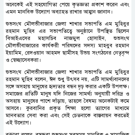
অনেকেই এই সহযোগিতা পেয়ে কৃতজ্ঞতা প্রকাশ করেন এবং
এমন মানবিক উদ্যোগ অব্যাহত রাখার আহ্বান জানান।
শুভসংঘ মৌলভীবাজার জেলা শাখার সভাপতি এম মুহিবুর
রহমান মুহিব এর সভাপতিত্বে অনুষ্ঠানে উপস্থিত ছিলেন
বিআইএসের মহাসচিব নাজমুল হোসাইন, শুভসংঘ
মৌলভীবাজারের কার্যকরী পরিষদের সদস্য মাহবুব রহমান
ইয়ামিম, রেদওয়ান আহমদ ছামীসহ উভয় সংগঠনের নেতৃবৃন্দ
ও স্বেচ্ছাসেবকরা।
শুভসংঘ মৌলভীবাজার জেলা শাখার সভাপতি এম মুহিবুর
রহমান মুহিব বলেন, ঈদ শুধু উৎসব নয়, এটি সামর্থ্যবানদের
সঙ্গে অসহায় মানুষের হৃদ্যতার বন্ধন দৃঢ় করার একটি উপলক্ষ।
সমাজের প্রতিটি মানুষ যদি নিজের সামর্থ্য অনুযায়ী দরিদ্র ও
অসহায় মানুষের পাশে দাঁড়ায়, তাহলে বৈষম্য অনেকটাই কমে
আসবে। কুরবানির প্রকৃত শিক্ষা হলো ত্যাগের মাধ্যমে
মানবতার সেবা করা এবং সেই চেতনাকে বাস্তবায়ন করতেই
এই উদ্যোগ।
বক্তারা বলেন, বসুন্ধরা শুভসংঘ সবসময় মানবিক ও সামাজিক