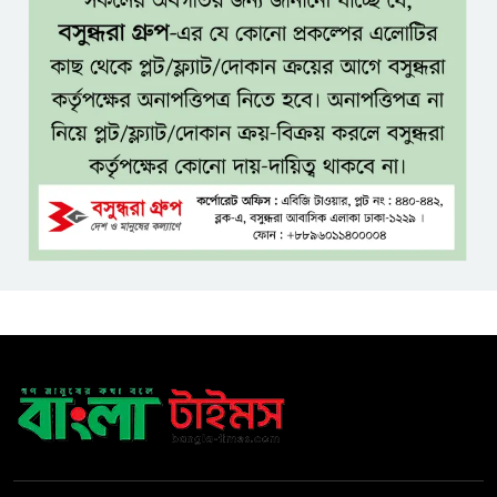
গুরুত্বপূর্ণ ব্যক্তিদের নিয়ে
‘অপপ্রচারের’ নিন্দা পুলিশের, গুজবে
কান না দেওয়ার আহ্বান
শেখ হাসিনার দিল্লির সংবাদ
সম্মেলনের সঙ্গে ভারত সরকারের
সম্পৃক্ততা নেই: জয়সোয়াল
টাঙ্গাইলে নিহত ১৪ বাস-মিনিবাস
মালিকের পরিবারকে আর্থিক অনুদান
ও সম্মাননা
সাড়ে ৩ হাজার এতিম ও
মাদরাসাশিক্ষার্থীর খাবারের
আয়োজন করলেন প্রতিমন্ত্রী টুকু
অপ-সাংবাদিকতা পরিহার করে
দায়িত্বশীল ভূমিকা রাখতে হবে