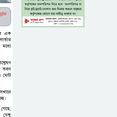
৫ শতাংশ মজুরি
gle
বৃদ্ধি প্রত্যাখ্যান,
নতুন মজুরি বোর্ড
য়ের এক
গঠনের দাবি চা শ্রমিক ইউনিয়নের
ার্ভার
 মধ্যে
টাঙ্গাইল জেলা
পরিষদের উদ্যোগে
শ্লেষণ
২৩ লাখ টাকার
ীন ভবন
আর্থিক অনুদানের চেক বিতরণ
ে। মোট
ধলেশ্বরী থেকে
সেখানে
অবৈধ বালু
্ছে।
উত্তোলন, হুমকিতে
শামসুল হক সেতু
গেছে,
ডেঙ্গু