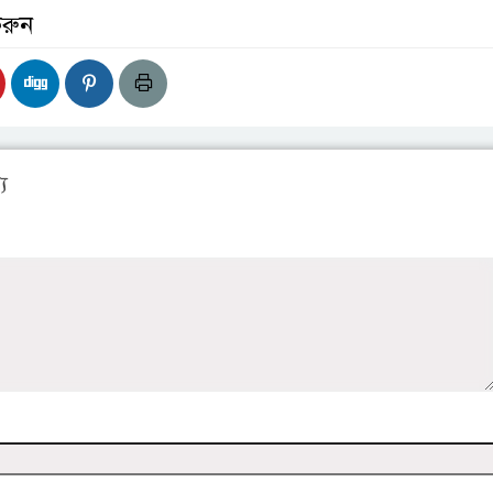
করুন
য