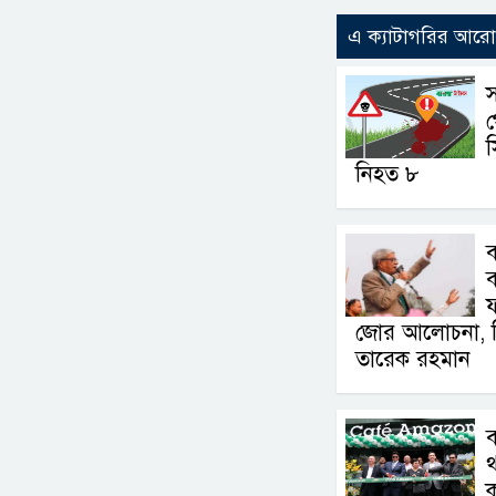
এ ক্যাটাগরির আর
স
স
নিহত ৮
ব
ব
জোর আলোচনা, সিদ
তারেক রহমান
থ
ক