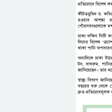
প্রতিরোধে বিশেষ কর
কীটতত্ত্ববিদ ড. কবি
হওয়ার আশঙ্কা র
পৌরসভাগুলোকে মশক
ঢাকা দক্ষিণ সিটি 
দিনের বিশেষ ‘ক্র্য
থাকা পানি অপসারণ 
অন্যদিকে ঢাকা উত
টব, বাথরুম, পানির
জানিয়েছেন। তার মত
স্বাস্থ্য বিভাগ জা
বছরের শুরু থেকে ডে
দ্রুত প্রতিরোধমূলক 