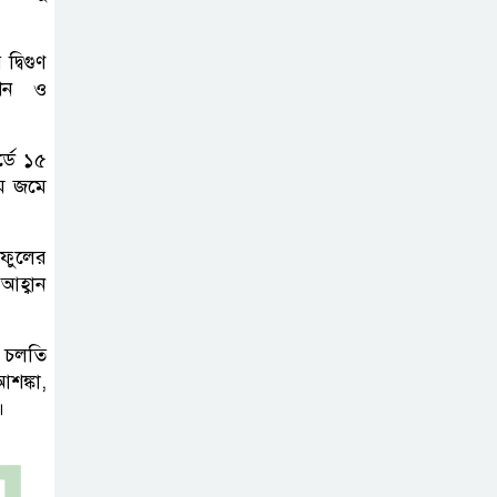
বঙ্গভবনের নতুন
বাসিন্দা কি মির্জা
্বিগুণ
ফখরুল? বিএনপিতে
েশন ও
জোর আলোচনা, সিদ্ধান্ত নেবেন তারেক
রহমান
্ডে ১৫
মে জমে
নদীদূষণ রোধে
সমন্বিত ও কঠোর
 ফুলের
পদক্ষেপের নির্দেশ
আহ্বান
প্রধানমন্ত্রীর
ে চলতি
বাংলাদেশে এলো
শঙ্কা,
থাইল্যান্ডের শীর্ষ
।
কফি ব্র্যান্ড ‘ক্যাফে
আমাজন