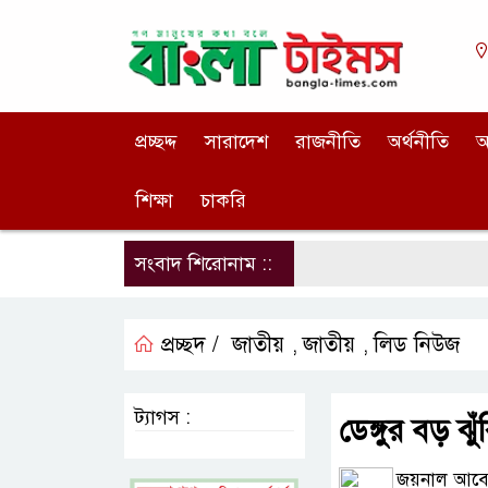
প্রচ্ছদ্দ
সারাদেশ
রাজনীতি
অর্থনীতি
আ
শিক্ষা
চাকরি
সংবাদ শিরোনাম ::
প্রচ্ছদ /
জাতীয়
জাতীয়
লিড নিউজ
,
,
ট্যাগস :
ডেঙ্গুর বড় ঝ
জয়নাল আবে