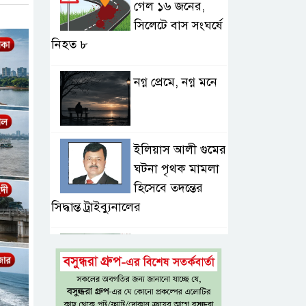
গেল ১৬ জনের,
সিলেটে বাস সংঘর্ষে
নিহত ৮
নগ্ন প্রেমে, নগ্ন মনে
ইলিয়াস আলী গুমের
ঘটনা পৃথক মামলা
হিসেবে তদন্তের
সিদ্ধান্ত ট্রাইব্যুনালের
প্রথম শ্রেণিতে ভর্তি
হবে লটারিতে,
দ্বিতীয় থেকে নবম
শ্রেণিতে থাকছে ভর্তি পরীক্ষা