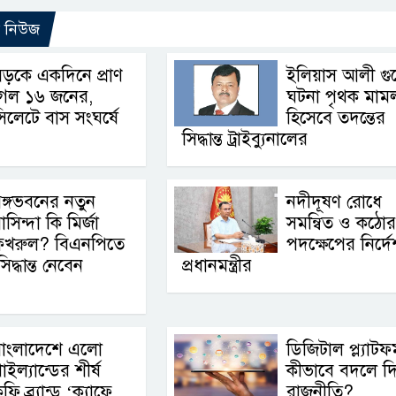
ো নিউজ
ড়কে একদিনে প্রাণ
ইলিয়াস আলী গু
গেল ১৬ জনের,
ঘটনা পৃথক মাম
িলেটে বাস সংঘর্ষে
হিসেবে তদন্তের
সিদ্ধান্ত ট্রাইব্যুনালের
ঙ্গভবনের নতুন
নদীদূষণ রোধে
াসিন্দা কি মির্জা
সমন্বিত ও কঠোর
ফখরুল? বিএনপিতে
পদক্ষেপের নির্দে
্ধান্ত নেবেন
প্রধানমন্ত্রীর
বাংলাদেশে এলো
ডিজিটাল প্ল্যাটফর্
াইল্যান্ডের শীর্ষ
কীভাবে বদলে দিচ
ফি ব্র্যান্ড ‘ক্যাফে
রাজনীতি?