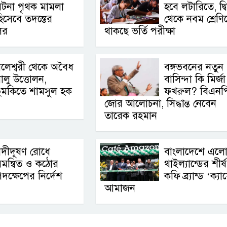
টনা পৃথক মামলা
হবে লটারিতে, দ্বি
িসেবে তদন্তের
থেকে নবম শ্রেণি
লের
থাকছে ভর্তি পরীক্ষা
লেশ্বরী থেকে অবৈধ
বঙ্গভবনের নতুন
ালু উত্তোলন,
বাসিন্দা কি মির্জা
ুমকিতে শামসুল হক
ফখরুল? বিএনপ
জোর আলোচনা, সিদ্ধান্ত নেবেন
তারেক রহমান
দীদূষণ রোধে
বাংলাদেশে এল
মন্বিত ও কঠোর
থাইল্যান্ডের শীর্ষ
দক্ষেপের নির্দেশ
কফি ব্র্যান্ড ‘ক্যা
আমাজন