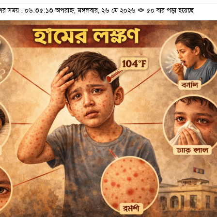
শের সময় : ০৬:৩৫:১৩ অপরাহ্ন, মঙ্গলবার, ২৬ মে ২০২৬
৫০ বার পড়া হয়েছে