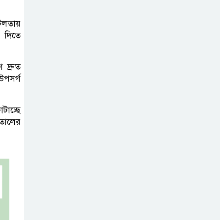
নদীদূষণ রোধে
টিলতায়
 দিতে
সমন্বিত ও কঠোর
পদক্ষেপের নির্দেশ
প্রধানমন্ত্রীর
দ্রুত
উপসর্গ
বাংলাদেশে এলো
থাইল্যান্ডের শীর্ষ
াচ্ছে
কফি ব্র্যান্ড ‘ক্যাফে
তালের
আমাজন
ডিজিটাল প্ল্যাটফর্ম
কীভাবে বদলে দিচ্ছে
রাজনীতি?