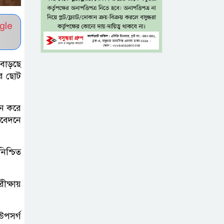
টাঙ্গাইল জেলা
gle
পরিষদের উদ্যোগে
২৩ লাখ টাকার
 বাড়ছে
আর্থিক অনুদানের চেক বিতরণ
আর ছোট
ধলেশ্বরী থেকে
ুন করে
অবৈধ বালু
িবেদনে
উত্তোলন, হুমকিতে
শামসুল হক সেতু
িশ্চিত
বঙ্গভবনের নতুন
বাসিন্দা কি মির্জা
ীক্ষায়
ফখরুল? বিএনপিতে
জোর আলোচনা, সিদ্ধান্ত নেবেন তারেক
উপসর্গ
রহমান