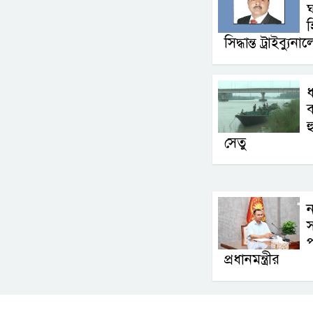
ঘ
হ
সিদ্ধান্ত ট্রাইব্যুনা
ধ
ব
হ
সেতু
ন
স
প
প্রধানমন্ত্রীর