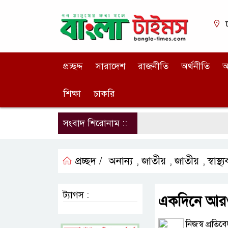
প্রচ্ছদ্দ
সারাদেশ
রাজনীতি
অর্থনীতি
আ
শিক্ষা
চাকরি
সংবাদ শিরোনাম ::
প্রচ্ছদ /
অনান্য
জাতীয়
জাতীয়
স্বাস্থ
,
,
,
ট্যাগস :
একদিনে আরও 
নিজস্ব প্রতিব