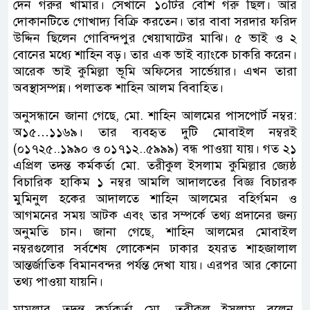
দেন গরুর খামার। সেখানে ১০টির বেশি গরু ছিল। আর
দোকানটিতে গোখাদ্য বিক্রি করতেন। তার বাবা সরদার ফরিদ
উদ্দিন ছিলেন গোবিন্দপুর খেয়াঘাটের মাঝি। ৫ ভাই ও ২
বোনের মধ্যে শাহিন বড়। তার এক ভাই ব্যাংকে চাকরি করেন।
আরেক ভাই কুমিল্লা ভূমি অফিসের সার্ভেয়ার। এখন তারা
অবস্থাসম্পন্ন। পলাতক শাহিন আলম বিবাহিত।
অনুসন্ধানে জানা গেছে, মো. শাহিন আলমের পাসপোর্ট নম্বর:
অ১৫…১১৬৯। তার ব্যবহৃত দুটি মোবাইল নম্বরই
(০১৭২৫..১৯৯০ ও ০১৭১২..৫৯৯৯) বন্ধ পাওয়া যায়। গত ২১
এপ্রিল তদন্ত কর্মকর্তা মো. তরীকুল ইসলাম কুমিল্লার জ্যেষ্ঠ
বিচারিক হাকিম ১ নম্বর আমলি আদালতের বিজ্ঞ বিচারক
মুমিনুল হকের আদালতে শাহিন আলমের বহির্গমন ও
আগমনের সময় আটক এবং তার সম্পর্কে তথ্য প্রদানের জন্য
অনুমতি চান। জানা গেছে, শাহিন আলমের মোবাইল
নম্বরগুলোর সর্বশেষ লোকেশন ঢাকার হযরত শাহজালাল
আন্তর্জাতিক বিমানবন্দর পর্যন্ত দেখা যায়। এরপর আর কোনো
তথ্য পাওয়া যায়নি।
মামলার তদন্ত কর্মকর্তা মো. তরীকুল ইসলাম বলেন,