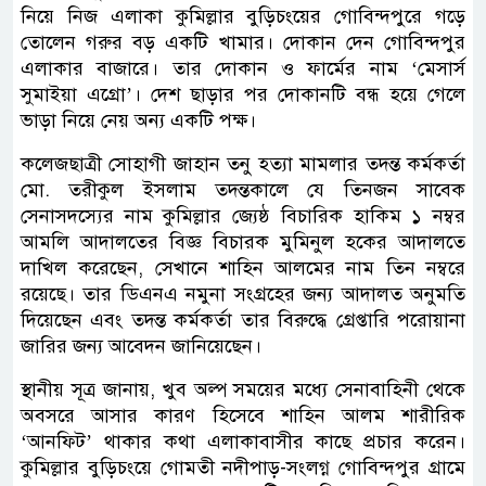
নিয়ে নিজ এলাকা কুমিল্লার বুড়িচংয়ের গোবিন্দপুরে গড়ে
তোলেন গরুর বড় একটি খামার। দোকান দেন গোবিন্দপুর
এলাকার বাজারে। তার দোকান ও ফার্মের নাম ‘মেসার্স
সুমাইয়া এগ্রো’। দেশ ছাড়ার পর দোকানটি বন্ধ হয়ে গেলে
ভাড়া নিয়ে নেয় অন্য একটি পক্ষ।
কলেজছাত্রী সোহাগী জাহান তনু হত্যা মামলার তদন্ত কর্মকর্তা
মো. তরীকুল ইসলাম তদন্তকালে যে তিনজন সাবেক
সেনাসদস্যের নাম কুমিল্লার জ্যেষ্ঠ বিচারিক হাকিম ১ নম্বর
আমলি আদালতের বিজ্ঞ বিচারক মুমিনুল হকের আদালতে
দাখিল করেছেন, সেখানে শাহিন আলমের নাম তিন নম্বরে
রয়েছে। তার ডিএনএ নমুনা সংগ্রহের জন্য আদালত অনুমতি
দিয়েছেন এবং তদন্ত কর্মকর্তা তার বিরুদ্ধে গ্রেপ্তারি পরোয়ানা
জারির জন্য আবেদন জানিয়েছেন।
স্থানীয় সূত্র জানায়, খুব অল্প সময়ের মধ্যে সেনাবাহিনী থেকে
অবসরে আসার কারণ হিসেবে শাহিন আলম শারীরিক
‘আনফিট’ থাকার কথা এলাকাবাসীর কাছে প্রচার করেন।
কুমিল্লার বুড়িচংয়ে গোমতী নদীপাড়-সংলগ্ন গোবিন্দপুর গ্রামে