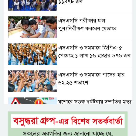
১১৪৭৮ জন
এসএসসি পরীক্ষার ফল
পুনঃনিরীক্ষণ করবেন যেভাবে
এসএসসি ও সমমানে জিপিএ-৫
পেয়েছে ১ লাখ ১৬ হাজার ৬৭৬ জন
এসএসসি ও সমমানে পাসের হার
৬২.২৫ শতাংশ
যশোরে সড়ক দুর্ঘটনায় দম্পতির মৃত্যু
২৯ বছর পর সালমান শাহ হত্যা