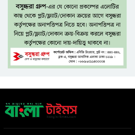
মামলায় ডন গ্রেপ্তার, খুলবে কি
মৃত্যুরহস্য?
যশোর-ঢাকা প্রভাতী ট্রেন চালুসহ
রেলওয়ে জংশন উন্নয়নের দাবিতে
স্মারকলিপি
জনগণের ভাগ্য নিয়ে কাউকে
ছিনিমিনি খেলতে দেওয়া হবে না:
প্রধানমন্ত্রী
শ্রীমঙ্গলে বর্ণাঢ্য আয়োজনে
আন্তর্জাতিক আদিবাসী দিবস পালিত
যশোরে ইন্টারন্যাশনাল পিস স্কুল
অ্যান্ড কলেজে বৃক্ষ বিতরণ কর্মসূচি