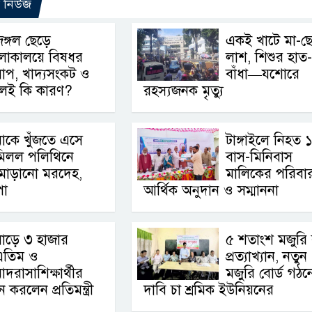
ো নিউজ
ঙ্গল ছেড়ে
একই খাটে মা-ছ
লোকালয়ে বিষধর
লাশ, শিশুর হাত
াপ, খাদ্যসংকট ও
বাঁধা—যশোরে
থলই কি কারণ?
রহস্যজনক মৃত্যু
াকে খুঁজতে এসে
টাঙ্গাইলে নিহত 
মিলল পলিথিনে
বাস-মিনিবাস
মোড়ানো মরদেহ,
মালিকের পরিবা
পা
আর্থিক অনুদান ও সম্মাননা
াড়ে ৩ হাজার
৫ শতাংশ মজুরি বৃ
এতিম ও
প্রত্যাখ্যান, নতুন
াদরাসাশিক্ষার্থীর
মজুরি বোর্ড গঠন
রলেন প্রতিমন্ত্রী
দাবি চা শ্রমিক ইউনিয়নের