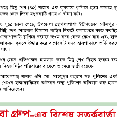
্জে মিঠু শেখ (৪৫) নামের এক কৃষককে কুপিয়ে হত্যা করেছে দুর্বৃ
কেল ৪টার দিকে মধুরকাঠি গ্রামে এ ঘটনা ঘটে।
নীয় সূত্রে জানা গেছে, উপজেলা হোগলাপাশা ইউনিয়নের বৌলপুর গ
মিটু শেখ সোমবার বিকেলে বাড়ির নিকটে কলাক্ষেতে কাজ করছি
াকে এলোপাতাড়ি কুপিয়ে রক্তাক্ত জখম করে ফেলে রেখে যায় এবং হা
 লোকজন কৃষকে উদ্ধার করে বাগেরহাট সদর হাসপাতালে ভর্তি করলে
 যায়।
োধের জেরে প্রতিপক্ষের হামলায় কৃষক মিঠু শেখ নিহত হয়েছে ব
। নিহত মিঠুর পরিবারের ২ ছেলে ৩ মেয়ে ও স্ত্রী রয়েছেন।
মোরেলগঞ্জ থানার ওসি মো. মাহমুদুর রহমান সহ পুলিশের এক
ঠু শেখের হত্যাকারিদের আটকের জন্য পুলিশের অভিযান শুরু হয়ে
ন জানিয়েছেন।