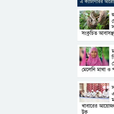
এ ক্যাটাগরির আর
জ
স
সংকুচিত আবাসস্
ম
মেলেনি মাথা ও 
স
ম
খাবারের আয়োজন ক
টুকু