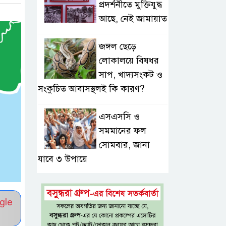
প্রদর্শনীতে মুক্তিযুদ্ধ
আছে, নেই জামায়াত
জঙ্গল ছেড়ে
লোকালয়ে বিষধর
সাপ, খাদ্যসংকট ও
সংকুচিত আবাসস্থলই কি কারণ?
এসএসসি ও
সমমানের ফল
সোমবার, জানা
যাবে ৩ উপায়ে
একই খাটে মা-
ছেলের লাশ, শিশুর
gle
হাত-পা বাঁধা—