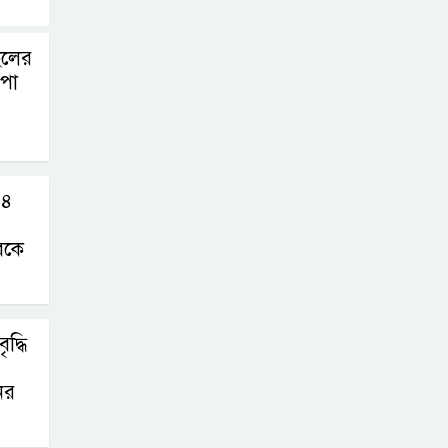
েলের
-পা
১৪
রকে
দ্ধি
ের