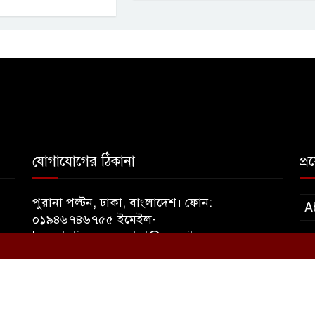
যোগাযোগের ঠিকানা
প্
পুরানা পল্টন, ঢাকা, বাংলাদেশ। ফোন:
A
০১৯৪৬৭৪৬৭৫৫ ইমেইল-
banglatimesnewsbd@gmail.com
T