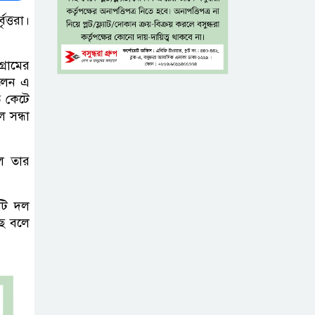
যশোরে রহস্যজনক মৃত্যু
ত্তরা।
মাকে খুঁজতে এসে
মিলল পলিথিনে
্রামের
লেন এ
মোড়ানো মরদেহ,
ত কেটে
মেলেনি মাথা ও পা
 সন্ধা
কম বয়সেই
বন্ধ্যাত্বের ঝুঁকি?
লে তার
নারীদের ৩ লক্ষণে
সতর্ক হওয়ার পরামর্শ
টি দল
ছে বলে
ইনফ্লুয়েঞ্জা ঠেকাতে
নতুন আশার আলো,
প্রবীণদের জন্য
এমআরএনএ ফ্লু টিকা