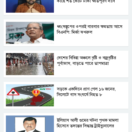
কাছে শত কোটি টাকা ক্ষতিপূরণ দাবি
ধ্বংসস্তূপের ওপরই বারবার ক্ষমতায় আসে
বিএনপি: মির্জা ফখরুল
দেশের বিভিন্ন অঞ্চলে বৃষ্টি ও বজ্রবৃষ্টির
পূর্বাভাস, বাড়তে পারে তাপমাত্রা
সড়কে একদিনে প্রাণ গেল ১৬ জনের,
সিলেটে বাস সংঘর্ষে নিহত ৮
ইলিয়াস আলী গুমের ঘটনা পৃথক মামলা
হিসেবে তদন্তের সিদ্ধান্ত ট্রাইব্যুনালের