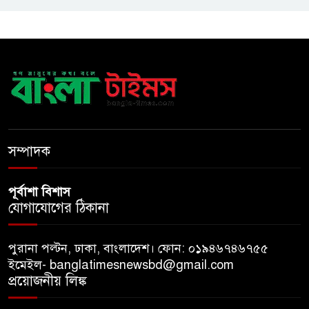
ভর্তি পরীক্ষা
৫ শতাংশ মজুরি বৃদ্ধি প্রত্যাখ্যান,
নতুন মজুরি বোর্ড গঠনের দাবি চা
শ্রমিক ইউনিয়নের
টাঙ্গাইল জেলা পরিষদের উদ্যোগে
২৩ লাখ টাকার আর্থিক অনুদানের
সম্পাদক
চেক বিতরণ
পূর্বাশা বিশাস
যোগাযোগের ঠিকানা
পুরানা পল্টন, ঢাকা, বাংলাদেশ। ফোন: ০১৯৪৬৭৪৬৭৫৫
ইমেইল- banglatimesnewsbd@gmail.com
প্রয়োজনীয় লিঙ্ক