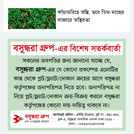
কাঁচামরিচে স্বস্তি, তবে ডিম-মাছের
বাজারে অস্থিরতা
সড়কে একদিনে প্রাণ গেল ১৬
জনের, সিলেটে বাস সংঘর্ষে নিহত ৮
নগ্ন প্রেমে, নগ্ন মনে
ইলিয়াস আলী গুমের ঘটনা পৃথক
মামলা হিসেবে তদন্তের সিদ্ধান্ত
ট্রাইব্যুনালের
প্রথম শ্রেণিতে ভর্তি হবে লটারিতে,
দ্বিতীয় থেকে নবম শ্রেণিতে থাকছে