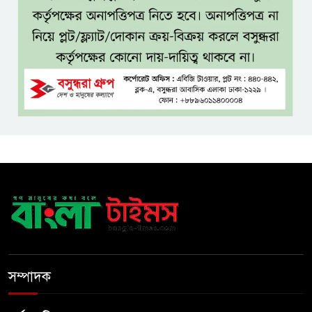
হুমকিতে শামসুল হক সেতু
বঙ্গভবনের নতুন বাসিন্দা কি মির্জা
ফখরুল? বিএনপিতে জোর
আলোচনা, সিদ্ধান্ত নেবেন তারেক
রহমান
নদীদূষণ রোধে সমন্বিত ও কঠোর
পদক্ষেপের নির্দেশ প্রধানমন্ত্রীর
বাংলাদেশে এলো থাইল্যান্ডের শীর্ষ
কফি ব্র্যান্ড ‘ক্যাফে আমাজন
ডিজিটাল প্ল্যাটফর্ম কীভাবে বদলে
সম্পাদক
দিচ্ছে রাজনীতি?