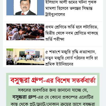
ইলিয়াস আলী গুমের ঘটনা পৃথক
মামলা হিসেবে তদন্তের সিদ্ধান্ত
ট্রাইব্যুনালের
প্রথম শ্রেণিতে ভর্তি হবে লটারিতে,
দ্বিতীয় থেকে নবম শ্রেণিতে থাকছে
ভর্তি পরীক্ষা
৫ শতাংশ মজুরি বৃদ্ধি প্রত্যাখ্যান,
নতুন মজুরি বোর্ড গঠনের দাবি চা
শ্রমিক ইউনিয়নের
টাঙ্গাইল জেলা পরিষদের উদ্যোগে
২৩ লাখ টাকার আর্থিক অনুদানের
চেক বিতরণ
ধলেশ্বরী থেকে অবৈধ বালু উত্তোলন,