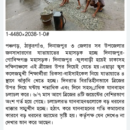
1-4480×2038-1-0#
পঞ্চগড়, ঠাকুরগাঁও, দিনাজপুর ৩ জেলার সব উপজেলার
জনসাধারণের যাতায়াতের মহাসড়ক হচ্ছে দিনাজপুর-
গোবিন্দগঞ্জ মহাসড়ক। দিনাজপুর -ফুলবাড়ী হয়েই ঢাকাসহ
দক্ষিণাঞ্চলে এই ব্রীজের উপর দিয়েই যেতে হয়।এছাড়া স্কুল
কলেজমুখী শিক্ষার্থীরা রিকসা-বাইসাইকেল নিয়ে যাতায়াতে ৪
স্থানে ঝাঁকুনি খেতে হচ্ছে। দিনরাত বিরতিহীনভাবে ব্রিজের
উপর দিয়ে ঘন্টায় শতাধিক এবং দিনে সহস্্রাধিক যানবাহন
চলাচল করে। ৬/৭ মাস আগে ব্রিজের ৪টি জয়েন্টের বেশিরভাগ
অংশ গর্ত হয়ে গেছে। চলাচলরত যানবাহনগুলোকে বড় ধরনের
ধাক্কার সম্মুখীন হচ্ছে। হঠাৎ করে যানবাহনের গতি কমানোর
কারণে বড় ধরনের জ্যামের সৃষ্টি হয়। কর্তৃপক্ষ যেন দেখেও না
দেখার ভান করে আছেন।