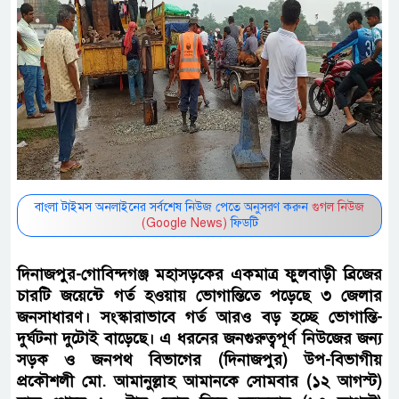
বাংলা টাইমস অনলাইনের সর্বশেষ নিউজ পেতে অনুসরণ করুন
গুগল নিউজ
(Google News)
ফিডটি
দিনাজপুর-গোবিন্দগঞ্জ মহাসড়কের একমাত্র ফুলবাড়ী ব্রিজের
চারটি জয়েন্টে গর্ত হওয়ায় ভোগান্তিতে পড়েছে ৩ জেলার
জনসাধারণ। সংস্কারাভাবে গর্ত আরও বড় হচ্ছে ভোগান্তি-
দুর্ঘটনা দুটোই বাড়েছে। এ ধরনের জনগুরুত্বপূর্ণ নিউজের জন্য
সড়ক ও জনপথ বিভাগের (দিনাজপুর) উপ-বিভাগীয়
প্রকৌশলী মো. আমানুল্লাহ আমানকে সোমবার (১২ আগস্ট)