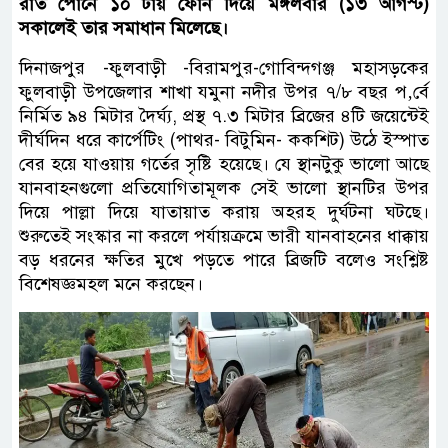
রাত পোনে ১০ টায় ফোন দিয়ে মঙ্গলবার (১৩ আগস্ট)
সকালেই তার সমাধান মিলেছে।
দিনাজপুর -ফুলবাড়ী -বিরামপুর-গোবিন্দগঞ্জ মহাসড়কের
ফুলবাড়ী উপজেলার শাখা যমুনা নদীর উপর ৭/৮ বছর প‚র্বে
নির্মিত ৯৪ মিটার দৈর্ঘ্য, প্রস্থ ৭.৩ মিটার ব্রিজের ৪টি জয়েন্টেই
দীর্ঘদিন ধরে কার্পেটিং (পাথর- বিটুমিন- ককশিট) উঠে ইস্পাত
বের হয়ে যাওয়ায় গর্তের সৃষ্টি হয়েছে। যে স্থানটুকু ভালো আছে
যানবাহনগুলো প্রতিযোগিতামূলক সেই ভালো স্থানটির উপর
দিয়ে পাল্লা দিয়ে যাতায়াত করায় অহরহ দুর্ঘটনা ঘটছে।
শুরুতেই সংস্কার না করলে পর্যায়ক্রমে ভারী যানবাহনের ধাক্কায়
বড় ধরনের ক্ষতির মুখে পড়তে পারে ব্রিজটি বলেও সংশ্লিষ্ট
বিশেষজ্ঞমহল মনে করছেন।