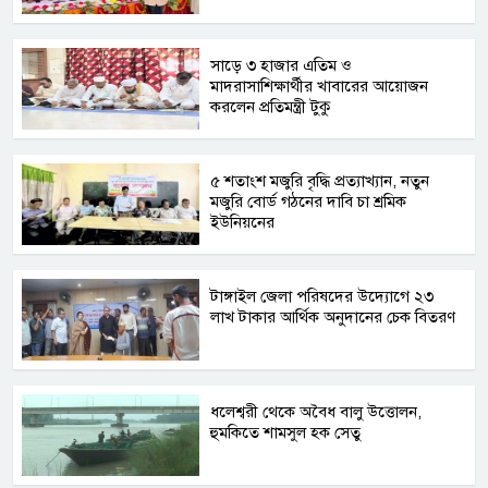
সাড়ে ৩ হাজার এতিম ও
মাদরাসাশিক্ষার্থীর খাবারের আয়োজন
করলেন প্রতিমন্ত্রী টুকু
৫ শতাংশ মজুরি বৃদ্ধি প্রত্যাখ্যান, নতুন
মজুরি বোর্ড গঠনের দাবি চা শ্রমিক
ইউনিয়নের
টাঙ্গাইল জেলা পরিষদের উদ্যোগে ২৩
লাখ টাকার আর্থিক অনুদানের চেক বিতরণ
ধলেশ্বরী থেকে অবৈধ বালু উত্তোলন,
হুমকিতে শামসুল হক সেতু