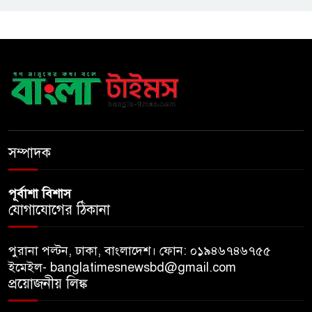
ও সম্মাননা
সাড়ে ৩ হাজার এতিম ও
মাদরাসাশিক্ষার্থীর খাবারের
আয়োজন করলেন প্রতিমন্ত্রী টুকু
অপ-সাংবাদিকতা পরিহার করে
দায়িত্বশীল ভূমিকা রাখতে হবে
সম্পাদক
পূর্বাশা বিশাস
যোগাযোগের ঠিকানা
পুরানা পল্টন, ঢাকা, বাংলাদেশ। ফোন: ০১৯৪৬৭৪৬৭৫৫
ইমেইল- banglatimesnewsbd@gmail.com
প্রয়োজনীয় লিঙ্ক