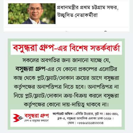
প্রধানমন্ত্রীর প্রথম চট্টগ্রাম সফর,
উচ্ছ্বসিত নেতাকর্মীরা
জুলাই গণঅভ্যুত্থানের কৃতিত্ব পুরো
জাতির: তথ্যমন্ত্রী
গুরুত্বপূর্ণ ব্যক্তিদের নিয়ে
‘অপপ্রচারের’ নিন্দা পুলিশের, গুজবে
কান না দেওয়ার আহ্বান
শেখ হাসিনার দিল্লির সংবাদ
সম্মেলনের সঙ্গে ভারত সরকারের
সম্পৃক্ততা নেই: জয়সোয়াল
টাঙ্গাইলে নিহত ১৪ বাস-মিনিবাস
মালিকের পরিবারকে আর্থিক অনুদান