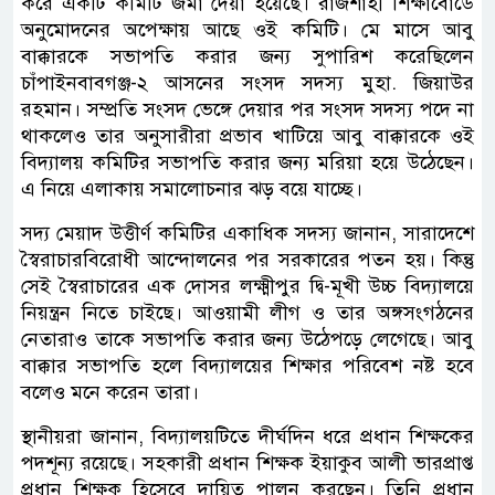
করে একটি কমিটি জমা দেয়া হয়েছে। রাজশাহী শিক্ষাবোর্ডে
অনুমোদনের অপেক্ষায় আছে ওই কমিটি। মে মাসে আবু
বাক্কারকে সভাপতি করার জন্য সুপারিশ করেছিলেন
চাঁপাইনবাবগঞ্জ-২ আসনের সংসদ সদস্য মুহা. জিয়াউর
রহমান। সম্প্রতি সংসদ ভেঙ্গে দেয়ার পর সংসদ সদস্য পদে না
থাকলেও তার অনুসারীরা প্রভাব খাটিয়ে আবু বাক্কারকে ওই
বিদ্যালয় কমিটির সভাপতি করার জন্য মরিয়া হয়ে উঠেছেন।
এ নিয়ে এলাকায় সমালোচনার ঝড় বয়ে যাচ্ছে।
সদ্য মেয়াদ উত্তীর্ণ কমিটির একাধিক সদস্য জানান, সারাদেশে
স্বৈরাচারবিরোধী আন্দোলনের পর সরকারের পতন হয়। কিন্তু
সেই স্বৈরাচারের এক দোসর লক্ষ্মীপুর দ্বি-মূখী উচ্চ বিদ্যালয়ে
নিয়ন্ত্রন নিতে চাইছে। আওয়ামী লীগ ও তার অঙ্গসংগঠনের
নেতারাও তাকে সভাপতি করার জন্য উঠেপড়ে লেগেছে। আবু
বাক্কার সভাপতি হলে বিদ্যালয়ের শিক্ষার পরিবেশ নষ্ট হবে
বলেও মনে করেন তারা।
স্থানীয়রা জানান, বিদ্যালয়টিতে দীর্ঘদিন ধরে প্রধান শিক্ষকের
পদশূন্য রয়েছে। সহকারী প্রধান শিক্ষক ইয়াকুব আলী ভারপ্রাপ্ত
প্রধান শিক্ষক হিসেবে দায়িত্ব পালন করছেন। তিনি প্রধান