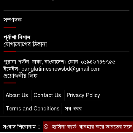
প্রধানমন্ত্রীর প্রথম চট্টগ্রাম সফর,
উচ্ছ্বসিত নেতাকর্মীরা
সম্পাদক
পূর্বাশা বিশাস
যোগাযোগের ঠিকানা
পুরানা পল্টন, ঢাকা, বাংলাদেশ। ফোন: ০১৯৪৬৭৪৬৭৫৫
ইমেইল- banglatimesnewsbd@gmail.com
প্রয়োজনীয় লিঙ্ক
About Us
Contact Us
Privacy Policy
Terms and Conditions
সব খবর
সংবাদ শিরোনাম ::
‘হাসিনা কার্ড’ ব্যবহার করে ভারতের সঙ্গে বন্ধুত্বপূর্ণ
© স্বত্ব বাংলা-টাইমস ২০২০-২০২৪