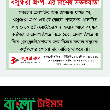
সৃষ্টিতে সক্রিয় চক্র: প্রধানমন্ত্রী
তনু হত্যা মামলায় সাবেক
সেনাসদস্য হাফিজুর রহমানকে
পুনরায় গ্রেপ্তার
হাসিনাকে ঘিরে ঢাকা-দিল্লি সম্পর্কে
নতুন টানাপোড়েন
মজুদদারির বিরুদ্ধে বিশেষ ক্ষমতা
আইন প্রয়োগের হুঁশিয়ারি আইনমন্ত্রীর
বিশ্বকাপে মেসিকে লক্ষ্য করে
হামলার হুমকি, নিশানায় ছিলেন
রোনাল্ডোও