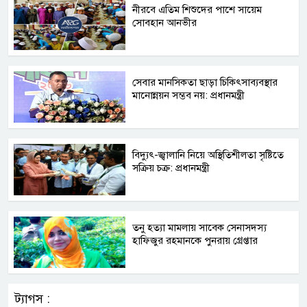
নীরবে এতিম শিশুদের পাশে সায়েম
সোবহান আনভীর
সেবার মানসিকতা ছাড়া চিকিৎসাব্যবস্থার
মানোন্নয়ন সম্ভব নয়: প্রধানমন্ত্রী
বিদ্যুৎ-জ্বালানি নিয়ে অস্থিতিশীলতা সৃষ্টিতে
সক্রিয় চক্র: প্রধানমন্ত্রী
তনু হত্যা মামলায় সাবেক সেনাসদস্য
হাফিজুর রহমানকে পুনরায় গ্রেপ্তার
ট্যাগস :