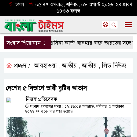
ঢাকা
০৫:৪৭ অপরাহ্ন, শনিবার, ০৮ অগাস্ট ২০২৬, ২৪ শ্রাবণ
১৪৩৩ বঙ্গাব্দ
সংবাদ শিরোনাম ::
‘হাসিনা কার্ড’ ব্যবহার করে ভারতের সঙ্গে বন্ধুত্বপূর্ণ সম
প্রচ্ছদ /
আবহাওয়া
জাতীয়
জাতীয়
লিড নিউজ
,
,
,
দেশের ৫ বিভাগে ভারী বৃষ্টির আভাস
নিজস্ব প্রতিবেদক
সংবাদ প্রকাশের সময় : ১২:৪৯:০৪ অপরাহ্ন, শনিবার, ৫ অক্টোবর
২০২৪
২০৮ বার পড়া হয়েছে