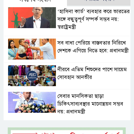
‘হাসিনা কার্ড’ ব্যবহার করে ভারতের
সঙ্গে বন্ধুত্বপূর্ণ সম্পর্ক সম্ভব নয়:
স্বরাষ্ট্রমন্ত্রী
সব বাধা পেরিয়ে বাস্তবতার নিরিখে
দেশকে এগিয়ে নিতে হবে: প্রধানমন্ত্রী
নীরবে এতিম শিশুদের পাশে সায়েম
সোবহান আনভীর
সেবার মানসিকতা ছাড়া
চিকিৎসাব্যবস্থার মানোন্নয়ন সম্ভব
নয়: প্রধানমন্ত্রী
বিদ্যুৎ-জ্বালানি নিয়ে অস্থিতিশীলতা